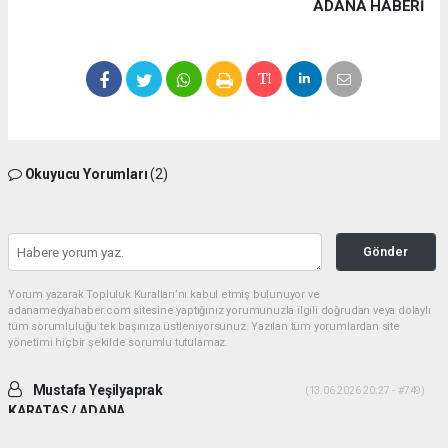
ADANA HABERİ
Okuyucu Yorumları
(2)
Gönder
Yorum yazarak Topluluk Kuralları’nı kabul etmiş bulunuyor ve
adanamedyahaber.com sitesine yaptığınız yorumunuzla ilgili doğrudan veya dolaylı
tüm sorumluluğu tek başınıza üstleniyorsunuz. Yazılan tüm yorumlardan site
yönetimi hiçbir şekilde sorumlu tutulamaz.
Mustafa Yeşilyaprak
(13.06.2026 20:27 - #749)
KARATAS / ADANA
İki ADAM desek daha uygun olur. Yiğitlik ve adamlık sonradan olmuyor.