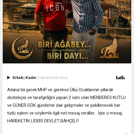
Erkek
|
Kadın
(Haberi Sesli Oku)
Adana'da gerek MHP ve gerekse Ülkü Ocaklarının yıllardır
destekçisi ve tarafgirliğini yapan 2 isim olan MENDERES KUTLU
ve GÜNER GÖK gündeme dair gelişmeler ve şekillenecek her
türlü eylem ve söylemle ilgili net mesaj verdiler... İşte o mesaj;
HAREKETİN LİDERİ DEVLET BAHÇELİ!