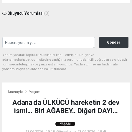
Okuyucu Yorumları
(0)
Gönder
Yorum yazarak Topluluk Kuralları’nı kabul etmiş bulunuyor ve
adanamedyahaber.com sitesine yaptığınız yorumunuzla ilgili doğrudan veya dolaylı
tüm sorumluluğu tek başınıza üstleniyorsunuz. Yazılan tüm yorumlardan site
yönetimi hiçbir şekilde sorumlu tutulamaz.
Anasayfa
Yaşam
Adana'da ÜLKÜCÜ hareketin 2 dev
ismi... Biri AĞABEY.. Diğeri DAYI...
YAŞAM
13.06.2026 - 19:18, Güncelleme: 13.06.2026 - 19:43