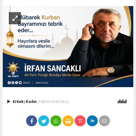
Erkek
|
Kadın
(Haberi Sesli Oku)