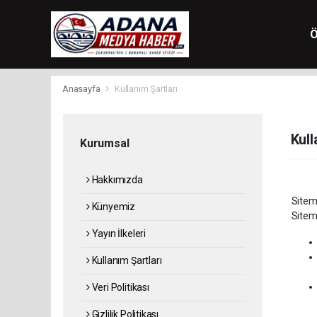
Ö
Anasayfa
Kullanım Şartları
Kull
Kurumsal
Hakkımızda
Sitemiz
Künyemiz
Sitemi
Yayın İlkeleri
Kullanım Şartları
Veri Politikası
Gizlilik Politikası