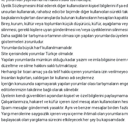
Üyelik Sözleşmesini ihlal ederek diğer kullanıcıların kişisel bilgilerini ifşa ede
unsurları kullanarak, rahatsız edici bir biçimde diğer kullanıcıları sürekli 
başkalarını kışkırtan davranışlarda bulunan kullanıcıların hesapları kapatıla
Birey, kurum, kültür veya toplumları küçük düşürücü, küfür, aşağılama vey
silinmesi, gerekli kişilere uyarı gönderilmesi ve/veya üyeliklerinin silinmes
Daha sağlıklı bir tartışma ortamının olması için yapılan yorumlarda üyelerin
göstermeleri zorunludur.
Yorumlarda büyük harf kullanılmamalıdır.
Site içerisindeki yorumlar Türkçe olmalıdır.
Yapılan yorumlarda mümkün olduğu kadar yazım ve imla bilgisine önem v
düzeltme ve silme hakkını saklı tutmaktayız.
Herhangi bir ticari amaç ya da telif hakkı içeren yorumlara izin verilmeyece
İnsanları kışkırtan, saldırgan bir kullanıcı adı seçilemez.
İçeriğin konusunda sapmayarak yapılan yorumlar olası tartışmaların engel
editörlerimizin takdirine bağlı olarak silinebilir.
Üyelerin kendi güvenlikleri açısından kişisel ve özel bilgilerini paylaşmam
Çalışanlarımıza, hakaret ve küfür içeren özel mesaj atan kullanıcıların hes
Spam mesajlar göndermek yasaktır. Aynı ve benzer mesajlar birden fazla 
Yargı mercilerine saygısızlık içeren veya içerme ihtimali olan yorumlar
başlayacak olan yargılama sürecini etkileyecek her şey bu kapsamdadır.