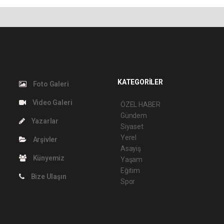
KATEGORİLER
Foto Galeri
Video Galeri
ÖZEL HABER
Gündem
Yazarlar
Siyaset
Yerel
Arşivler
Asayiş
Künyemiz
Yaşam
Eğitim
Bize Ulaşın
Spor