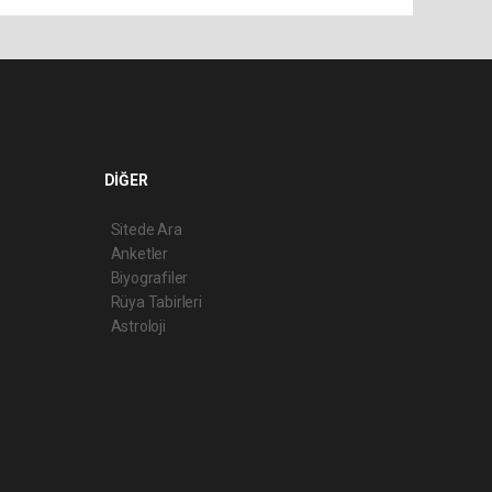
DİĞER
Sitede Ara
Anketler
Biyografiler
Rüya Tabirleri
Astroloji