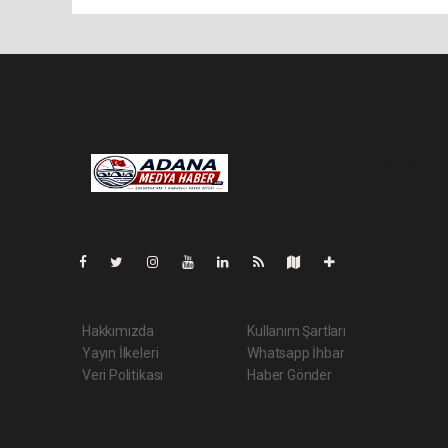
Pro-0.019
Hakkımızda
Kullanım Şartları
Yayın İlkeleri
Whatsapp İhbar
Veri Politikası
Haber Gönder