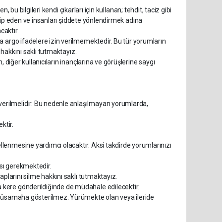
n, bu bilgileri kendi çıkarları için kullanan; tehdit, taciz gibi
takip eden ve insanları şiddete yönlendirmek adına
caktır.
a argo ifadelere izin verilmemektedir. Bu tür yorumların
i hakkını saklı tutmaktayız.
, diğer kullanıcıların inançlarına ve görüşlerine saygı
erilmelidir. Bu nedenle anlaşılmayan yorumlarda,
ktir.
lenmesine yardımcı olacaktır. Aksi takdirde yorumlarınızı
ası gerekmektedir.
aplarını silme hakkını saklı tutmaktayız.
kere gönderildiğinde de müdahale edilecektir.
a müsamaha gösterilmez. Yürümekte olan veya ileride