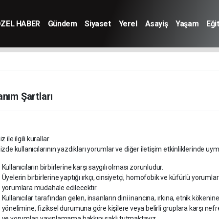
ZEL HABER
Gündem
Siyaset
Yerel
Asayiş
Yaşam
Eği
anım Şartları
 ile ilgili kurallar.
zde kullanıcılarının yazdıkları yorumlar ve diğer iletişim etkinliklerinde uym
Kullanıcıların birbirlerine karşı saygılı olması zorunludur.
Üyelerin birbirlerine yaptığı ırkçı, cinsiyetçi, homofobik ve küfürlü yor
yorumlara müdahale edilecektir.
Kullanıcılar tarafından gelen, insanların dini inancına, ırkına, etnik kökeni
yönelimine, fiziksel durumuna göre kişilere veya belirli gruplara karşı nefret
ve yorumları yayınlamama hakkını saklı tutmaktayız.