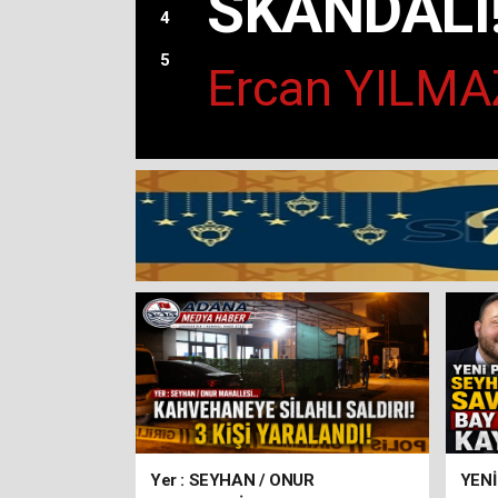
SKANDALI
4
5
Ercan YILMAZ
SKANDAL KİRA
CHP'li Meclis Ü
KARAASLAN baş
YILLIĞINA Büyü
arsası!
Yer : SEYHAN / ONUR
YENİ