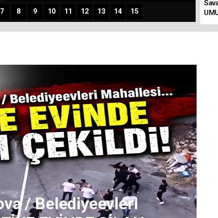
Sav
7
8
9
10
11
12
13
14
15
nız… HEM
UMU
AŞKANI!