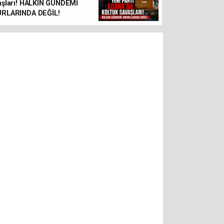
aşları! HALKIN GÜNDEMİ
RLARINDA DEĞİL!
KAYIP ARANIYOR...! KOZAN
İŞİTME ENGELLİ UĞUR O
ARANIYOR!