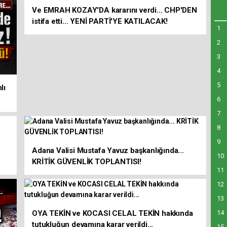
Ve EMRAH KOZAY'DA kararını verdi... CHP'DEN
istifa etti... YENİ PARTİ'YE KATILACAK!
1
2
3
4
5
lı
6
7
8
9
Adana Valisi Mustafa Yavuz başkanlığında...
10
KRİTİK GÜVENLİK TOPLANTISI!
11
12
13
OYA TEKİN ve KOCASI CELAL TEKİN hakkında
14
tutukluğun devamına karar verildi...
15