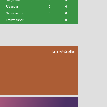
Rizespor
0
0
Samsunspor
0
0
Trabzonspor
0
0
Tüm Fotoğraflar