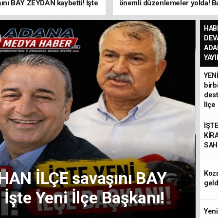
şını BAY ZEYDAN kaybetti! İşte
önemli düzenlemeler yolda! B
İlçe Başkanı!
Gürlek açıkladı...
Zeydan
HAB
DEV
ADA
YAY
YEN
 Konu :
birb
dest
İlçe
lla ve
İŞT
KİR
SAHİ
İ! Dijital Medyaya
emeler yolda! Bakan
Koza
geld
 açıkladı...
Şok Atama!
Yeni