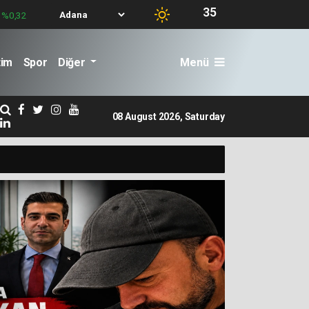
35
%0,32
tim
Spor
Diğer
Menü
9:18 -
Adana'da ÜLKÜCÜ hareketin 2 dev ismi... Biri AĞABEY.. Diğeri 
08 August 2026, Saturday