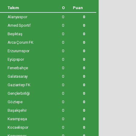
Takım
O
Puan
Alanyaspor
0
0
Amed Sportif
0
0
Beşiktaş
0
0
Arca Çorum FK
0
0
Erzurumspor
0
0
Eyüpspor
0
0
Fenerbahçe
0
0
Galatasaray
0
0
Gaziantep FK
0
0
Gençlerbirliği
0
0
Göztepe
0
0
Başakşehir
0
0
Kasımpaşa
0
0
Kocaelispor
0
0
Konyaspor
0
0