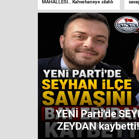
MAHALLESİ... Kahvehaneye silahlı
sava
saldırı! 3 Kişi yaralandı!
Yeni 
Sayıştay, 
Karalar’ın
Ensesinde!
128 lüks vi
128 konut!
BU KONU ÖNEML
 BAY
önemli düzenl
anı!
Gürlek
AK Parti’ye 