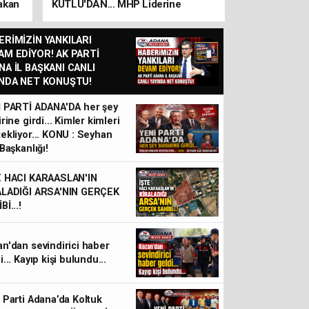
akan
KUTLU'DAN... MHP Liderine
ziyaret...
ERİMİZİN YANKILARI
AM EDİYOR! AK PARTİ
NA İL BAŞKANI CANLI
INDA NET KONUŞTU!
İ PARTİ ADANA'DA her şey
irine girdi... Kimler kimleri
ekliyor... KONU : Seyhan
 Başkanlığı!
E HACI KARAASLAN'IN
ALADIĞI ARSA'NIN GERÇEK
Bİ...!
Adana 01 FK Başkanı M
n'dan sevindirici haber
i... Kayıp kişi bulundu...
KUTLU'DAN... MHP Liderine 
 Parti Adana’da Koltuk