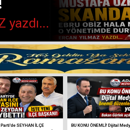
!
 yazdı...
LAMA!
yesi HACI
rolde! 10
kşehir
 Parti'de SEYHAN İLÇE
BU KONU ÖNEMLİ! Dijital Med