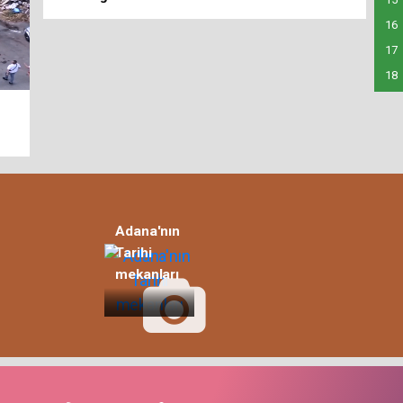
16
17
18
Türkiye
Adana'nın
Tarihi
mekanları