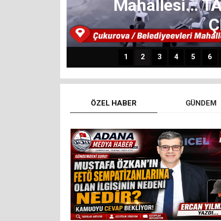
AH
Kozan'dan sevindir
kişi
1
2
3
4
5
6
ÖZEL HABER
GÜNDEM