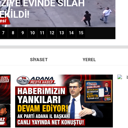
ici haber geldi... Kayıp
 bulundu...
7
8
9
10
11
12
13
14
15
SIYASET
YEREL