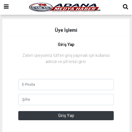
Üye İşlemi
Giriş Yap
Zaten üyeyseniz lütfen giriş yapmak için kullanıcı
adınızı ve şifrenizi girin.
Giriş Yap