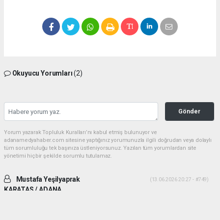
Okuyucu Yorumları
(2)
Gönder
Yorum yazarak Topluluk Kuralları’nı kabul etmiş bulunuyor ve
adanamedyahaber.com sitesine yaptığınız yorumunuzla ilgili doğrudan veya dolaylı
tüm sorumluluğu tek başınıza üstleniyorsunuz. Yazılan tüm yorumlardan site
yönetimi hiçbir şekilde sorumlu tutulamaz.
Mustafa Yeşilyaprak
(13.06.2026 20:27 - #749)
KARATAS / ADANA
İki ADAM desek daha uygun olur. Yiğitlik ve adamlık sonradan olmuyor.
Her ikiside ADAM gibi ADAM dır.