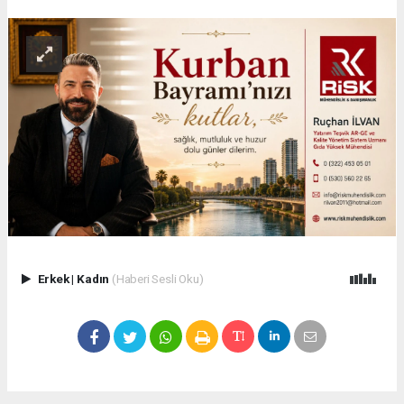
Erkek
|
Kadın
(Haberi Sesli Oku)