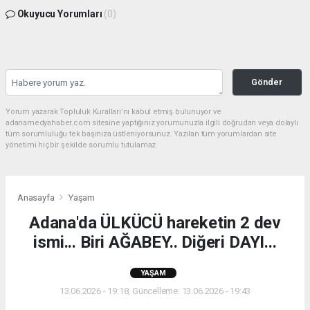
Okuyucu Yorumları
(0)
Gönder
Yorum yazarak Topluluk Kuralları’nı kabul etmiş bulunuyor ve
adanamedyahaber.com sitesine yaptığınız yorumunuzla ilgili doğrudan veya dolaylı
tüm sorumluluğu tek başınıza üstleniyorsunuz. Yazılan tüm yorumlardan site
yönetimi hiçbir şekilde sorumlu tutulamaz.
Anasayfa
Yaşam
Adana'da ÜLKÜCÜ hareketin 2 dev
ismi... Biri AĞABEY.. Diğeri DAYI...
YAŞAM
13.06.2026 - 19:18, Güncelleme: 13.06.2026 - 19:43