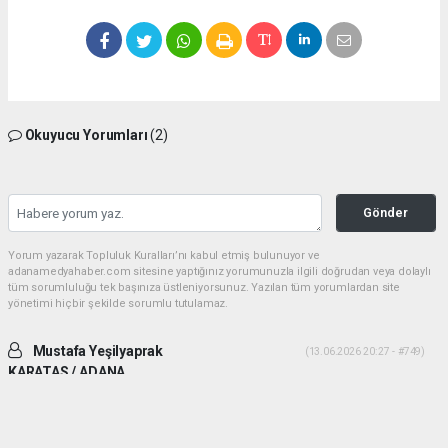
Okuyucu Yorumları
(2)
Gönder
Yorum yazarak Topluluk Kuralları’nı kabul etmiş bulunuyor ve
adanamedyahaber.com sitesine yaptığınız yorumunuzla ilgili doğrudan veya dolaylı
tüm sorumluluğu tek başınıza üstleniyorsunuz. Yazılan tüm yorumlardan site
yönetimi hiçbir şekilde sorumlu tutulamaz.
Mustafa Yeşilyaprak
(13.06.2026 20:27 - #749)
KARATAS / ADANA
İki ADAM desek daha uygun olur. Yiğitlik ve adamlık sonradan olmuyor.
Her ikiside ADAM gibi ADAM dır.