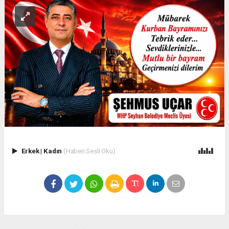
Erkek
|
Kadın
(Haberi Sesli Oku)