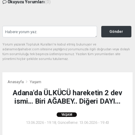
Okuyucu Yorumları
(0)
Gönder
Yorum yazarak Topluluk Kuralları’nı kabul etmiş bulunuyor ve
adanamedyahaber.com sitesine yaptığınız yorumunuzla ilgili doğrudan veya dolaylı
tüm sorumluluğu tek başınıza üstleniyorsunuz. Yazılan tüm yorumlardan site
yönetimi hiçbir şekilde sorumlu tutulamaz.
Anasayfa
Yaşam
Adana'da ÜLKÜCÜ hareketin 2 dev
ismi... Biri AĞABEY.. Diğeri DAYI...
YAŞAM
13.06.2026 - 19:18, Güncelleme: 13.06.2026 - 19:43