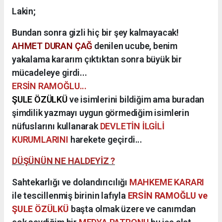
Lakin;
Bundan sonra gizli hiç bir şey kalmayacak!
AHMET DURAN ÇAĞ
denilen ucube, benim
yakalama kararım çıktıktan sonra büyük bir
mücadeleye girdi...
ERSİN RAMOĞLU...
ŞULE ÖZÜLKÜ
ve isimlerini bildiğim ama buradan
şimdilik yazmayı uygun görmediğim isimlerin
nüfuslarını kullanarak
DEVLETİN İLGİLİ
KURUMLARINI
harekete geçirdi...
DÜŞÜNÜN NE HALDEYİZ ?
Sahtekarlığı ve dolandırıcılığı
MAHKEME KARARI
ile tescillenmiş birinin lafıyla
ERSİN RAMOĞLU ve
ŞULE ÖZÜLKÜ
başta olmak üzere ve canımdan