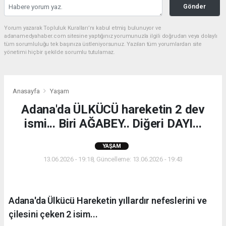
Gönder
Yorum yazarak Topluluk Kuralları’nı kabul etmiş bulunuyor ve
adanamedyahaber.com sitesine yaptığınız yorumunuzla ilgili doğrudan veya dolaylı
tüm sorumluluğu tek başınıza üstleniyorsunuz. Yazılan tüm yorumlardan site
yönetimi hiçbir şekilde sorumlu tutulamaz.
Anasayfa
Yaşam
Adana'da ÜLKÜCÜ hareketin 2 dev
ismi... Biri AĞABEY.. Diğeri DAYI...
YAŞAM
13.06.2026 - 19:18, Güncelleme: 13.06.2026 - 19:43
Adana'da Ülkücü Hareketin yıllardır nefeslerini ve
çilesini çeken 2 isim...