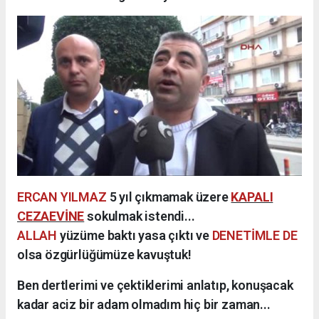
ERCAN YILMAZ
5 yıl çıkmamak üzere
KAPALI
CEZAEVİNE
sokulmak istendi...
ALLAH
yüzüme baktı yasa çıktı ve
DENETİMLE DE
olsa özgürlüğümüze kavuştuk!
Ben dertlerimi ve çektiklerimi anlatıp, konuşacak
kadar aciz bir adam olmadım hiç bir zaman...