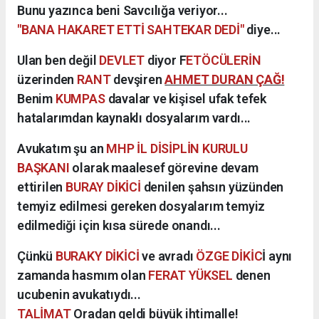
Bunu yazınca beni Savcılığa veriyor...
"BANA HAKARET ETTİ SAHTEKAR DEDİ"
diye...
Ulan ben değil
DEVLET
diyor F
ETÖCÜLERİN
üzerinden
RANT
devşiren
AHMET DURAN ÇAĞ!
Benim
KUMPAS
davalar ve kişisel ufak tefek
hatalarımdan kaynaklı dosyalarım vardı...
Avukatım şu an
MHP İL DİSİPLİN KURULU
BAŞKANI
olarak maalesef görevine devam
ettirilen
BURAY DİKİCİ
denilen şahsın yüzünden
temyiz edilmesi gereken dosyalarım temyiz
edilmediği için kısa sürede onandı...
Çünkü
BURAKY DİKİCİ
ve avradı
ÖZGE DİKİC
İ aynı
zamanda hasmım olan
FERAT YÜKSEL
denen
ucubenin avukatıydı...
TALİMAT
Oradan geldi büyük ihtimalle!