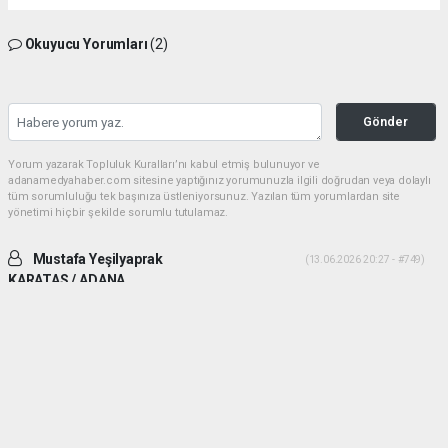
Okuyucu Yorumları
(2)
Gönder
Yorum yazarak Topluluk Kuralları’nı kabul etmiş bulunuyor ve
adanamedyahaber.com sitesine yaptığınız yorumunuzla ilgili doğrudan veya dolaylı
tüm sorumluluğu tek başınıza üstleniyorsunuz. Yazılan tüm yorumlardan site
yönetimi hiçbir şekilde sorumlu tutulamaz.
Mustafa Yeşilyaprak
(13.06.2026 20:27 - #749)
KARATAS / ADANA
İki ADAM desek daha uygun olur. Yiğitlik ve adamlık sonradan olmuyor.
Her ikiside ADAM gibi ADAM dır.
Yorumu Yanıtla
Mehmetcesur kus
(21.06.2026 19:41 - #753)
Dayilarim ben ali bekikin yiyeniyim allah size guc kuvvet saglik versin