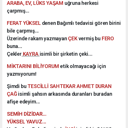
ARABA, EV, LÜKS YAŞAM
uğruna herkesi
çarpmış...
FERAT YÜKSEL
denen Bağımlı tedavisi gören birini
bile çarpmış...
Üzerinde rakam yazmayan
ÇEK
vermiş bu
FERO
buna...
Çekler
KAYRA
isimli bir şirketin çeki...
MİKTARINI BİLİYORUM
etik olmayacağı için
yazmıyorum!
Şimdi bu
TESCİLLİ SAHTEKAR AHMET DURAN
ÇAĞ
isimli şahsın arkasında duranları buradan
afişe edeyim...
SEMİH DİZİDAR...
YÜKSEL YAVUZ...