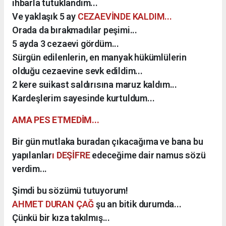
ihbarla tutuklandım...
Ve yaklaşık 5 ay
CEZAEVİNDE KALDIM...
Orada da bırakmadılar peşimi...
5 ayda 3 cezaevi gördüm...
Sürgün edilenlerin, en manyak hükümlülerin
olduğu cezaevine sevk edildim...
2 kere suikast saldırısına maruz kaldım...
Kardeşlerim sayesinde kurtuldum...
AMA PES ETMEDİM...
Bir gün mutlaka buradan çıkacağıma ve bana bu
yapılanlar
ı DEŞİFRE
edeceğime dair namus sözü
verdim...
Şimdi bu sözümü tutuyorum!
AHMET DURAN ÇAĞ
şu an bitik durumda...
Çünkü bir kıza takılmış...