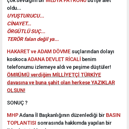
çok sevdiğim bir
MEDYA PATRONU
bu işe alet
oldu...
UYUŞTURUCU...
CİNAYET...
ÖRGÜTLÜ SUÇ...
TERÖR falan değil ya...
HAKARET ve ADAM DÖVME
suçlarından dolayı
koskoca
ADANA DEVLET RİCALİ
benim
telefonumu izlemeye aldı ve peşime düştüler!
ÖMRÜMÜ verdiğim MİLLİYETÇİ TÜRKİYE
davasına ve buna şahit olan herkese YAZIKLAR
OLSUN!
SONUÇ ?
MHP
Adana İl Başkanlığının düzenlediği bir
BASIN
TOPLANTISI
sonrasında hakkımda yapılan bir