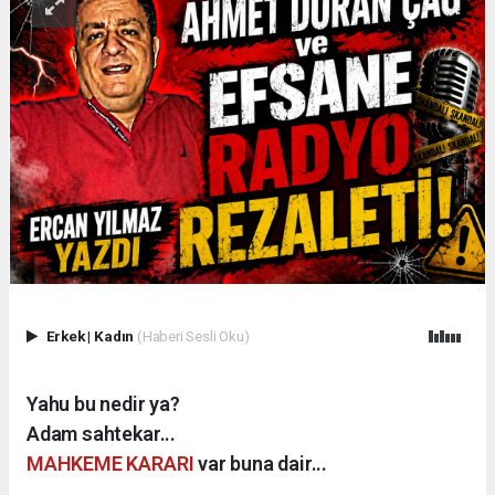
Erkek
|
Kadın
(Haberi Sesli Oku)
Yahu bu nedir ya?
Adam sahtekar...
MAHKEME KARARI
var buna dair...