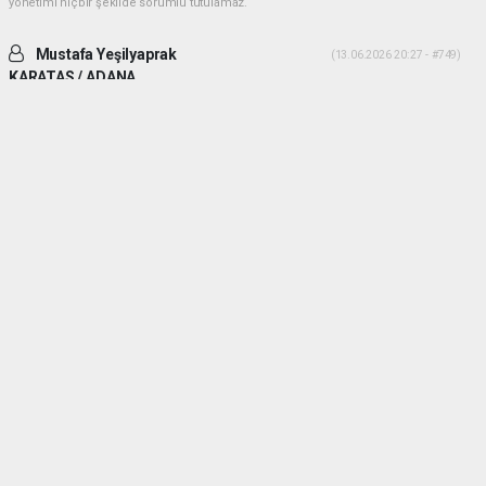
yönetimi hiçbir şekilde sorumlu tutulamaz.
Mustafa Yeşilyaprak
(13.06.2026 20:27 - #749)
KARATAS / ADANA
İki ADAM desek daha uygun olur. Yiğitlik ve adamlık sonradan olmuyor.
Her ikiside ADAM gibi ADAM dır.
Yorumu Yanıtla
Mehmetcesur kus
(21.06.2026 19:41 - #753)
Dayilarim ben ali bekikin yiyeniyim allah size guc kuvvet saglik versin
allah sizi basimdan eksik etmesin
Yorumu Yanıtla
haber paketi
haber scripti
haber yazılımı
Tüm hakları saklı tutulmaktadır.Copyright 2026©