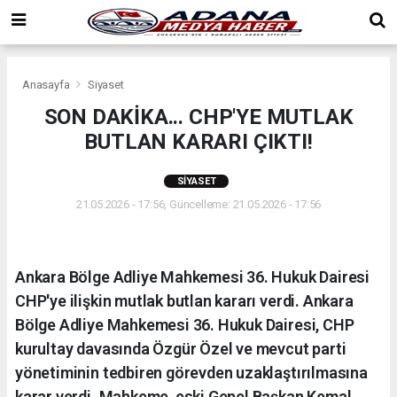
Anasayfa
Siyaset
SON DAKİKA... CHP'YE MUTLAK
BUTLAN KARARI ÇIKTI!
SIYASET
21.05.2026 - 17:56, Güncelleme: 21.05.2026 - 17:56
Ankara Bölge Adliye Mahkemesi 36. Hukuk Dairesi
CHP'ye ilişkin mutlak butlan kararı verdi. Ankara
Bölge Adliye Mahkemesi 36. Hukuk Dairesi, CHP
kurultay davasında Özgür Özel ve mevcut parti
yönetiminin tedbiren görevden uzaklaştırılmasına
karar verdi. Mahkeme, eski Genel Başkan Kemal