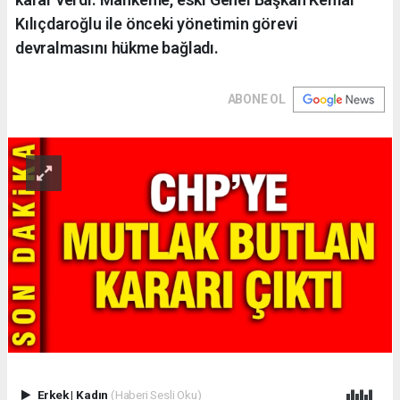
Kılıçdaroğlu ile önceki yönetimin görevi
devralmasını hükme bağladı.
ABONE OL
Erkek
|
Kadın
(Haberi Sesli Oku)