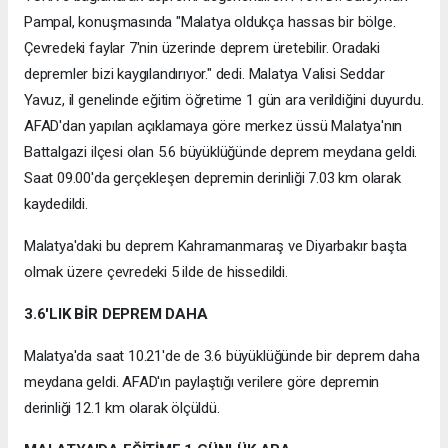
Pampal, konuşmasında "Malatya oldukça hassas bir bölge.
Çevredeki faylar 7'nin üzerinde deprem üretebilir. Oradaki
depremler bizi kaygılandırıyor." dedi. Malatya Valisi Seddar
Yavuz, il genelinde eğitim öğretime 1 gün ara verildiğini duyurdu.
AFAD'dan yapılan açıklamaya göre merkez üssü Malatya'nın
Battalgazi ilçesi olan 5.6 büyüklüğünde deprem meydana geldi.
Saat 09.00'da gerçekleşen depremin derinliği 7.03 km olarak
kaydedildi.
Malatya'daki bu deprem Kahramanmaraş ve Diyarbakır başta
olmak üzere çevredeki 5 ilde de hissedildi.
3.6'LIK BİR DEPREM DAHA
Malatya'da saat 10.21'de de 3.6 büyüklüğünde bir deprem daha
meydana geldi. AFAD'ın paylaştığı verilere göre depremin
derinliği 12.1 km olarak ölçüldü.