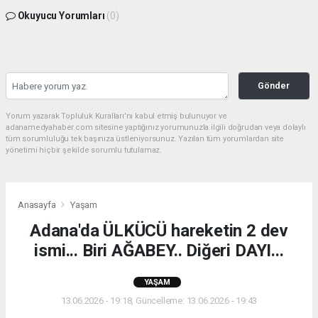
Okuyucu Yorumları
(0)
Gönder
Yorum yazarak Topluluk Kuralları’nı kabul etmiş bulunuyor ve
adanamedyahaber.com sitesine yaptığınız yorumunuzla ilgili doğrudan veya dolaylı
tüm sorumluluğu tek başınıza üstleniyorsunuz. Yazılan tüm yorumlardan site
yönetimi hiçbir şekilde sorumlu tutulamaz.
Anasayfa
Yaşam
Adana'da ÜLKÜCÜ hareketin 2 dev
ismi... Biri AĞABEY.. Diğeri DAYI...
YAŞAM
13.06.2026 - 19:18, Güncelleme: 13.06.2026 - 19:43