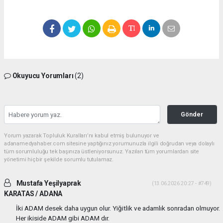
Okuyucu Yorumları
(2)
Gönder
Yorum yazarak Topluluk Kuralları’nı kabul etmiş bulunuyor ve
adanamedyahaber.com sitesine yaptığınız yorumunuzla ilgili doğrudan veya dolaylı
tüm sorumluluğu tek başınıza üstleniyorsunuz. Yazılan tüm yorumlardan site
yönetimi hiçbir şekilde sorumlu tutulamaz.
Mustafa Yeşilyaprak
(13.06.2026 20:27 - #749)
KARATAS / ADANA
İki ADAM desek daha uygun olur. Yiğitlik ve adamlık sonradan olmuyor.
Her ikiside ADAM gibi ADAM dır.