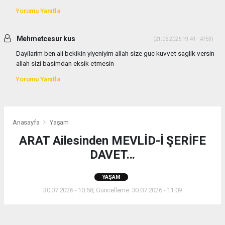
Yorumu Yanıtla
Mehmetcesur kus
(21.06.2026 19:41 - #753)
Dayilarim ben ali bekikin yiyeniyim allah size guc kuvvet saglik versin
allah sizi basimdan eksik etmesin
Yorumu Yanıtla
Anasayfa
Yaşam
ARAT Ailesinden MEVLİD-İ ŞERİFE
DAVET...
YAŞAM
30.07.2026 - 10:58, Güncelleme: 30.07.2026 - 11:09