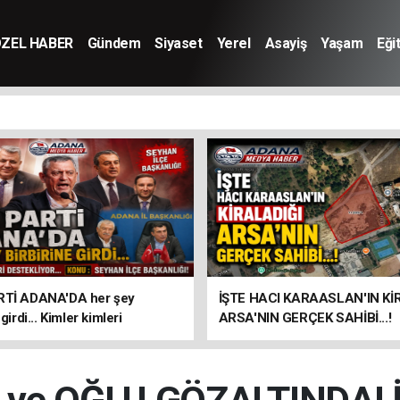
ZEL HABER
Gündem
Siyaset
Yerel
Asayiş
Yaşam
Eği
RTİ ADANA'DA her şey
İŞTE HACI KARAASLAN'IN Kİ
 girdi... Kimler kimleri
ARSA'NIN GERÇEK SAHİBİ...!
or... KONU : Seyhan İlçe
ı!