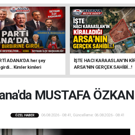
RTİ ADANA'DA her şey
İŞTE HACI KARAASLAN'IN Kİ
 girdi... Kimler kimleri
ARSA'NIN GERÇEK SAHİBİ...!
or... KONU : Seyhan İlçe
ı!
Adana'da MUSTAFA ÖZKAN
06.08.2026 - 08:41, Güncelleme: 06.08.2026 - 08:41
ÖZEL HABER