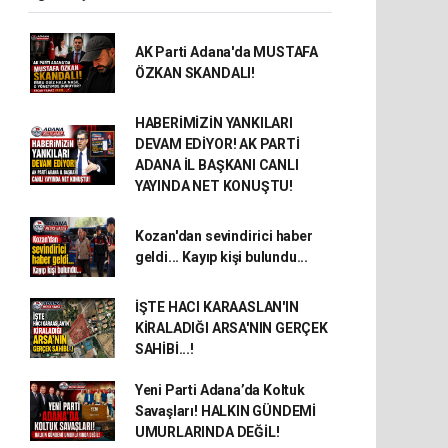
AK Parti Adana'da MUSTAFA
ÖZKAN SKANDALI!
HABERİMİZİN YANKILARI
DEVAM EDİYOR! AK PARTİ
ADANA İL BAŞKANI CANLI
YAYINDA NET KONUŞTU!
Kozan'dan sevindirici haber
geldi... Kayıp kişi bulundu...
İŞTE HACI KARAASLAN'IN
KİRALADIĞI ARSA'NIN GERÇEK
SAHİBİ...!
Yeni Parti Adana’da Koltuk
Savaşları! HALKIN GÜNDEMİ
UMURLARINDA DEĞİL!