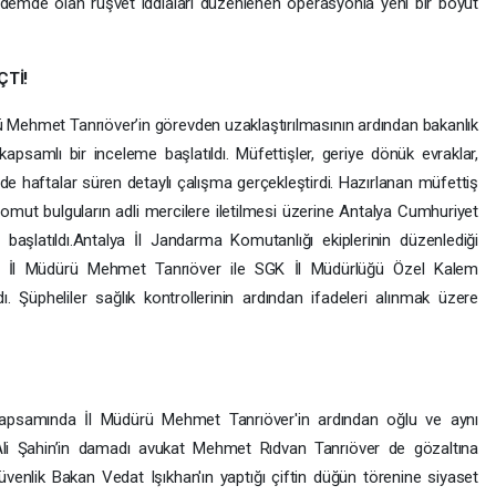
demde olan rüşvet iddiaları düzenlenen operasyonla yeni bir boyut
Tİ!
rü Mehmet Tanrıöver’in görevden uzaklaştırılmasının ardından bakanlık
apsamlı bir inceleme başlatıldı. Müfettişler, geriye dönük evraklar,
rinde haftalar süren detaylı çalışma gerçekleştirdi. Hazırlanan müfettiş
somut bulguların adli mercilere iletilmesi üzerine Antalya Cumhuriyet
başlatıldı.Antalya İl Jandarma Komutanlığı ekiplerinin düzenlediği
ki İl Müdürü Mehmet Tanrıöver ile SGK İl Müdürlüğü Özel Kalem
ı. Şüpheliler sağlık kontrollerinin ardından ifadeleri alınmak üzere
apsamında İl Müdürü Mehmet Tanrıöver'in ardından oğlu ve aynı
Ali Şahin’in damadı avukat Mehmet Rıdvan Tanrıöver de gözaltına
Güvenlik Bakan Vedat Işıkhan'ın yaptığı çiftin düğün törenine siyaset