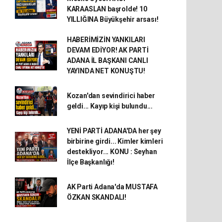
KARAASLAN başrolde! 10
YILLIĞINA Büyükşehir arsası!
HABERİMİZİN YANKILARI
DEVAM EDİYOR! AK PARTİ
ADANA İL BAŞKANI CANLI
YAYINDA NET KONUŞTU!
Kozan'dan sevindirici haber
geldi... Kayıp kişi bulundu...
YENİ PARTİ ADANA'DA her şey
birbirine girdi... Kimler kimleri
destekliyor... KONU : Seyhan
İlçe Başkanlığı!
AK Parti Adana'da MUSTAFA
ÖZKAN SKANDALI!