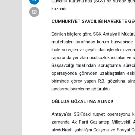
Güvenlik Kurumu’nda (SGK) bir süredir gün
kazandı.
CUMHURİYET SAVCILIĞI HAREKETE GEÇ
Edinilen bilgilere göre, SGK Antalya İl Müdü
müfettişleri tarafından kurum bünyesinde k
ihale süreçleri ve çeşitli idari işlemler üze
raporunda yer alan usulsüzlük iddiaları ve 
Başsavcılığı tarafından soruşturma süreci 
operasyonda görevden uzaklaştırılan es
biriminde görev yapan R.B. gözaltına alınd
jandarma birimlerine götürüldü.
OĞLUDA GÖZALTINA ALINDI!
Antalya'da SGK'daki rüşvet operasyonu k
zamanda Ak Parti Gaziantep Milletvekili 
alındı.Nikah şahitliğini Çalışma ve Sosyal 