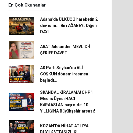
En Çok Okunanlar
Adana'da ÜLKÜCÜ hareketin 2
dev ismi... Biri AĞABEY.. Diğeri
DAYI...
ARAT Ailesinden MEVLİD-İ
ŞERİFE DAVET...
AK Parti Seyhan'da ALİ
COŞKUN dönemi resmen
başladı...
SKANDAL KİRALAMA! CHP'li
Meclis Üyesi HACI
KARAASLAN başrolde! 10
YILLIĞINA Büyükşehir arsası!
KOZAN'DA NİHAT ATLI'YA
BÜYÜK VEFASIZLIK!