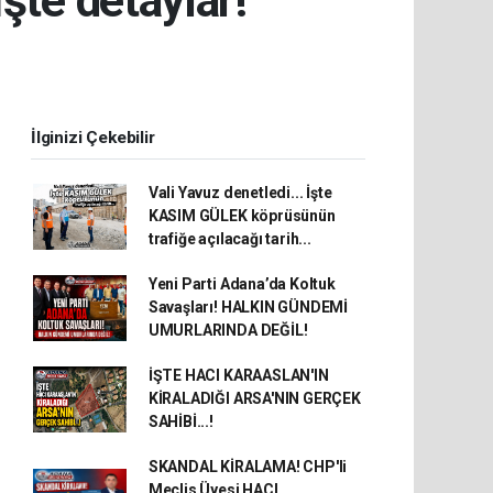
e detaylar!
İlginizi Çekebilir
Vali Yavuz denetledi... İşte
KASIM GÜLEK köprüsünün
trafiğe açılacağı tarih...
Yeni Parti Adana’da Koltuk
Savaşları! HALKIN GÜNDEMİ
UMURLARINDA DEĞİL!
İŞTE HACI KARAASLAN'IN
KİRALADIĞI ARSA'NIN GERÇEK
SAHİBİ...!
SKANDAL KİRALAMA! CHP'li
Meclis Üyesi HACI