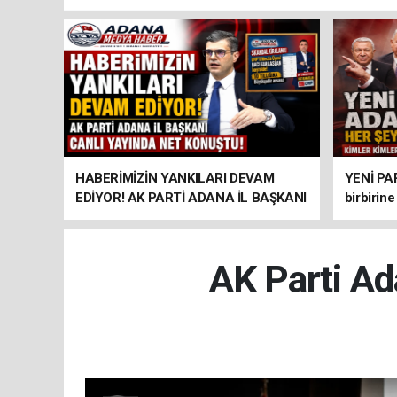
HABERİMİZİN YANKILARI DEVAM
YENİ PA
EDİYOR! AK PARTİ ADANA İL BAŞKANI
birbirine
CANLI YAYINDA NET KONUŞTU!
destekliy
Başkanlığ
AK Parti 