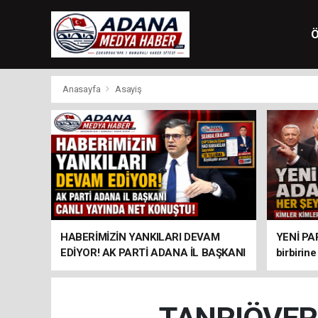
Ö
Anasayfa
Asayiş
HABERİMİZİN YANKILARI DEVAM
YENİ PA
EDİYOR! AK PARTİ ADANA İL BAŞKANI
birbirine
CANLI YAYINDA NET KONUŞTU!
destekliy
Başkanlığ