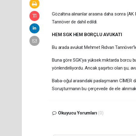
Gözaltına alınanlar arasına daha sonra (AK P
Tanrıöver de dahil edildi.
HEM SGK HEM BORÇLU AVUKATI
Bu arada avukat Mehmet Rıdvan Tanrıöver'le il
Buna göre SGK'ya yüksek miktarda borcu bul
yönlendiriliyordu. Ancak şaşırtıcı olan şu;
Baba-oğul arasındaki paslaşmanın CİMER dahil
Soruşturmanın bu çerçevede de ele alınmakt
Okuyucu Yorumları
(0)