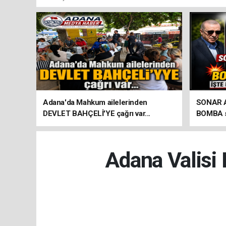
Adana'da Mahkum ailelerinden
SONAR Ar
DEVLET BAHÇELİ'YE çağrı var...
BOMBA so
seçim an
Adana Valisi