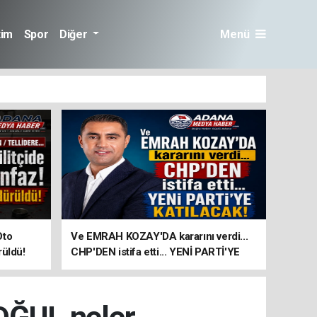
tim
Spor
Diğer
Menü
Oto
Ve EMRAH KOZAY'DA kararını verdi...
rüldü!
CHP'DEN istifa etti... YENİ PARTİ'YE
KATILACAK!