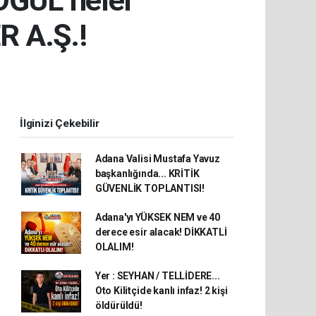
 OĞUL neler
R A.Ş.!
İlginizi Çekebilir
Adana Valisi Mustafa Yavuz
başkanlığında... KRİTİK
GÜVENLİK TOPLANTISI!
Adana'yı YÜKSEK NEM ve 40
derece esir alacak! DİKKATLİ
OLALIM!
Yer : SEYHAN / TELLİDERE...
Oto Kilitçide kanlı infaz! 2 kişi
öldürüldü!