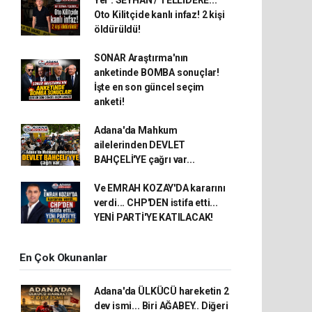
Oto Kilitçide kanlı infaz! 2 kişi
öldürüldü!
SONAR Araştırma'nın
anketinde BOMBA sonuçlar!
İşte en son güncel seçim
anketi!
Adana'da Mahkum
ailelerinden DEVLET
BAHÇELİ'YE çağrı var...
Ve EMRAH KOZAY'DA kararını
verdi... CHP'DEN istifa etti...
YENİ PARTİ'YE KATILACAK!
En Çok Okunanlar
Adana'da ÜLKÜCÜ hareketin 2
dev ismi... Biri AĞABEY.. Diğeri