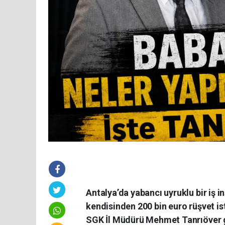
Antalya’da yabancı uyruklu bir iş i
kendisinden 200 bin euro rüşvet ist
SGK İl Müdürü Mehmet Tanrıöver g