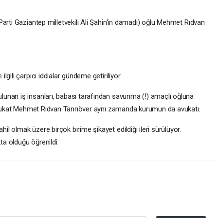
arti Gaziantep milletvekili Ali Şahin'in damadı) oğlu Mehmet Rıdvan
gili çarpıcı iddialar gündeme getiriliyor.
unan iş insanları, babası tarafından savunma (!) amaçlı oğluna
 avukat Mehmet Rıdvan Tanrıöver aynı zamanda kurumun da avukatı.
 olmak üzere birçok birime şikayet edildiği ileri sürülüyor.
a olduğu öğrenildi.