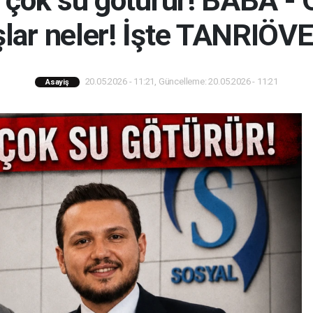
r çok su götürür! BABA -
lar neler! İşte TANRIÖVE
20.05.2026 - 11:21, Güncelleme: 20.05.2026 - 11:21
Asayiş