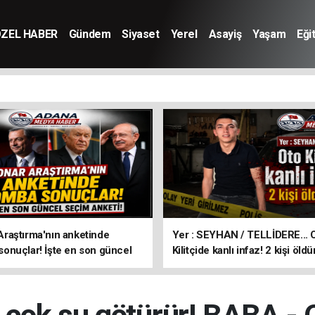
ZEL HABER
Gündem
Siyaset
Yerel
Asayiş
Yaşam
Eği
aştırma'nın anketinde
Yer : SEYHAN / TELLİDERE... 
nuçlar! İşte en son güncel
Kilitçide kanlı infaz! 2 kişi öldü
keti!