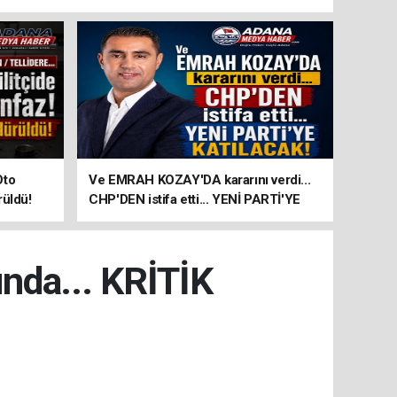
Oto
Ve EMRAH KOZAY'DA kararını verdi...
rüldü!
CHP'DEN istifa etti... YENİ PARTİ'YE
KATILACAK!
nda... KRİTİK