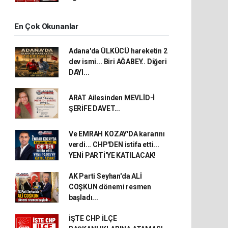
En Çok Okunanlar
Adana'da ÜLKÜCÜ hareketin 2
dev ismi... Biri AĞABEY.. Diğeri
DAYI...
ARAT Ailesinden MEVLİD-İ
ŞERİFE DAVET...
Ve EMRAH KOZAY'DA kararını
verdi... CHP'DEN istifa etti...
YENİ PARTİ'YE KATILACAK!
AK Parti Seyhan'da ALİ
COŞKUN dönemi resmen
başladı...
İŞTE CHP İLÇE