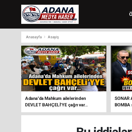
Ö
Anasayfa
Asayiş
Adana'da Mahkum ailelerinden
SONAR Ar
DEVLET BAHÇELİ'YE çağrı var...
BOMBA so
seçim an