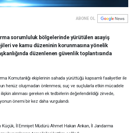
ABONE OL
rma sorumluluk bölgelerinde yürütülen asayiş
ejileri ve kamu düzeninin korunmasına yönelik
başkanlığında düzenlenen güvenlik toplantısında
rma Komutanlığı ekiplerinin sahada yürüttüğü kapsamlı faaliyetler ile
uçun henüz oluşmadan önlenmesi, suç ve suçlularla etkin mücadele
şkin alınması gereken ek tedbirlerin değerlendirildiği zirvede,
asyonun önemi bir kez daha vurgulandı.
him Küçük, İl Emniyet Müdürü Ahmet Hakan Arıkan, İl Jandarma