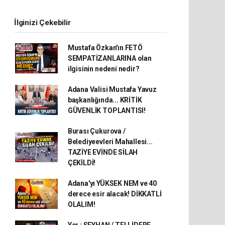
İlginizi Çekebilir
Mustafa Özkan'ın FETÖ
SEMPATİZANLARINA olan
ilgisinin nedeni nedir?
Adana Valisi Mustafa Yavuz
başkanlığında... KRİTİK
GÜVENLİK TOPLANTISI!
Burası Çukurova /
Belediyeevleri Mahallesi...
TAZİYE EVİNDE SİLAH
ÇEKİLDİ!
Adana'yı YÜKSEK NEM ve 40
derece esir alacak! DİKKATLİ
OLALIM!
Yer : SEYHAN / TELLİDERE...