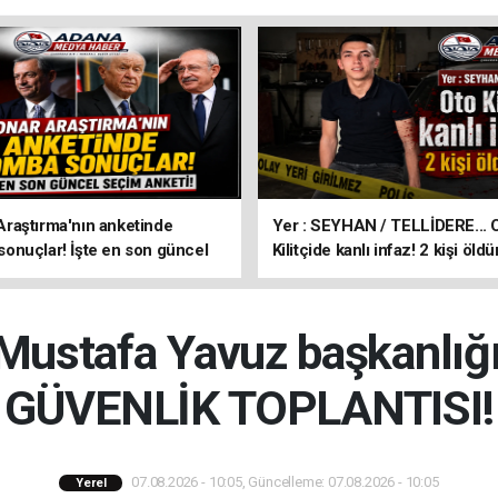
aştırma'nın anketinde
Yer : SEYHAN / TELLİDERE... 
nuçlar! İşte en son güncel
Kilitçide kanlı infaz! 2 kişi öldü
keti!
 Mustafa Yavuz başkanlığı
GÜVENLİK TOPLANTISI!
07.08.2026 - 10:05, Güncelleme: 07.08.2026 - 10:05
Yerel