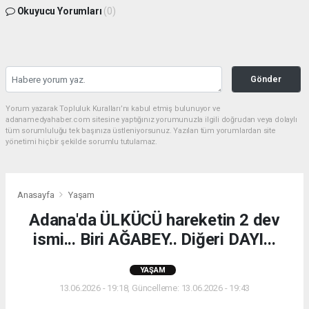
Okuyucu Yorumları
(0)
Gönder
Yorum yazarak Topluluk Kuralları’nı kabul etmiş bulunuyor ve
adanamedyahaber.com sitesine yaptığınız yorumunuzla ilgili doğrudan veya dolaylı
tüm sorumluluğu tek başınıza üstleniyorsunuz. Yazılan tüm yorumlardan site
yönetimi hiçbir şekilde sorumlu tutulamaz.
Anasayfa
Yaşam
Adana'da ÜLKÜCÜ hareketin 2 dev
ismi... Biri AĞABEY.. Diğeri DAYI...
YAŞAM
13.06.2026 - 19:18, Güncelleme: 13.06.2026 - 19:43