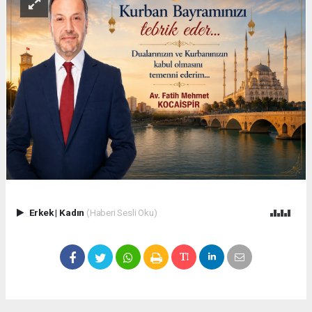
Erkek
|
Kadın
(Haberi Sesli Oku)