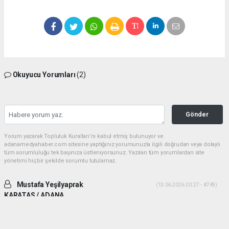
Okuyucu Yorumları
(2)
Gönder
Yorum yazarak Topluluk Kuralları’nı kabul etmiş bulunuyor ve
adanamedyahaber.com sitesine yaptığınız yorumunuzla ilgili doğrudan veya dolaylı
tüm sorumluluğu tek başınıza üstleniyorsunuz. Yazılan tüm yorumlardan site
yönetimi hiçbir şekilde sorumlu tutulamaz.
Mustafa Yeşilyaprak
(13.06.2026 20:27 - #749)
KARATAS / ADANA
İki ADAM desek daha uygun olur. Yiğitlik ve adamlık sonradan olmuyor.
Her ikiside ADAM gibi ADAM dır.