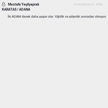
Mustafa Yeşilyaprak
(13.06.2026 20:27 - #749)
KARATAS / ADANA
İki ADAM desek daha uygun olur. Yiğitlik ve adamlık sonradan olmuyor.
Her ikiside ADAM gibi ADAM dır.
Yorumu Yanıtla
Mehmetcesur kus
(21.06.2026 19:41 - #753)
Dayilarim ben ali bekikin yiyeniyim allah size guc kuvvet saglik versin
allah sizi basimdan eksik etmesin
Yorumu Yanıtla
Anasayfa
Yaşam
ARAT Ailesinden MEVLİD-İ ŞERİFE
DAVET...