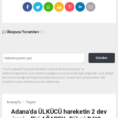
Okuyucu Yorumları
(0)
Gönder
Yorum yazarak Topluluk Kuralları’nı kabul etmiş bulunuyor ve
adanamedyahaber.com sitesine yaptığınız yorumunuzla ilgili doğrudan veya dolaylı
tüm sorumluluğu tek başınıza üstleniyorsunuz. Yazılan tüm yorumlardan site
yönetimi hiçbir şekilde sorumlu tutulamaz.
Anasayfa
Yaşam
Adana'da ÜLKÜCÜ hareketin 2 dev