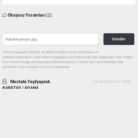
Okuyucu Yorumları
(2)
Gönder
Yorum yazarak Topluluk Kuralları’nı kabul etmiş bulunuyor ve
adanamedyahaber.com sitesine yaptığınız yorumunuzla ilgili doğrudan veya dolaylı
tüm sorumluluğu tek başınıza üstleniyorsunuz. Yazılan tüm yorumlardan site
yönetimi hiçbir şekilde sorumlu tutulamaz.
Mustafa Yeşilyaprak
(13.06.2026 20:27 - #749)
KARATAS / ADANA
İki ADAM desek daha uygun olur. Yiğitlik ve adamlık sonradan olmuyor.
Her ikiside ADAM gibi ADAM dır.
Yorumu Yanıtla
Mehmetcesur kus
(21.06.2026 19:41 - #753)