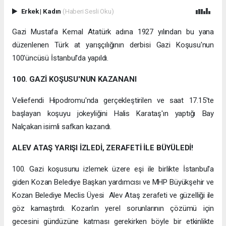
Erkek
|
Kadın
(Haberi Sesli Oku)
Gazi Mustafa Kemal Atatürk adına 1927 yılından bu yana
düzenlenen Türk at yarışçılığının derbisi Gazi Koşusu'nun
100'üncüsü İstanbul'da yapıldı.
100. GAZİ KOŞUSU'NUN KAZANANI
Veliefendi Hipodromu'nda gerçekleştirilen ve saat 17.15'te
başlayan koşuyu jokeyliğini Halis Karataş'ın yaptığı Bay
Nalçakan isimli safkan kazandı.
ALEV ATAŞ YARIŞI İZLEDİ, ZERAFETİ İLE BÜYÜLEDİ!
100. Gazi koşusunu izlemek üzere eşi ile birlikte İstanbul'a
giden Kozan Belediye Başkan yardımcısı ve MHP Büyükşehir ve
Kozan Belediye Meclis Üyesi Alev Ataş zerafeti ve güzelliği ile
göz kamaştırdı. Kozan'ın yerel sorunlarının çözümü için
gecesini gündüzüne katması gerekirken böyle bir etkinlikte