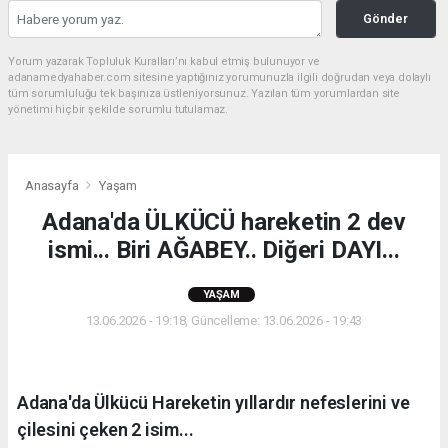
Gönder
Yorum yazarak Topluluk Kuralları’nı kabul etmiş bulunuyor ve
adanamedyahaber.com sitesine yaptığınız yorumunuzla ilgili doğrudan veya dolaylı
tüm sorumluluğu tek başınıza üstleniyorsunuz. Yazılan tüm yorumlardan site
yönetimi hiçbir şekilde sorumlu tutulamaz.
Anasayfa
Yaşam
Adana'da ÜLKÜCÜ hareketin 2 dev
ismi... Biri AĞABEY.. Diğeri DAYI...
YAŞAM
13.06.2026 - 19:18, Güncelleme: 13.06.2026 - 19:43
Adana'da Ülkücü Hareketin yıllardır nefeslerini ve
çilesini çeken 2 isim...