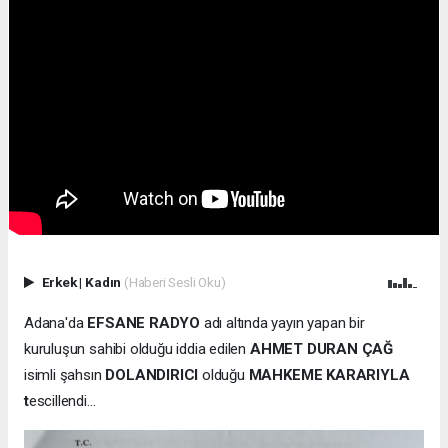
Erkek
|
Kadın
(Haberi Sesli Oku)
Adana'da
EFSANE RADYO
adı altında yayın yapan bir
kuruluşun sahibi olduğu iddia edilen
AHMET DURAN ÇAĞ
isimli şahsın
DOLANDIRICI
olduğu
MAHKEME KARARIYLA
t
escillendi...