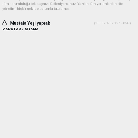
tüm sorumluluğu tek başınıza üstleniyorsunuz. Yazılan tüm yorumlardan site
yönetimi hiçbir şekilde sorumlu tutulamaz.
Mustafa Yeşilyaprak
(13.06.2026 20:27 - #749)
KARATAS / ADANA
İki ADAM desek daha uygun olur. Yiğitlik ve adamlık sonradan olmuyor.
Her ikiside ADAM gibi ADAM dır.
Yorumu Yanıtla
Mehmetcesur kus
(21.06.2026 19:41 - #753)
Dayilarim ben ali bekikin yiyeniyim allah size guc kuvvet saglik versin
allah sizi basimdan eksik etmesin
Yorumu Yanıtla
haber paketi
haber scripti
haber yazılımı