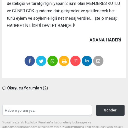
destekçisi ve tarafgirliğini yapan 2 isim olan MENDERES KUTLU
ve GÜNER GÖK gündeme dair gelişmeler ve şekillenecek her
türlü eylem ve söylemle ilgili net mesaj verdiler... İşte o mesaj;
HAREKETİN LİDERİ DEVLET BAHÇELİ!
ADANA HABERİ
Okuyucu Yorumları
(2)
Gönder
Yorum yazarak Topluluk Kuralları’nı kabul etmiş bulunuyor ve
adanamedyahaber.com sitesine yaptığınız yorumunuzla ilgili doğrudan veya dolaylı