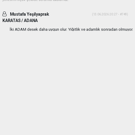
Mustafa Yeşilyaprak
(13.06.2026 20:27 - #749)
KARATAS / ADANA
İki ADAM desek daha uygun olur. Yiğitlik ve adamlık sonradan olmuyor.
Her ikiside ADAM gibi ADAM dır.
Yorumu Yanıtla
Mehmetcesur kus
(21.06.2026 19:41 - #753)
Dayilarim ben ali bekikin yiyeniyim allah size guc kuvvet saglik versin
allah sizi basimdan eksik etmesin
Yorumu Yanıtla
Anasayfa
Yaşam
ARAT Ailesinden MEVLİD-İ ŞERİFE
DAVET...