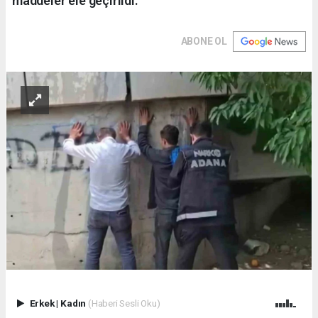
maddeler ele geçirildi.
ABONE OL
Erkek
|
Kadın
(Haberi Sesli Oku)