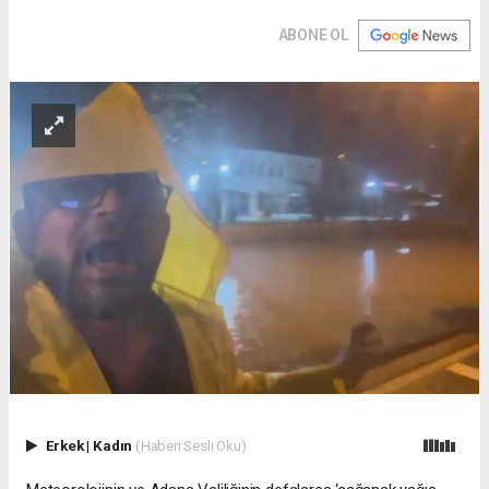
ABONE OL
Erkek
|
Kadın
(Haberi Sesli Oku)