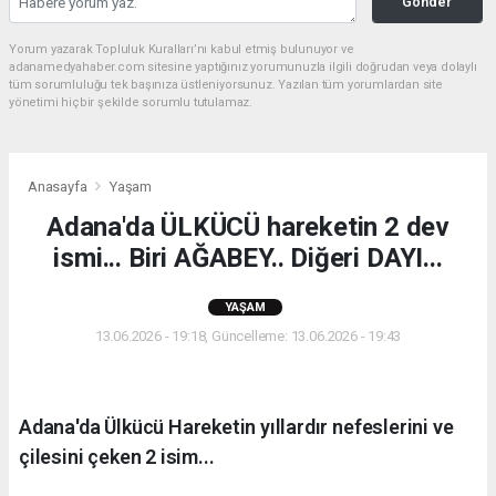
Gönder
Yorum yazarak Topluluk Kuralları’nı kabul etmiş bulunuyor ve
adanamedyahaber.com sitesine yaptığınız yorumunuzla ilgili doğrudan veya dolaylı
tüm sorumluluğu tek başınıza üstleniyorsunuz. Yazılan tüm yorumlardan site
yönetimi hiçbir şekilde sorumlu tutulamaz.
Anasayfa
Yaşam
Adana'da ÜLKÜCÜ hareketin 2 dev
ismi... Biri AĞABEY.. Diğeri DAYI...
YAŞAM
13.06.2026 - 19:18, Güncelleme: 13.06.2026 - 19:43
Adana'da Ülkücü Hareketin yıllardır nefeslerini ve
çilesini çeken 2 isim...