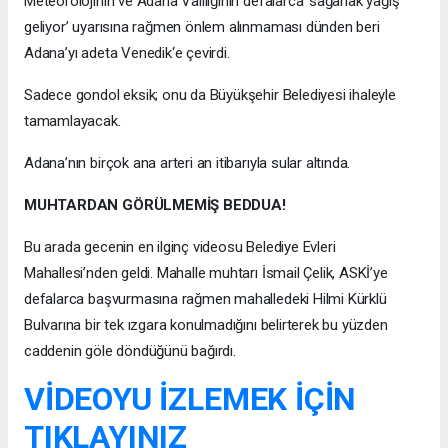
Meteorolojinin ve Adana Valiliğinin defalarca ‘sağanak yağış
geliyor’ uyarısına rağmen önlem alınmaması dünden beri
Adana’yı adeta Venedik‘e çevirdi.
Sadece gondol eksik; onu da Büyükşehir Belediyesi ihaleyle
tamamlayacak.
Adana’nın birçok ana arteri an itibarıyla sular altında.
MUHTARDAN GÖRÜLMEMİŞ BEDDUA!
Bu arada gecenin en ilginç videosu Belediye Evleri
Mahallesi’nden geldi. Mahalle muhtarı İsmail Çelik, ASKİ’ye
defalarca başvurmasına rağmen mahalledeki Hilmi Kürklü
Bulvarına bir tek ızgara konulmadığını belirterek bu yüzden
caddenin göle döndüğünü bağırdı.
VİDEOYU İZLEMEK İÇİN
TIKLAYINIZ