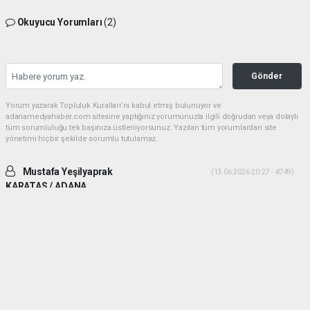
Okuyucu Yorumları
(2)
Gönder
Yorum yazarak Topluluk Kuralları’nı kabul etmiş bulunuyor ve
adanamedyahaber.com sitesine yaptığınız yorumunuzla ilgili doğrudan veya dolaylı
tüm sorumluluğu tek başınıza üstleniyorsunuz. Yazılan tüm yorumlardan site
yönetimi hiçbir şekilde sorumlu tutulamaz.
Mustafa Yeşilyaprak
(13.06.2026 20:27 - #749)
KARATAS / ADANA
İki ADAM desek daha uygun olur. Yiğitlik ve adamlık sonradan olmuyor.
Her ikiside ADAM gibi ADAM dır.
Yorumu Yanıtla
Mehmetcesur kus
(21.06.2026 19:41 - #753)
Dayilarim ben ali bekikin yiyeniyim allah size guc kuvvet saglik versin