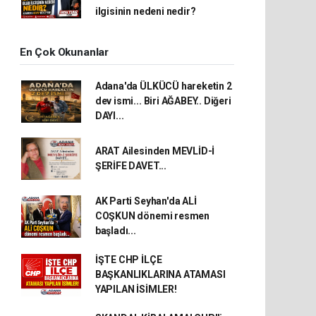
ilgisinin nedeni nedir?
En Çok Okunanlar
Adana'da ÜLKÜCÜ hareketin 2
dev ismi... Biri AĞABEY.. Diğeri
DAYI...
ARAT Ailesinden MEVLİD-İ
ŞERİFE DAVET...
AK Parti Seyhan'da ALİ
COŞKUN dönemi resmen
başladı...
İŞTE CHP İLÇE
BAŞKANLIKLARINA ATAMASI
YAPILAN İSİMLER!