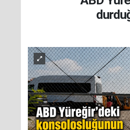
ABD Yüreğ
durduğ