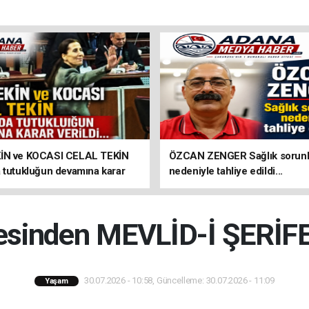
İN ve KOCASI CELAL TEKİN
ÖZCAN ZENGER Sağlık sorunl
 tutukluğun devamına karar
nedeniyle tahliye edildi...
esinden MEVLİD-İ ŞERİFE
30.07.2026 - 10:58, Güncelleme: 30.07.2026 - 11:09
Yaşam