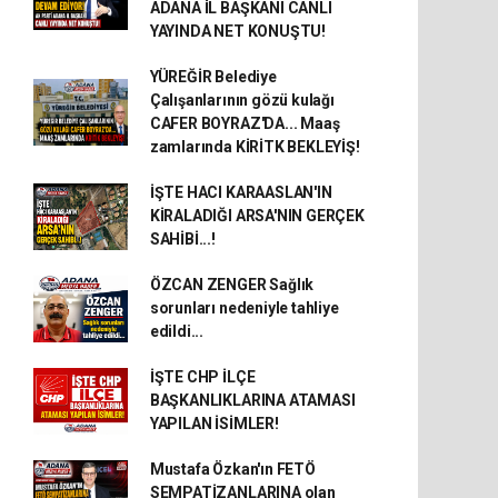
ADANA İL BAŞKANI CANLI
YAYINDA NET KONUŞTU!
YÜREĞİR Belediye
Çalışanlarının gözü kulağı
CAFER BOYRAZ'DA... Maaş
zamlarında KİRİTK BEKLEYİŞ!
İŞTE HACI KARAASLAN'IN
KİRALADIĞI ARSA'NIN GERÇEK
SAHİBİ...!
ÖZCAN ZENGER Sağlık
sorunları nedeniyle tahliye
edildi...
İŞTE CHP İLÇE
BAŞKANLIKLARINA ATAMASI
YAPILAN İSİMLER!
Mustafa Özkan'ın FETÖ
SEMPATİZANLARINA olan