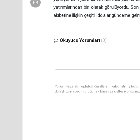
yatırımlarından biri olarak görülüyordu. So
akıbetine ilişkin çeşitli iddialar gündeme gelm
Okuyucu Yorumları
(0)
Yorum yazarak Topluluk Kuralları’nı kabul etmiş bul
dolaylı tüm sorumluluğu tek başınıza üstleniyorsunuz