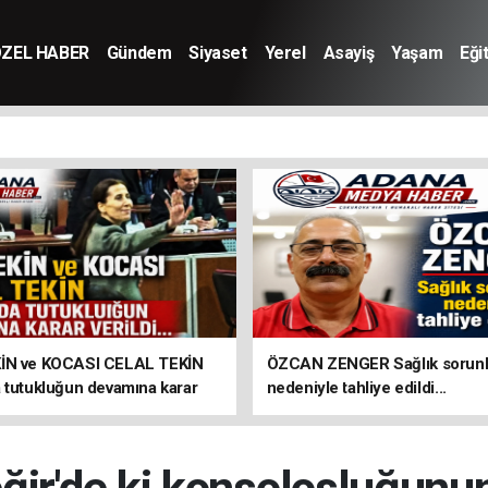
ZEL HABER
Gündem
Siyaset
Yerel
Asayiş
Yaşam
Eği
İN ve KOCASI CELAL TEKİN
ÖZCAN ZENGER Sağlık sorunl
 tutukluğun devamına karar
nedeniyle tahliye edildi...