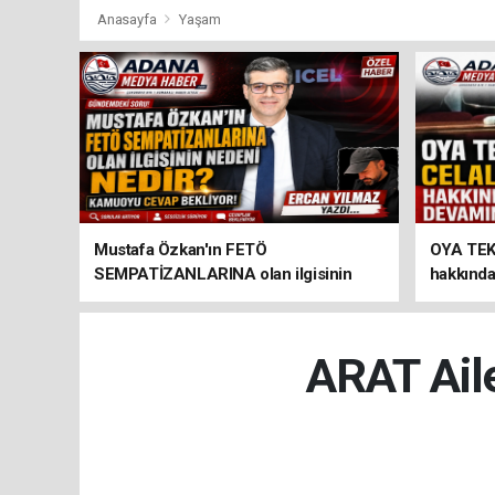
Anasayfa
Yaşam
Mustafa Özkan'ın FETÖ
OYA TEK
SEMPATİZANLARINA olan ilgisinin
hakkında
nedeni nedir?
verildi...
ARAT Ail