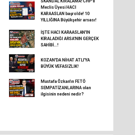
SKANDAL KİRALAMA! CHP'li
Meclis Üyesi HACI
KARAASLAN başrolde! 10
YILLIĞINA Büyükşehir arsası!
İŞTE HACI KARAASLAN'IN
KİRALADIĞI ARSA'NIN GERÇEK
SAHİBİ...!
KOZAN'DA NİHAT ATLI'YA
BÜYÜK VEFASIZLIK!
Mustafa Özkan'ın FETÖ
SEMPATİZANLARINA olan
ilgisinin nedeni nedir?