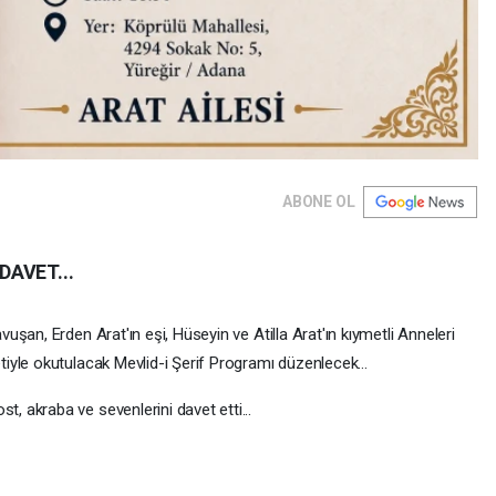
ABONE OL
DAVET...
şan, Erden Arat'ın eşi, Hüseyin ve Atilla Arat'ın kıymetli Anneleri
iyle okutulacak Mevlid-i Şerif Programı düzenlecek…
 akraba ve sevenlerini davet etti...