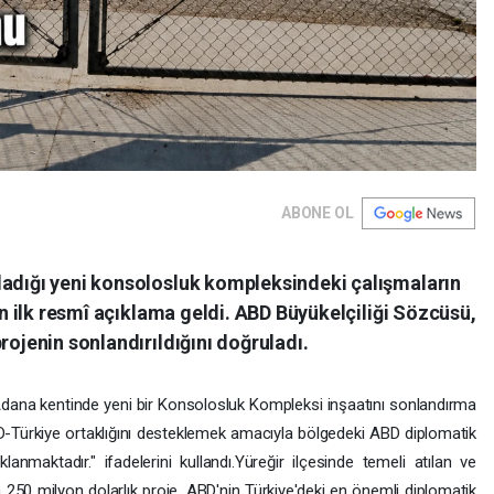
ABONE OL
ladığı yeni konsolosluk kompleksindeki çalışmaların
kin ilk resmî açıklama geldi. ABD Büyükelçiliği Sözcüsü,
rojenin sonlandırıldığını doğruladı.
n Adana kentinde yeni bir Konsolosluk Kompleksi inşaatını sonlandırma
BD-Türkiye ortaklığını desteklemek amacıyla bölgedeki ABD diplomatik
aklanmaktadır." ifadelerini kullandı.Yüreğir ilçesinde temeli atılan ve
250 milyon dolarlık proje, ABD'nin Türkiye'deki en önemli diplomatik