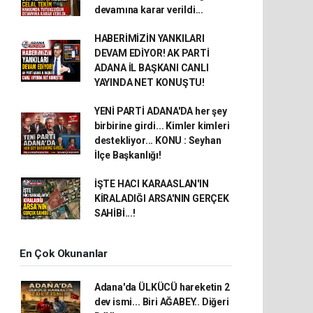
devamına karar verildi...
HABERİMİZİN YANKILARI
DEVAM EDİYOR! AK PARTİ
ADANA İL BAŞKANI CANLI
YAYINDA NET KONUŞTU!
YENİ PARTİ ADANA'DA her şey
birbirine girdi... Kimler kimleri
destekliyor... KONU : Seyhan
İlçe Başkanlığı!
İŞTE HACI KARAASLAN'IN
KİRALADIĞI ARSA'NIN GERÇEK
SAHİBİ...!
En Çok Okunanlar
Adana'da ÜLKÜCÜ hareketin 2
dev ismi... Biri AĞABEY.. Diğeri