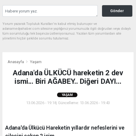
Gönder
Yorum yazarak Topluluk Kuralları’nı kabul etmiş bulunuyor ve
adanamedyahaber.com sitesine yaptığınız yorumunuzla ilgili doğrudan veya dolaylı
tüm sorumluluğu tek başınıza üstleniyorsunuz. Yazılan tüm yorumlardan site
yönetimi hiçbir şekilde sorumlu tutulamaz.
Anasayfa
Yaşam
Adana'da ÜLKÜCÜ hareketin 2 dev
ismi... Biri AĞABEY.. Diğeri DAYI...
YAŞAM
13.06.2026 - 19:18, Güncelleme: 13.06.2026 - 19:43
Adana'da Ülkücü Hareketin yıllardır nefeslerini ve
çilesini çeken 2 isim...