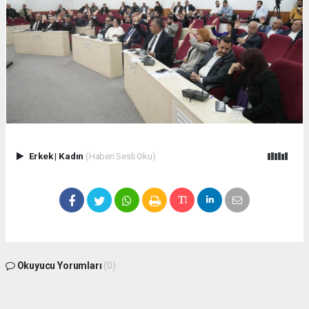
Erkek
|
Kadın
(Haberi Sesli Oku)
Okuyucu Yorumları
(0)