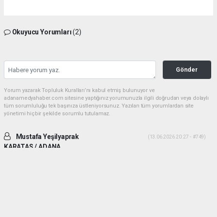
Okuyucu Yorumları
(2)
Gönder
Yorum yazarak Topluluk Kuralları’nı kabul etmiş bulunuyor ve
adanamedyahaber.com sitesine yaptığınız yorumunuzla ilgili doğrudan veya dolaylı
tüm sorumluluğu tek başınıza üstleniyorsunuz. Yazılan tüm yorumlardan site
yönetimi hiçbir şekilde sorumlu tutulamaz.
Mustafa Yeşilyaprak
(13.06.2026 20:27 - #749)
KARATAS / ADANA
İki ADAM desek daha uygun olur. Yiğitlik ve adamlık sonradan olmuyor.
Her ikiside ADAM gibi ADAM dır.
Yorumu Yanıtla
Mehmetcesur kus
(21.06.2026 19:41 - #753)