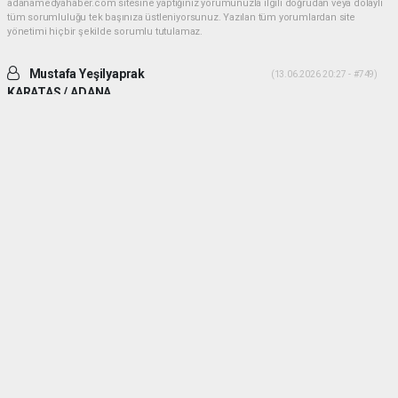
adanamedyahaber.com sitesine yaptığınız yorumunuzla ilgili doğrudan veya dolaylı
tüm sorumluluğu tek başınıza üstleniyorsunuz. Yazılan tüm yorumlardan site
yönetimi hiçbir şekilde sorumlu tutulamaz.
Mustafa Yeşilyaprak
(13.06.2026 20:27 - #749)
KARATAS / ADANA
İki ADAM desek daha uygun olur. Yiğitlik ve adamlık sonradan olmuyor.
Her ikiside ADAM gibi ADAM dır.
Yorumu Yanıtla
Mehmetcesur kus
(21.06.2026 19:41 - #753)
Dayilarim ben ali bekikin yiyeniyim allah size guc kuvvet saglik versin
allah sizi basimdan eksik etmesin
Yorumu Yanıtla
haber paketi
haber scripti
haber yazılımı