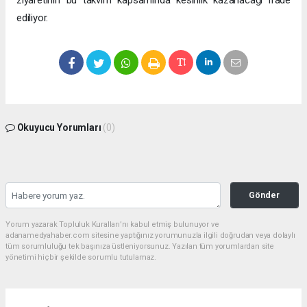
ziyaretinin bu takvim kapsamında kesinlik kazanacağı ifade
ediliyor.
Okuyucu Yorumları
(0)
Gönder
Yorum yazarak Topluluk Kuralları’nı kabul etmiş bulunuyor ve
adanamedyahaber.com sitesine yaptığınız yorumunuzla ilgili doğrudan veya dolaylı
tüm sorumluluğu tek başınıza üstleniyorsunuz. Yazılan tüm yorumlardan site
yönetimi hiçbir şekilde sorumlu tutulamaz.