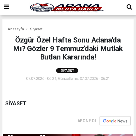
Anasayfa
Siyaset
Özgür Özel Hafta Sonu Adana'da
Mı? Gözler 9 Temmuz'daki Mutlak
Butlan Kararında!
SIYASET
07.07.2026 - 06:21, Güncelleme: 07.07.2026 - 06:21
SİYASET
ABONE OL