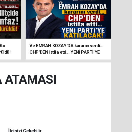
Oto
Ve EMRAH KOZAY'DA kararını verdi...
rüldü!
CHP'DEN istifa etti... YENİ PARTİ'YE
KATILACAK!
A ATAMASI
İlginizi Çekebilir