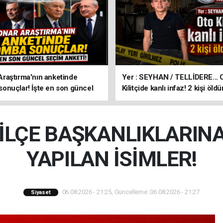
aştırma'nın anketinde
Yer : SEYHAN / TELLİDERE... 
nuçlar! İşte en son güncel
Kilitçide kanlı infaz! 2 kişi öldü
keti!
 İLÇE BAŞKANLIKLARIN
YAPILAN İSİMLER!
06.08.2026 - 21:25, Güncelleme: 06.08.2026 - 21:27
Siyaset