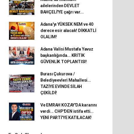
ailelerinden DEVLET
BAHÇELİ'YE çağrı var...
Adana'yı YÜKSEK NEM ve 40
derece esir alacak! DİKKATLİ
OLALIM!
Adana Valisi Mustafa Yavuz
başkanlığında... KRİTİK
GÜVENLİK TOPLANTISI!
Burası Çukurova /
Belediyeevleri Mahallesi...
TAZİYE EVİNDE SİLAH
ÇEKİLDİ!
Ve EMRAH KOZAY'DA kararını
verdi... CHP'DEN istifa etti...
YENİ PARTİ'YE KATILACAK!