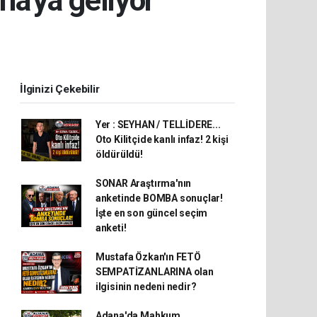
ana'ya geliyor
İlginizi Çekebilir
Yer : SEYHAN / TELLİDERE...
Oto Kilitçide kanlı infaz! 2 kişi
öldürüldü!
SONAR Araştırma'nın
anketinde BOMBA sonuçlar!
İşte en son güncel seçim
anketi!
Mustafa Özkan'ın FETÖ
SEMPATİZANLARINA olan
ilgisinin nedeni nedir?
Adana'da Mahkum