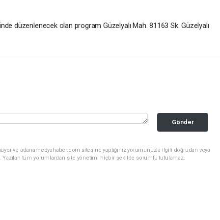
inde düzenlenecek olan program Güzelyalı Mah. 81163 Sk. Güzelyalı
Gönder
unuyor ve adanamedyahaber.com sitesine yaptığınız yorumunuzla ilgili doğrudan veya
. Yazılan tüm yorumlardan site yönetimi hiçbir şekilde sorumlu tutulamaz.