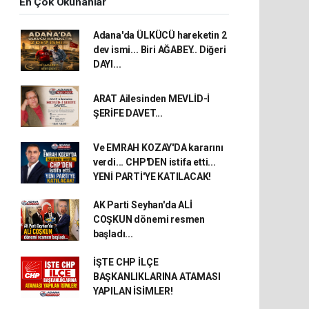
En Çok Okunanlar
Adana'da ÜLKÜCÜ hareketin 2
dev ismi... Biri AĞABEY.. Diğeri
DAYI...
ARAT Ailesinden MEVLİD-İ
ŞERİFE DAVET...
Ve EMRAH KOZAY'DA kararını
verdi... CHP'DEN istifa etti...
YENİ PARTİ'YE KATILACAK!
AK Parti Seyhan'da ALİ
COŞKUN dönemi resmen
başladı...
İŞTE CHP İLÇE
BAŞKANLIKLARINA ATAMASI
YAPILAN İSİMLER!