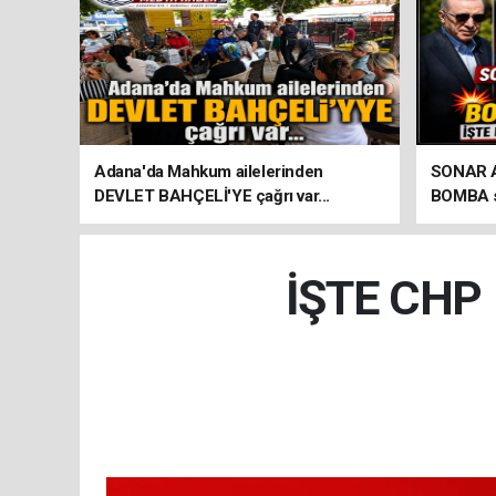
Adana'da Mahkum ailelerinden
SONAR Ar
DEVLET BAHÇELİ'YE çağrı var...
BOMBA so
seçim an
İŞTE CHP