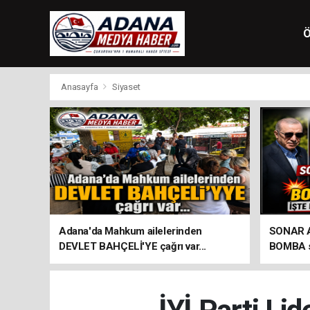
Ö
Anasayfa
Siyaset
Adana'da Mahkum ailelerinden
SONAR Ar
DEVLET BAHÇELİ'YE çağrı var...
BOMBA so
seçim an