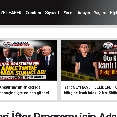
ZEL HABER
Gündem
Siyaset
Yerel
Asayiş
Yaşam
Eği
aştırma'nın anketinde
Yer : SEYHAN / TELLİDERE... 
nuçlar! İşte en son güncel
Kilitçide kanlı infaz! 2 kişi öldü
keti!