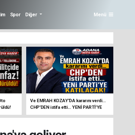
tim
Spor
Diğer
Menü
Oto
Ve EMRAH KOZAY'DA kararını verdi...
rüldü!
CHP'DEN istifa etti... YENİ PARTİ'YE
KATILACAK!