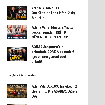
Yer : SEYHAN / TELLİDERE...
Oto Kilitçide kanlı infaz! 2 kişi
öldürüldü!
Adana Valisi Mustafa Yavuz
başkanlığında... KRİTİK
GÜVENLİK TOPLANTISI!
SONAR Araştırma'nın
anketinde BOMBA sonuçlar!
İşte en son güncel seçim
anketi!
En Çok Okunanlar
Adana'da ÜLKÜCÜ hareketin 2
dev ismi... Biri AĞABEY.. Diğeri
DAYI...