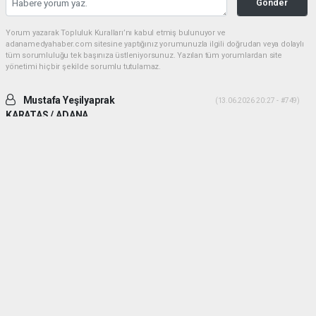
Gönder
Yorum yazarak Topluluk Kuralları’nı kabul etmiş bulunuyor ve
adanamedyahaber.com sitesine yaptığınız yorumunuzla ilgili doğrudan veya dolaylı
tüm sorumluluğu tek başınıza üstleniyorsunuz. Yazılan tüm yorumlardan site
yönetimi hiçbir şekilde sorumlu tutulamaz.
Mustafa Yeşilyaprak
(13.06.2026 20:27 - #749)
KARATAS / ADANA
İki ADAM desek daha uygun olur. Yiğitlik ve adamlık sonradan olmuyor.
Her ikiside ADAM gibi ADAM dır.
Yorumu Yanıtla
Mehmetcesur kus
(21.06.2026 19:41 - #753)
Dayilarim ben ali bekikin yiyeniyim allah size guc kuvvet saglik versin
allah sizi basimdan eksik etmesin
Yorumu Yanıtla