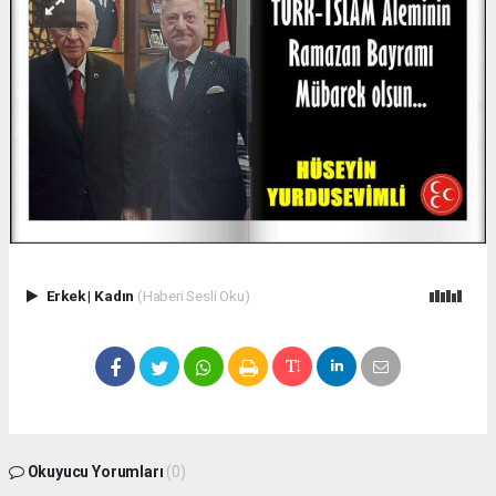
Erkek
|
Kadın
(Haberi Sesli Oku)
Okuyucu Yorumları
(0)