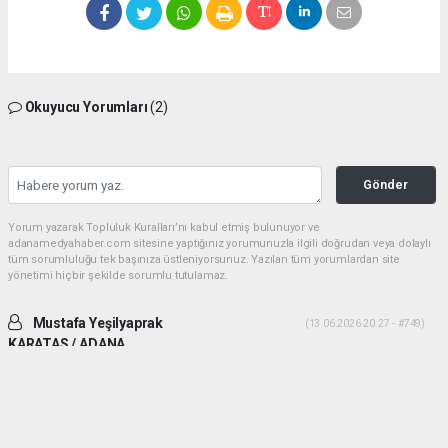
Okuyucu Yorumları
(2)
Gönder
Yorum yazarak Topluluk Kuralları’nı kabul etmiş bulunuyor ve
adanamedyahaber.com sitesine yaptığınız yorumunuzla ilgili doğrudan veya dolaylı
tüm sorumluluğu tek başınıza üstleniyorsunuz. Yazılan tüm yorumlardan site
yönetimi hiçbir şekilde sorumlu tutulamaz.
Mustafa Yeşilyaprak
(13.06.2026 20:27 - #749)
KARATAS / ADANA
İki ADAM desek daha uygun olur. Yiğitlik ve adamlık sonradan olmuyor.
Her ikiside ADAM gibi ADAM dır.
Yorumu Yanıtla