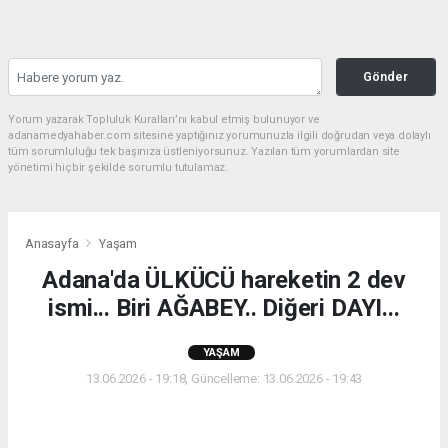
Gönder
Yorum yazarak Topluluk Kuralları’nı kabul etmiş bulunuyor ve
adanamedyahaber.com sitesine yaptığınız yorumunuzla ilgili doğrudan veya dolaylı
tüm sorumluluğu tek başınıza üstleniyorsunuz. Yazılan tüm yorumlardan site
yönetimi hiçbir şekilde sorumlu tutulamaz.
Anasayfa
Yaşam
Adana'da ÜLKÜCÜ hareketin 2 dev
ismi... Biri AĞABEY.. Diğeri DAYI...
YAŞAM
13.06.2026 - 19:18, Güncelleme: 13.06.2026 - 19:43