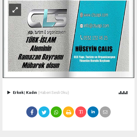
Erkek
|
Kadın
(Haberi Sesli Oku)