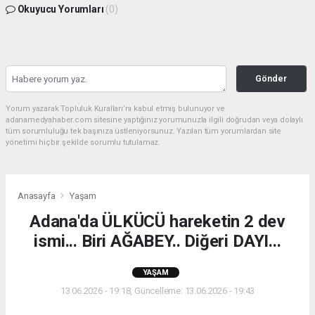
Okuyucu Yorumları
(0)
Gönder
Yorum yazarak Topluluk Kuralları’nı kabul etmiş bulunuyor ve
adanamedyahaber.com sitesine yaptığınız yorumunuzla ilgili doğrudan veya dolaylı
tüm sorumluluğu tek başınıza üstleniyorsunuz. Yazılan tüm yorumlardan site
yönetimi hiçbir şekilde sorumlu tutulamaz.
Anasayfa
Yaşam
Adana'da ÜLKÜCÜ hareketin 2 dev
ismi... Biri AĞABEY.. Diğeri DAYI...
YAŞAM
13.06.2026 - 19:18, Güncelleme: 13.06.2026 - 19:43