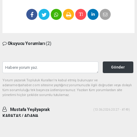
Okuyucu Yorumları
(2)
Gönder
Yorum yazarak Topluluk Kuralları’nı kabul etmiş bulunuyor ve
adanamedyahaber.com sitesine yaptığınız yorumunuzla ilgili doğrudan veya dolaylı
tüm sorumluluğu tek başınıza üstleniyorsunuz. Yazılan tüm yorumlardan site
yönetimi hiçbir şekilde sorumlu tutulamaz.
Mustafa Yeşilyaprak
(13.06.2026 20:27 - #749)
KARATAS / ADANA
İki ADAM desek daha uygun olur. Yiğitlik ve adamlık sonradan olmuyor.
Her ikiside ADAM gibi ADAM dır.