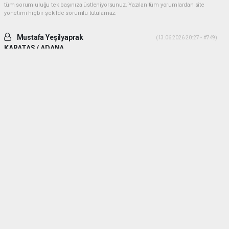
tüm sorumluluğu tek başınıza üstleniyorsunuz. Yazılan tüm yorumlardan site
yönetimi hiçbir şekilde sorumlu tutulamaz.
Mustafa Yeşilyaprak
(13.06.2026 20:27 - #749)
KARATAS / ADANA
İki ADAM desek daha uygun olur. Yiğitlik ve adamlık sonradan olmuyor.
Her ikiside ADAM gibi ADAM dır.
Yorumu Yanıtla
Mehmetcesur kus
(21.06.2026 19:41 - #753)
Dayilarim ben ali bekikin yiyeniyim allah size guc kuvvet saglik versin
allah sizi basimdan eksik etmesin
Yorumu Yanıtla
haber paketi
haber scripti
haber yazılımı