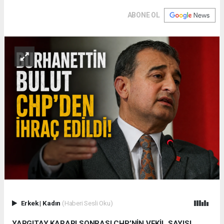
ABONE OL
Erkek
|
Kadın
(Haberi Sesli Oku)
YARGITAY KARARI SONRASI CHP’NİN VEKİL SAYISI