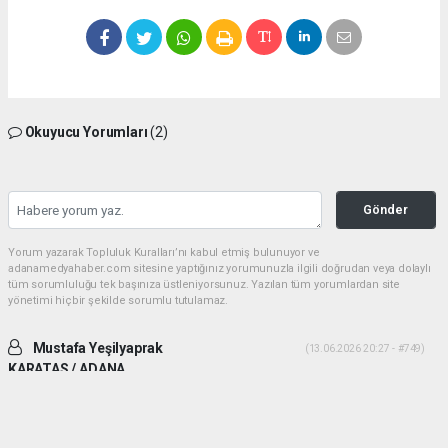
Okuyucu Yorumları
(2)
Gönder
Yorum yazarak Topluluk Kuralları’nı kabul etmiş bulunuyor ve
adanamedyahaber.com sitesine yaptığınız yorumunuzla ilgili doğrudan veya dolaylı
tüm sorumluluğu tek başınıza üstleniyorsunuz. Yazılan tüm yorumlardan site
yönetimi hiçbir şekilde sorumlu tutulamaz.
Mustafa Yeşilyaprak
(13.06.2026 20:27 - #749)
KARATAS / ADANA
İki ADAM desek daha uygun olur. Yiğitlik ve adamlık sonradan olmuyor.
Her ikiside ADAM gibi ADAM dır.