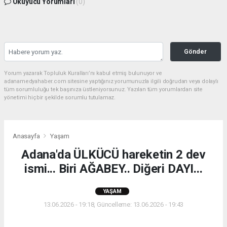
Okuyucu Yorumları
(0)
Gönder
Yorum yazarak Topluluk Kuralları’nı kabul etmiş bulunuyor ve
adanamedyahaber.com sitesine yaptığınız yorumunuzla ilgili doğrudan veya dolaylı
tüm sorumluluğu tek başınıza üstleniyorsunuz. Yazılan tüm yorumlardan site
yönetimi hiçbir şekilde sorumlu tutulamaz.
Anasayfa
Yaşam
Adana'da ÜLKÜCÜ hareketin 2 dev
ismi... Biri AĞABEY.. Diğeri DAYI...
YAŞAM
13.06.2026 - 19:18, Güncelleme: 13.06.2026 - 19:43