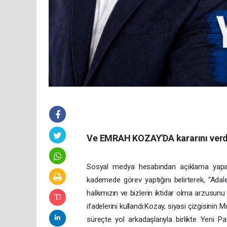
Ve EMRAH KOZAY'DA kararını verdi.
Sosyal medya hesabından açıklama yapa
kademede görev yaptığını belirterek, “Ada
halkımızın ve bizlerin iktidar olma arzusun
ifadelerini kullandı.Kozay, siyasi çizgisini
süreçte yol arkadaşlarıyla birlikte Yeni Pa