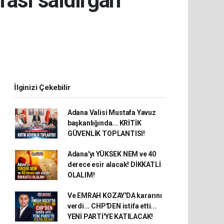
rası saldırgan
İlginizi Çekebilir
Adana Valisi Mustafa Yavuz
başkanlığında... KRİTİK
GÜVENLİK TOPLANTISI!
Adana'yı YÜKSEK NEM ve 40
derece esir alacak! DİKKATLİ
OLALIM!
Ve EMRAH KOZAY'DA kararını
verdi... CHP'DEN istifa etti...
YENİ PARTİ'YE KATILACAK!