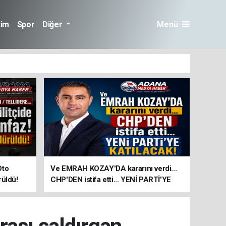
tim
Spor
Diğer
Menü
Oto
Ve EMRAH KOZAY'DA kararını verdi...
rüldü!
CHP'DEN istifa etti... YENİ PARTİ'YE
KATILACAK!