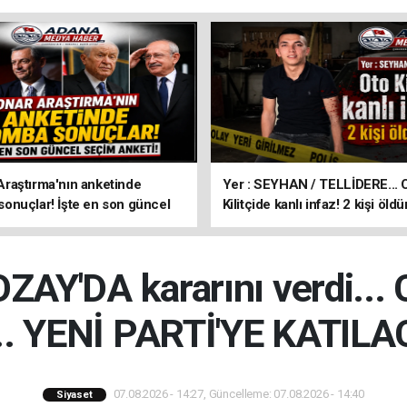
aştırma'nın anketinde
Yer : SEYHAN / TELLİDERE... 
nuçlar! İşte en son güncel
Kilitçide kanlı infaz! 2 kişi öldü
keti!
Y'DA kararını verdi... 
... YENİ PARTİ'YE KATIL
07.08.2026 - 14:27, Güncelleme: 07.08.2026 - 14:40
Siyaset