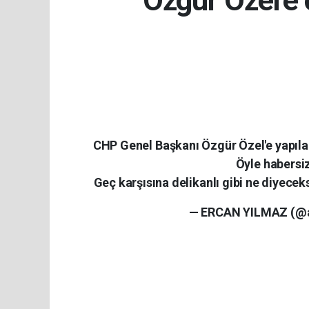
Özgür Özel'e 
CHP Genel Başkanı Özgür Özel'e yapılan
Öyle habers
Geç karşısına delikanlı gibi ne diyece
— ERCAN YILMAZ (@