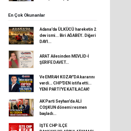
En Çok Okunanlar
Adana'da ÜLKÜCÜ hareketin 2
dev ismi... Biri AĞABEY.. Diğeri
DAYI...
ARAT Ailesinden MEVLİD-İ
ŞERİFE DAVET...
Ve EMRAH KOZAY'DA kararını
verdi... CHP'DEN istifa etti...
YENİ PARTİ'YE KATILACAK!
AK Parti Seyhan'da ALİ
COŞKUN dönemi resmen
başladı...
İŞTE CHP İLÇE