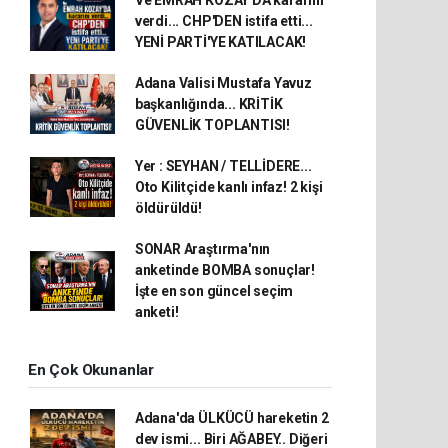
verdi... CHP'DEN istifa etti...
YENİ PARTİ'YE KATILACAK!
Adana Valisi Mustafa Yavuz
başkanlığında... KRİTİK
GÜVENLİK TOPLANTISI!
Yer : SEYHAN / TELLİDERE...
Oto Kilitçide kanlı infaz! 2 kişi
öldürüldü!
SONAR Araştırma'nın
anketinde BOMBA sonuçlar!
İşte en son güncel seçim
anketi!
En Çok Okunanlar
Adana'da ÜLKÜCÜ hareketin 2
dev ismi... Biri AĞABEY.. Diğeri