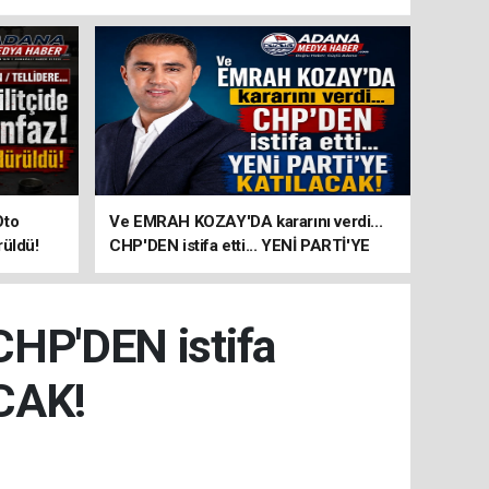
Oto
Ve EMRAH KOZAY'DA kararını verdi...
rüldü!
CHP'DEN istifa etti... YENİ PARTİ'YE
KATILACAK!
CHP'DEN istifa
ACAK!