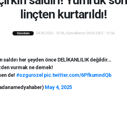
çirkin saldırı! Yumruk son
linçten kurtarıldı!
04.05.2025 - 13:56, Güncelleme: 04.05.2025 - 13:56
Gündem
 saldırı her şeyden önce DELİKANLILIK değildir...
izden vurmak ne demek!
ksen de!
#ozgurozel
pic.twitter.com/6PfkumndQb
adanamedyahaber)
May 4, 2025