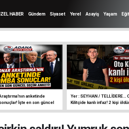
ZEL HABER
Gündem
Siyaset
Yerel
Asayiş
Yaşam
Eği
aştırma'nın anketinde
Yer : SEYHAN / TELLİDERE... 
nuçlar! İşte en son güncel
Kilitçide kanlı infaz! 2 kişi öldü
keti!