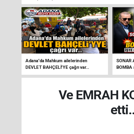
Adana'da Mahkum ailelerinden
SONAR Ar
DEVLET BAHÇELİ'YE çağrı var...
BOMBA so
seçim an
Ve EMRAH KOZA
etti