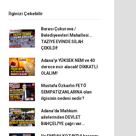
İlginizi Çekebilir
Burası Çukurova /
Belediyeevleri Mahallesi...
TAZİYE EVİNDE SİLAH
ÇEKİLDİ!
Adana'yı YÜKSEK NEM ve 40
derece esir alacak! DİKKATLİ
OLALIM!
Mustafa Özkan'ın FETÖ
SEMPATİZANLARINA olan
ilgisinin nedeni nedir?
Adana'da Mahkum
ailelerinden DEVLET
BAHÇELİ'YE çağrı var...
Ve EMRAH KOZAY'DA kararını