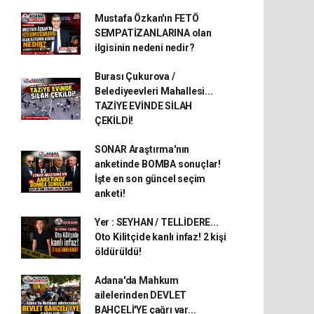
Mustafa Özkan'ın FETÖ
SEMPATİZANLARINA olan
ilgisinin nedeni nedir?
Burası Çukurova /
Belediyeevleri Mahallesi...
TAZİYE EVİNDE SİLAH
ÇEKİLDİ!
SONAR Araştırma'nın
anketinde BOMBA sonuçlar!
İşte en son güncel seçim
anketi!
Yer : SEYHAN / TELLİDERE...
Oto Kilitçide kanlı infaz! 2 kişi
öldürüldü!
Adana'da Mahkum
ailelerinden DEVLET
BAHÇELİ'YE çağrı var...