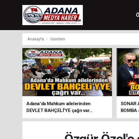
Ö
Anasayfa
Gündem
Adana'da Mahkum ailelerinden
SONAR Ar
DEVLET BAHÇELİ'YE çağrı var...
BOMBA so
seçim an