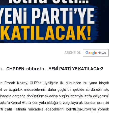
ABONE OL
.. CHP'DEN istifa etti... YENİ PARTİ'YE KATILACAK!
n Emrah Kozay, CHP’de üyeliğinin ilk gününden bu yana birçok
let ve özgürlük mücadelemizi daha güçlü bir şekilde sürdürebilmek,
u inançla gerçeğe dönüştürmek adına bugün itibarıyla istifa ediyorum”
n Mustafa Kemal Atatürk’ün yolu olduğunu vurgulayarak, bundan sonraki
rti çatısı altında mücadele edeceklerini belirtti.Çukurova’ya yönelik