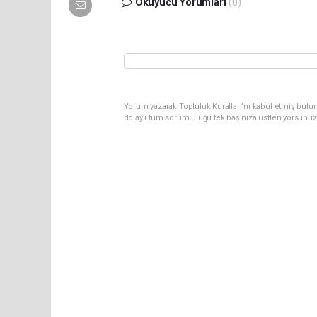
Okuyucu Yorumları
(0)
Yorum yazarak Topluluk Kuralları’nı kabul etmiş bul
dolaylı tüm sorumluluğu tek başınıza üstleniyorsunuz