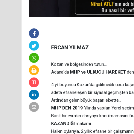
ERCAN YILMAZ
Kozan ve bölgesinden tutun...
Adana'da
MHP ve ÜLKÜCÜ HAREKET
deni
4 yıl boyunca Kozan'da gidilmedik ücra köş
adeta efsaneleşen bir siyasal geçmişten ba
Ardından gelen büyük başarı elbette...
MHP'DEN 2019
Yılında yapılan Yerel seçiml
Basit bir evrakın dosyaya konulmamasını fırs
KAZANDIĞI
makamı...
Halkın oylarıyla, 2 yıllık efsane bir çalışmanı