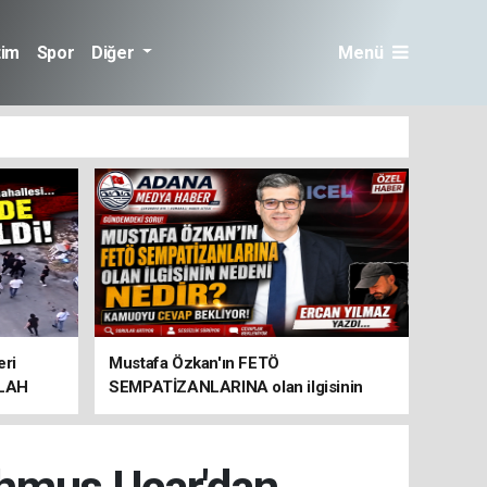
tim
Spor
Diğer
Menü
eri
Mustafa Özkan'ın FETÖ
İLAH
SEMPATİZANLARINA olan ilgisinin
nedeni nedir?