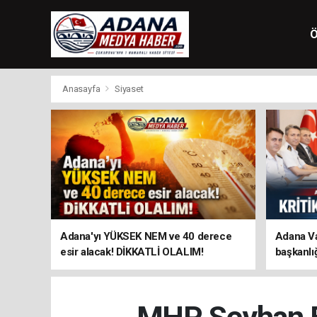
Ö
Anasayfa
Siyaset
Adana'yı YÜKSEK NEM ve 40 derece
Adana Va
esir alacak! DİKKATLİ OLALIM!
başkanlı
TOPLANT