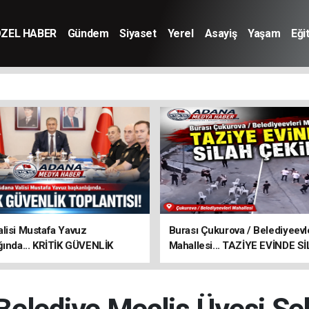
ZEL HABER
Gündem
Siyaset
Yerel
Asayiş
Yaşam
Eği
lisi Mustafa Yavuz
Burası Çukurova / Belediyeevl
ğında... KRİTİK GÜVENLİK
Mahallesi... TAZİYE EVİNDE S
ISI!
ÇEKİLDİ!