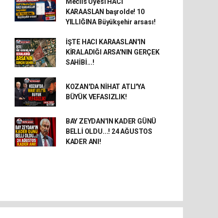
Meclis Üyesi HACI
KARAASLAN başrolde! 10
YILLIĞINA Büyükşehir arsası!
İŞTE HACI KARAASLAN'IN
KİRALADIĞI ARSA'NIN GERÇEK
SAHİBİ...!
KOZAN'DA NİHAT ATLI'YA
BÜYÜK VEFASIZLIK!
BAY ZEYDAN'IN KADER GÜNÜ
BELLİ OLDU...! 24 AĞUSTOS
KADER ANI!