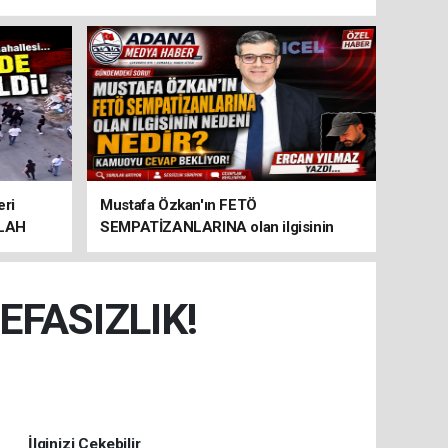
eri
Mustafa Özkan'ın FETÖ
İLAH
SEMPATİZANLARINA olan ilgisinin
nedeni nedir?
EFASIZLIK!
İlginizi Çekebilir