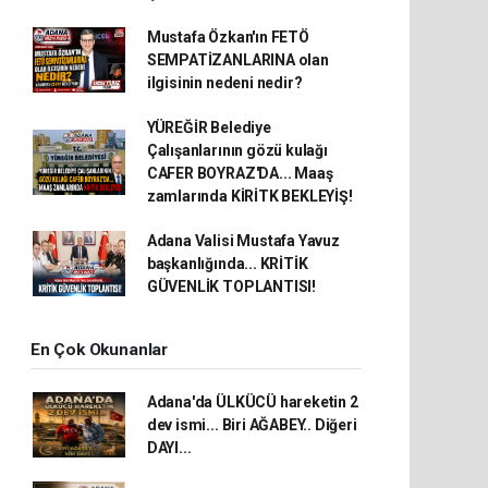
Mustafa Özkan'ın FETÖ
SEMPATİZANLARINA olan
ilgisinin nedeni nedir?
YÜREĞİR Belediye
Çalışanlarının gözü kulağı
CAFER BOYRAZ'DA... Maaş
zamlarında KİRİTK BEKLEYİŞ!
Adana Valisi Mustafa Yavuz
başkanlığında... KRİTİK
GÜVENLİK TOPLANTISI!
En Çok Okunanlar
Adana'da ÜLKÜCÜ hareketin 2
dev ismi... Biri AĞABEY.. Diğeri
DAYI...