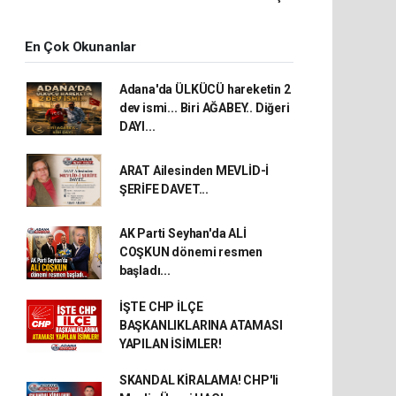
En Çok Okunanlar
Adana'da ÜLKÜCÜ hareketin 2
dev ismi... Biri AĞABEY.. Diğeri
DAYI...
ARAT Ailesinden MEVLİD-İ
ŞERİFE DAVET...
AK Parti Seyhan'da ALİ
COŞKUN dönemi resmen
başladı...
İŞTE CHP İLÇE
BAŞKANLIKLARINA ATAMASI
YAPILAN İSİMLER!
SKANDAL KİRALAMA! CHP'li