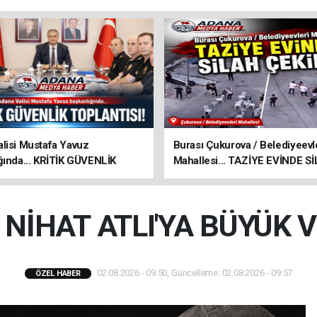
lisi Mustafa Yavuz
Burası Çukurova / Belediyeevl
ğında... KRİTİK GÜVENLİK
Mahallesi... TAZİYE EVİNDE S
ISI!
ÇEKİLDİ!
NİHAT ATLI'YA BÜYÜK V
02.08.2026 - 09:50, Güncelleme: 02.08.2026 - 09:57
ÖZEL HABER