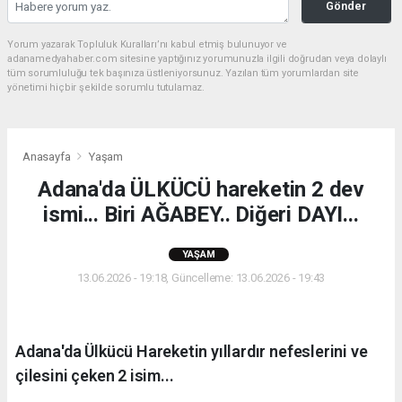
Gönder
Yorum yazarak Topluluk Kuralları’nı kabul etmiş bulunuyor ve
adanamedyahaber.com sitesine yaptığınız yorumunuzla ilgili doğrudan veya dolaylı
tüm sorumluluğu tek başınıza üstleniyorsunuz. Yazılan tüm yorumlardan site
yönetimi hiçbir şekilde sorumlu tutulamaz.
Anasayfa
Yaşam
Adana'da ÜLKÜCÜ hareketin 2 dev
ismi... Biri AĞABEY.. Diğeri DAYI...
YAŞAM
13.06.2026 - 19:18, Güncelleme: 13.06.2026 - 19:43
Adana'da Ülkücü Hareketin yıllardır nefeslerini ve
çilesini çeken 2 isim...