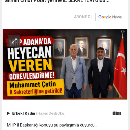
alınan Umut Polat yerine İL SEKRETERİ oldu...
ABONE OL
Erkek
|
Kadın
(Haberi Sesli Oku)
MHP İl Başkanlığı konuyu şu paylaşımla duyurdu...