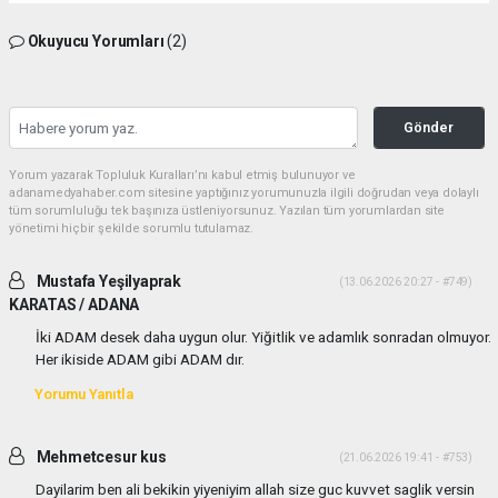
Okuyucu Yorumları
(2)
Gönder
Yorum yazarak Topluluk Kuralları’nı kabul etmiş bulunuyor ve
adanamedyahaber.com sitesine yaptığınız yorumunuzla ilgili doğrudan veya dolaylı
tüm sorumluluğu tek başınıza üstleniyorsunuz. Yazılan tüm yorumlardan site
yönetimi hiçbir şekilde sorumlu tutulamaz.
Mustafa Yeşilyaprak
(13.06.2026 20:27 - #749)
KARATAS / ADANA
İki ADAM desek daha uygun olur. Yiğitlik ve adamlık sonradan olmuyor.
Her ikiside ADAM gibi ADAM dır.
Yorumu Yanıtla
Mehmetcesur kus
(21.06.2026 19:41 - #753)
Dayilarim ben ali bekikin yiyeniyim allah size guc kuvvet saglik versin