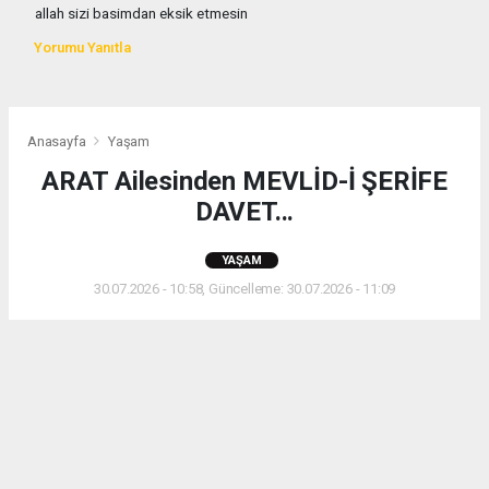
allah sizi basimdan eksik etmesin
Yorumu Yanıtla
Anasayfa
Yaşam
ARAT Ailesinden MEVLİD-İ ŞERİFE
DAVET...
YAŞAM
30.07.2026 - 10:58, Güncelleme: 30.07.2026 - 11:09
ARAT Ailesinden MEVLİD-İ ŞERİFE DAVET...
ABONE OL