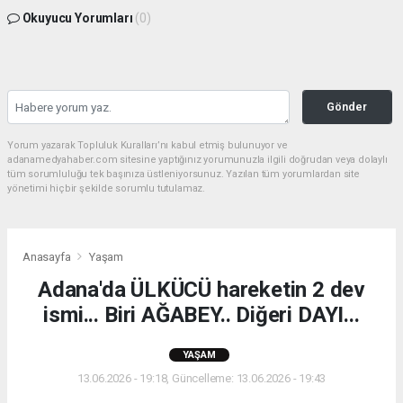
Okuyucu Yorumları
(0)
Gönder
Yorum yazarak Topluluk Kuralları’nı kabul etmiş bulunuyor ve
adanamedyahaber.com sitesine yaptığınız yorumunuzla ilgili doğrudan veya dolaylı
tüm sorumluluğu tek başınıza üstleniyorsunuz. Yazılan tüm yorumlardan site
yönetimi hiçbir şekilde sorumlu tutulamaz.
Anasayfa
Yaşam
Adana'da ÜLKÜCÜ hareketin 2 dev
ismi... Biri AĞABEY.. Diğeri DAYI...
YAŞAM
13.06.2026 - 19:18, Güncelleme: 13.06.2026 - 19:43