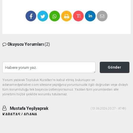
Okuyucu Yorumları
(2)
Gönder
Yorum yazarak Topluluk Kuralları’nı kabul etmiş bulunuyor ve
adanamedyahaber.com sitesine yaptığınız yorumunuzla ilgili doğrudan veya dolaylı
tüm sorumluluğu tek başınıza üstleniyorsunuz. Yazılan tüm yorumlardan site
yönetimi hiçbir şekilde sorumlu tutulamaz.
Mustafa Yeşilyaprak
(13.06.2026 20:27 - #749)
KARATAS / ADANA
İki ADAM desek daha uygun olur. Yiğitlik ve adamlık sonradan olmuyor.
Her ikiside ADAM gibi ADAM dır.