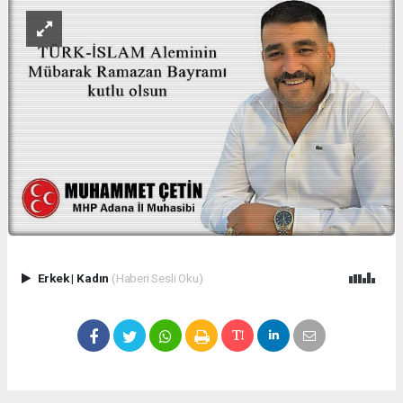
Erkek
|
Kadın
(Haberi Sesli Oku)