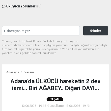
Okuyucu Yorumları
(0)
Gönder
Yorum yazarak Topluluk Kuralları’nı kabul etmiş bulunuyor ve
adanamedyahaber.com sitesine yaptığınız yorumunuzla ilgili doğrudan veya dolaylı
tüm sorumluluğu tek başınıza üstleniyorsunuz. Yazılan tüm yorumlardan site
yönetimi hiçbir şekilde sorumlu tutulamaz.
Anasayfa
Yaşam
Adana'da ÜLKÜCÜ hareketin 2 dev
ismi... Biri AĞABEY.. Diğeri DAYI...
YAŞAM
13.06.2026 - 19:18, Güncelleme: 13.06.2026 - 19:43