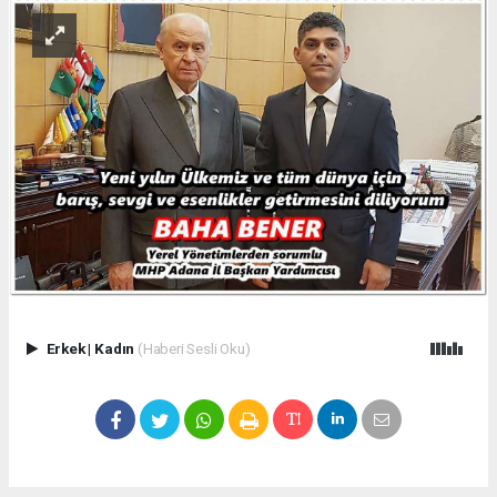
Erkek
|
Kadın
(Haberi Sesli Oku)