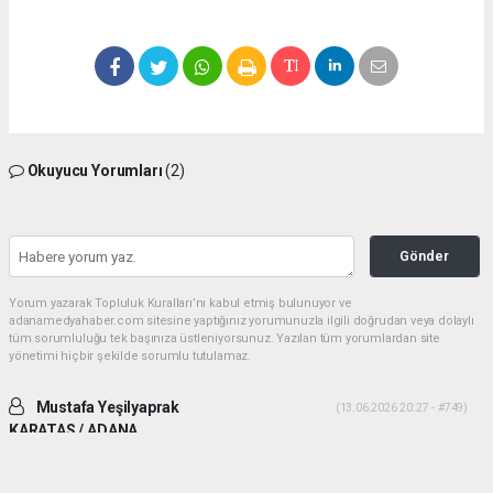
Okuyucu Yorumları
(2)
Gönder
Yorum yazarak Topluluk Kuralları’nı kabul etmiş bulunuyor ve
adanamedyahaber.com sitesine yaptığınız yorumunuzla ilgili doğrudan veya dolaylı
tüm sorumluluğu tek başınıza üstleniyorsunuz. Yazılan tüm yorumlardan site
yönetimi hiçbir şekilde sorumlu tutulamaz.
Mustafa Yeşilyaprak
(13.06.2026 20:27 - #749)
KARATAS / ADANA
İki ADAM desek daha uygun olur. Yiğitlik ve adamlık sonradan olmuyor.
Her ikiside ADAM gibi ADAM dır.