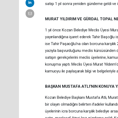
satışı 1 yıl sonra yeniden gündeme geldi ve ic
MURAT YILDIRIM VE GÜRDAL TOPAL N
1 yıl önce Kozan Belediye Meclis Üyesi Murat
yayınlandığına işaret ederek Tahir Başoğlu isi
ise Tahir Paşaoğlu’na olan borcuna karşılık 
yazıyla başvurduğunu meclis kürsüsünden dile 
satışın gerekçelerini meclis üyelerine, kamuo
konuşma yaptı. Meclis Üyesi Murat Yıldırım
kamuoyu ile paylaşarak bilgi ve belgeleriyle a
BAŞKAN MUSTAFA ATLI’NIN KONUYA Y
Kozan Belediye Başkanı Mustafa Atlı, Murat 
bir olayın olmadığını belirten ifadeler kulla
üyelerinin icra borcuna karşılık belediye ars
satış, maalesef ikinci kez gündeme geldi. 