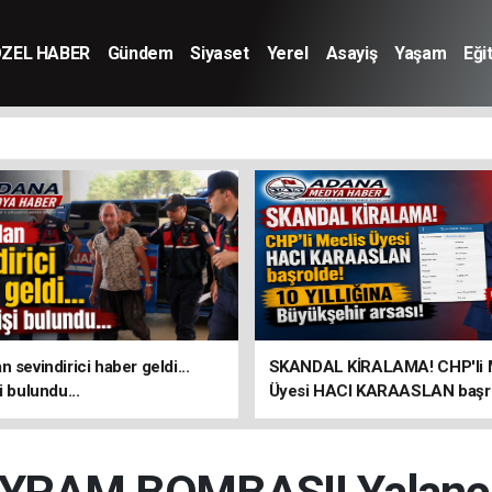
ZEL HABER
Gündem
Siyaset
Yerel
Asayiş
Yaşam
Eği
 sevindirici haber geldi...
SKANDAL KİRALAMA! CHP'li 
i bulundu...
Üyesi HACI KARAASLAN başro
YILLIĞINA Büyükşehir arsası!