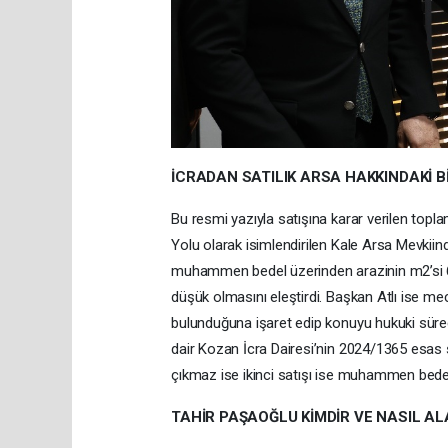
İCRADAN SATILIK ARSA HAKKINDAKİ B
Bu resmi yazıyla satışına karar verilen top
Yolu olarak isimlendirilen Kale Arsa Mevkiin
muhammen bedel üzerinden arazinin m2’si 67 l
düşük olmasını eleştirdi. Başkan Atlı ise me
bulunduğuna işaret edip konuyu hukuki süreci
dair Kozan İcra Dairesi’nin 2024/1365 esas sa
çıkmaz ise ikinci satışı ise muhammen bedel
TAHİR PAŞAOĞLU KİMDİR VE NASIL AL