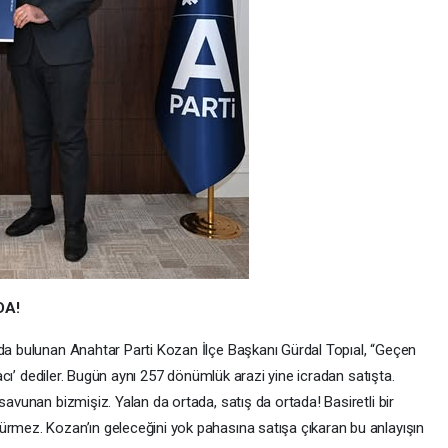
DA!
rda bulunan Anahtar Parti Kozan İlçe Başkanı Gürdal Topıal, “Geçen
iracı’ dediler. Bugün aynı 257 dönümlük arazi yine icradan satışta.
savunan bizmişiz. Yalan da ortada, satış da ortada! Basiretli bir
ürmez. Kozan’ın geleceğini yok pahasına satışa çıkaran bu anlayışın