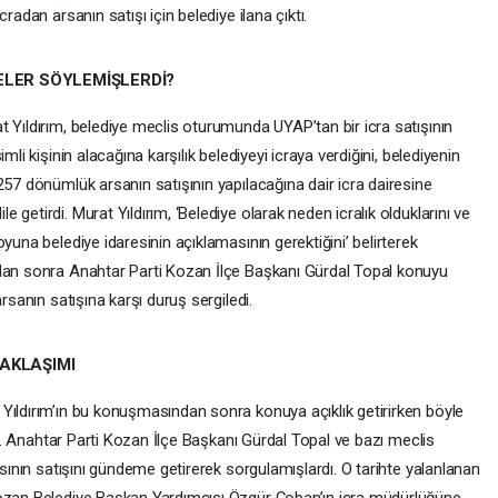
radan arsanın satışı için belediye ilana çıktı.
ELER SÖYLEMİŞLERDİ?
 Yıldırım, belediye meclis oturumunda UYAP’tan bir icra satışının
mli kişinin alacağına karşılık belediyeyi icraya verdiğini, belediyenin
257 dönümlük arsanın satışının yapılacağına dair icra dairesine
getirdi. Murat Yıldırım, ‘Belediye olarak neden icralık olduklarını ve
yuna belediye idaresinin açıklamasının gerektiğini’ belirterek
’dan sonra Anahtar Parti Kozan İlçe Başkanı Gürdal Topal konuyu
rsanın satışına karşı duruş sergiledi.
AKLAŞIMI
Yıldırım’ın bu konuşmasından sonra konuya açıklık getirirken böyle
ndı. Anahtar Parti Kozan İlçe Başkanı Gürdal Topal ve bazı meclis
asının satışını gündeme getirerek sorgulamışlardı. O tarihte yalanlanan
Kozan Belediye Başkan Yardımcısı Özgür Çoban’ın icra müdürlüğüne