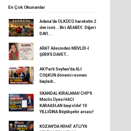
En Çok Okunanlar
Adana'da ÜLKÜCÜ hareketin 2
dev ismi... Biri AĞABEY.. Diğeri
DAYI...
ARAT Ailesinden MEVLİD-İ
ŞERİFE DAVET...
AK Parti Seyhan'da ALİ
COŞKUN dönemi resmen
başladı...
SKANDAL KİRALAMA! CHP'li
Meclis Üyesi HACI
KARAASLAN başrolde! 10
YILLIĞINA Büyükşehir arsası!
KOZAN'DA NİHAT ATLI'YA