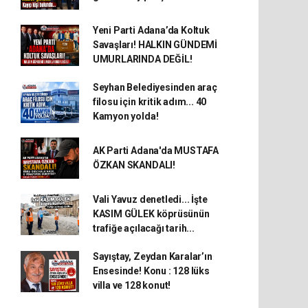
Yeni Parti Adana’da Koltuk
Savaşları! HALKIN GÜNDEMİ
UMURLARINDA DEĞİL!
Seyhan Belediyesinden araç
filosu için kritik adım... 40
Kamyon yolda!
AK Parti Adana'da MUSTAFA
ÖZKAN SKANDALI!
Vali Yavuz denetledi... İşte
KASIM GÜLEK köprüsünün
trafiğe açılacağı tarih...
Sayıştay, Zeydan Karalar’ın
Ensesinde! Konu : 128 lüks
villa ve 128 konut!