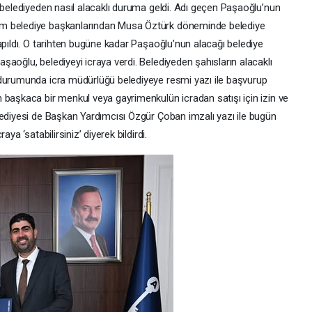
 belediyeden nasıl alacaklı duruma geldi. Adı geçen Paşaoğlu’nun
em belediye başkanlarından Musa Öztürk döneminde belediye
apıldı. O tarihten bugüne kadar Paşaoğlu’nun alacağı belediye
aoğlu, belediyeyi icraya verdi. Belediyeden şahısların alacaklı
 durumunda icra müdürlüğü belediyeye resmi yazı ile başvurup
 başkaca bir menkul veya gayrimenkulün icradan satışı için izin ve
lediyesi de Başkan Yardımcısı Özgür Çoban imzalı yazı ile bugün
ya ‘satabilirsiniz’ diyerek bildirdi.