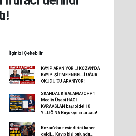
tiracı denildi
ı!
İlginizi Çekebilir
KAYIP ARANIYOR...! KOZAN'DA
KAYIP İŞİTME ENGELLİ UĞUR
OKUDU'CU ARANIYOR!
SKANDAL KİRALAMA! CHP'li
Meclis Üyesi HACI
KARAASLAN başrolde! 10
YILLIĞINA Büyükşehir arsası!
Kozan'dan sevindirici haber
geldi... Kayıp kişi bulundu...