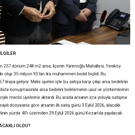
İLGİLER
lam 257 dönüm 248 m2 arsa, ilçenin Yarımoğlu Mahallesi, Yeniköy
de olup 35 milyon 93 bin lira muhammen bedel biçildi. Bu
iraya geliyor. Melis üyeleri işte bu satışa karşı çıkıp arsa bedelinin
cliste konuşmasında arsa bedelini belirlemenin usul ve yöntemlerinin
yle meclis üyelerine aktardı. Bu arada arsanın icra yoluyla satışına
yılı dosyasına göre arsanın ilk satış günü 3 Eylül 2026, alacaklı
inin yüzde 40’ı üzerinden 29 Eylül 2026 günü Kozan’da yapılacak.
ACAKLI OLDU?