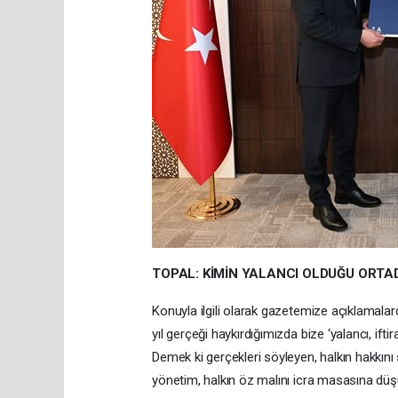
TOPAL: KİMİN YALANCI OLDUĞU ORTA
Konuyla ilgili olarak gazetemize açıklamala
yıl gerçeği haykırdığımızda bize ‘yalancı, ift
Demek ki gerçekleri söyleyen, halkın hakkını 
yönetim, halkın öz malını icra masasına düş