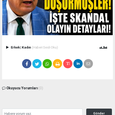
Erkek
|
Kadın
(Haberi Sesli Oku)
Okuyucu Yorumları
(0)
Gönder