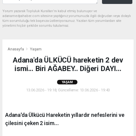
Yorum yazarak Topluluk Kuralları’nı kabul etmiş bulunuyor ve
adanamedyahaber.com sitesine yaptığınız yorumunuzla ilgili doğrudan veya dolaylı
tüm sorumluluğu tek başınıza üstleniyorsunuz. Yazılan tüm yorumlardan site
yönetimi hiçbir şekilde sorumlu tutulamaz.
Anasayfa
Yaşam
Adana'da ÜLKÜCÜ hareketin 2 dev
ismi... Biri AĞABEY.. Diğeri DAYI...
YAŞAM
13.06.2026 - 19:18, Güncelleme: 13.06.2026 - 19:43
Adana'da Ülkücü Hareketin yıllardır nefeslerini ve
çilesini çeken 2 isim...