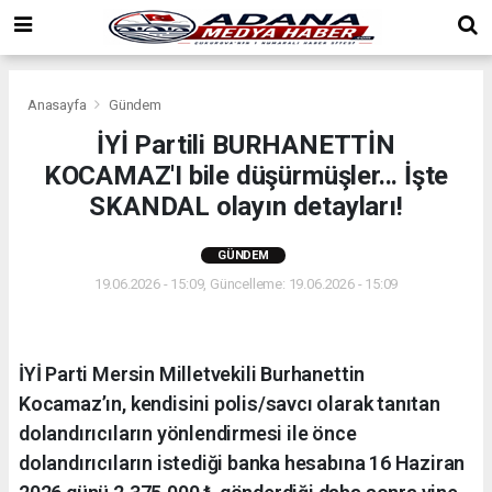
Anasayfa
Gündem
İYİ Partili BURHANETTİN
KOCAMAZ'I bile düşürmüşler... İşte
SKANDAL olayın detayları!
GÜNDEM
19.06.2026 - 15:09, Güncelleme: 19.06.2026 - 15:09
İYİ Parti Mersin Milletvekili Burhanettin
Kocamaz’ın, kendisini polis/savcı olarak tanıtan
dolandırıcıların yönlendirmesi ile önce
dolandırıcıların istediği banka hesabına 16 Haziran