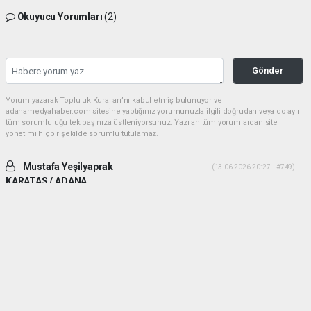
Okuyucu Yorumları
(2)
Gönder
Yorum yazarak Topluluk Kuralları’nı kabul etmiş bulunuyor ve
adanamedyahaber.com sitesine yaptığınız yorumunuzla ilgili doğrudan veya dolaylı
tüm sorumluluğu tek başınıza üstleniyorsunuz. Yazılan tüm yorumlardan site
yönetimi hiçbir şekilde sorumlu tutulamaz.
Mustafa Yeşilyaprak
(13.06.2026 20:27 - #749)
KARATAS / ADANA
İki ADAM desek daha uygun olur. Yiğitlik ve adamlık sonradan olmuyor.
Her ikiside ADAM gibi ADAM dır.
Yorumu Yanıtla
Mehmetcesur kus
(21.06.2026 19:41 - #753)
Dayilarim ben ali bekikin yiyeniyim allah size guc kuvvet saglik versin
allah sizi basimdan eksik etmesin