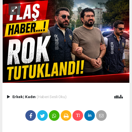
Erkek
|
Kadın
(Haberi Sesli Oku)