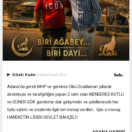
Erkek
|
Kadın
(Haberi Sesli Oku)
Adana'da gerek MHP ve gerekse Ülkü Ocaklarının yıllardır
destekçisi ve tarafgirliğini yapan 2 isim olan MENDERES KUTLU
ve GÜNER GÖK gündeme dair gelişmeler ve şekillenecek her
türlü eylem ve söylemle ilgili net mesaj verdiler... İşte o mesaj;
HAREKETİN LİDERİ DEVLET BAHÇELİ!