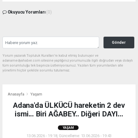
Okuyucu Yorumları
(0)
Gönder
Yorum yazarak Topluluk Kuralları’nı kabul etmiş bulunuyor ve
adanamedyahaber.com sitesine yaptığınız yorumunuzla ilgili doğrudan veya dolaylı
tüm sorumluluğu tek başınıza üstleniyorsunuz. Yazılan tüm yorumlardan site
yönetimi hiçbir şekilde sorumlu tutulamaz.
Anasayfa
Yaşam
Adana'da ÜLKÜCÜ hareketin 2 dev
ismi... Biri AĞABEY.. Diğeri DAYI...
YAŞAM
13.06.2026 - 19:18, Güncelleme: 13.06.2026 - 19:43