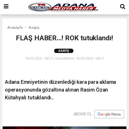
Anasayfa
Asayiş
FLAŞ HABER...! ROK tutuklandı!
ASAYIŞ
18.05.2026 - 08:21, Güncelleme: 18.05.2026 - 08:21
Adana Emniyetinin düzenlediği kara para aklama
operasyonunda gözaltına alınan Rasim Özan
Kütahyalı tutuklandı..
ABONE OL