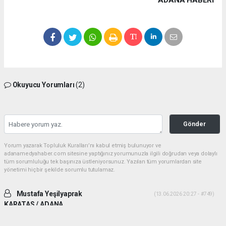
ADANA HABERİ
Okuyucu Yorumları
(2)
Gönder
Yorum yazarak Topluluk Kuralları’nı kabul etmiş bulunuyor ve
adanamedyahaber.com sitesine yaptığınız yorumunuzla ilgili doğrudan veya dolaylı
tüm sorumluluğu tek başınıza üstleniyorsunuz. Yazılan tüm yorumlardan site
yönetimi hiçbir şekilde sorumlu tutulamaz.
Mustafa Yeşilyaprak
(13.06.2026 20:27 - #749)
KARATAS / ADANA
İki ADAM desek daha uygun olur. Yiğitlik ve adamlık sonradan olmuyor.