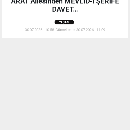
ARAT Ailesinden MEVLİD-İ ŞERİFE
DAVET...
YAŞAM
30.07.2026 - 10:58, Güncelleme: 30.07.2026 - 11:09
ARAT Ailesinden MEVLİD-İ ŞERİFE DAVET...
ABONE OL