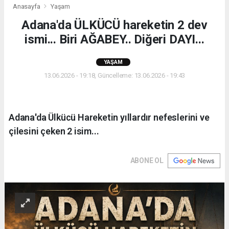
Anasayfa
Yaşam
Adana'da ÜLKÜCÜ hareketin 2 dev
ismi... Biri AĞABEY.. Diğeri DAYI...
YAŞAM
13.06.2026 - 19:18, Güncelleme: 13.06.2026 - 19:43
Adana'da Ülkücü Hareketin yıllardır nefeslerini ve
çilesini çeken 2 isim...
ABONE OL