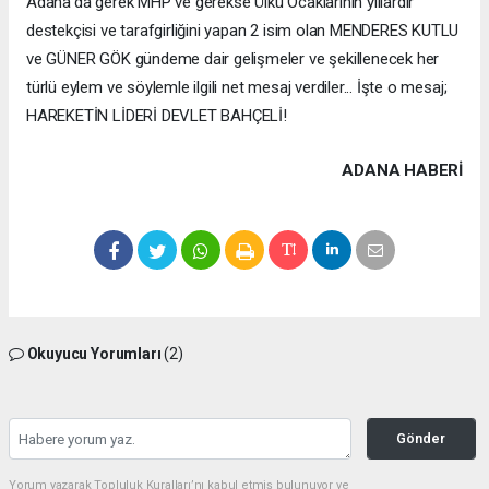
Adana'da gerek MHP ve gerekse Ülkü Ocaklarının yıllardır
destekçisi ve tarafgirliğini yapan 2 isim olan MENDERES KUTLU
ve GÜNER GÖK gündeme dair gelişmeler ve şekillenecek her
türlü eylem ve söylemle ilgili net mesaj verdiler... İşte o mesaj;
HAREKETİN LİDERİ DEVLET BAHÇELİ!
ADANA HABERİ
Okuyucu Yorumları
(2)
Gönder
Yorum yazarak Topluluk Kuralları’nı kabul etmiş bulunuyor ve