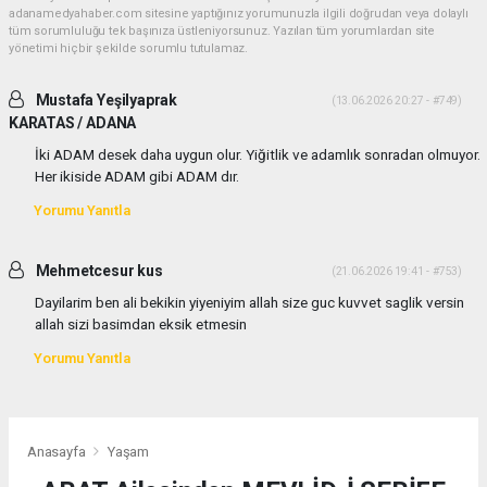
adanamedyahaber.com sitesine yaptığınız yorumunuzla ilgili doğrudan veya dolaylı
tüm sorumluluğu tek başınıza üstleniyorsunuz. Yazılan tüm yorumlardan site
yönetimi hiçbir şekilde sorumlu tutulamaz.
Mustafa Yeşilyaprak
(13.06.2026 20:27 - #749)
KARATAS / ADANA
İki ADAM desek daha uygun olur. Yiğitlik ve adamlık sonradan olmuyor.
Her ikiside ADAM gibi ADAM dır.
Yorumu Yanıtla
Mehmetcesur kus
(21.06.2026 19:41 - #753)
Dayilarim ben ali bekikin yiyeniyim allah size guc kuvvet saglik versin
allah sizi basimdan eksik etmesin
Yorumu Yanıtla
Anasayfa
Yaşam