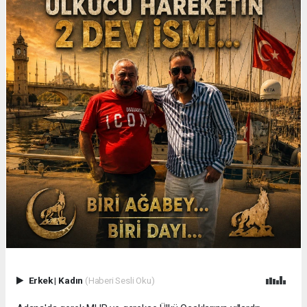
Erkek
|
Kadın
(Haberi Sesli Oku)