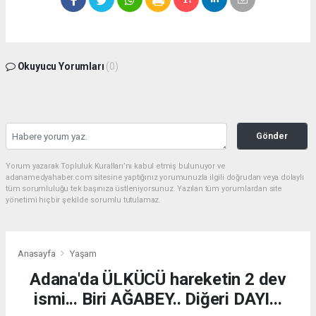
Okuyucu Yorumları
(0)
Gönder
Yorum yazarak Topluluk Kuralları’nı kabul etmiş bulunuyor ve
adanamedyahaber.com sitesine yaptığınız yorumunuzla ilgili doğrudan veya dolaylı
tüm sorumluluğu tek başınıza üstleniyorsunuz. Yazılan tüm yorumlardan site
yönetimi hiçbir şekilde sorumlu tutulamaz.
Anasayfa
Yaşam
Adana'da ÜLKÜCÜ hareketin 2 dev
ismi... Biri AĞABEY.. Diğeri DAYI...