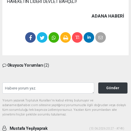
HAREKETİN LİDERİ DEVLET BAHÇELİ!
ADANA HABERİ
Okuyucu Yorumları
(2)
Gönder
Yorum yazarak Topluluk Kuralları’nı kabul etmiş bulunuyor ve
adanamedyahaber.com sitesine yaptığınız yorumunuzla ilgili doğrudan veya dolaylı
tüm sorumluluğu tek başınıza üstleniyorsunuz. Yazılan tüm yorumlardan site
yönetimi hiçbir şekilde sorumlu tutulamaz.
Mustafa Yeşilyaprak
(13.06.2026 20:27 - #749)