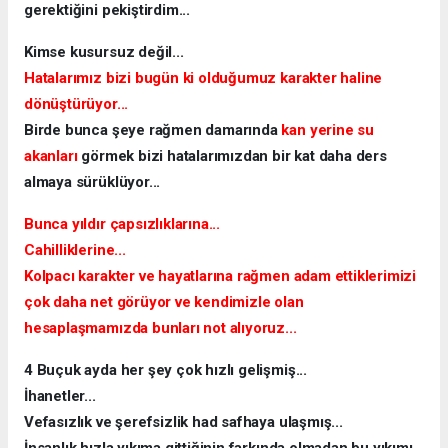
gerektiğini pekiştirdim...
Kimse kusursuz değil...
Hatalarımız bizi bugün ki olduğumuz karakter haline
dönüştürüyor...
Birde bunca şeye rağmen damarında
kan yerine su
akanları
görmek bizi hatalarımızdan bir kat daha ders
almaya sürüklüyor...
Bunca yıldır çapsızlıklarına...
Cahilliklerine...
Kolpacı karakter ve hayatlarına rağmen adam ettiklerimizi
çok daha net görüyor ve kendimizle olan
hesaplaşmamızda bunları not alıyoruz...
4 Buçuk ayda her şey çok hızlı gelişmiş...
İhanetler...
Vefasızlık ve şerefsizlik had safhaya ulaşmış...
İnsanlık hızla yıkıma gittiğinin farkında olmadan bu yıkımı