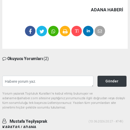
ADANA HABERİ
Okuyucu Yorumları
(2)
Gönder
Yorum yazarak Topluluk Kuralları’nı kabul etmiş bulunuyor ve
adanamedyahaber.com sitesine yaptığınız yorumunuzla ilgili doğrudan veya dolaylı
tüm sorumluluğu tek başınıza üstleniyorsunuz. Yazılan tüm yorumlardan site
yönetimi hiçbir şekilde sorumlu tutulamaz.
Mustafa Yeşilyaprak
(13.06.2026 20:27 - #749)
KARATAS / ADANA