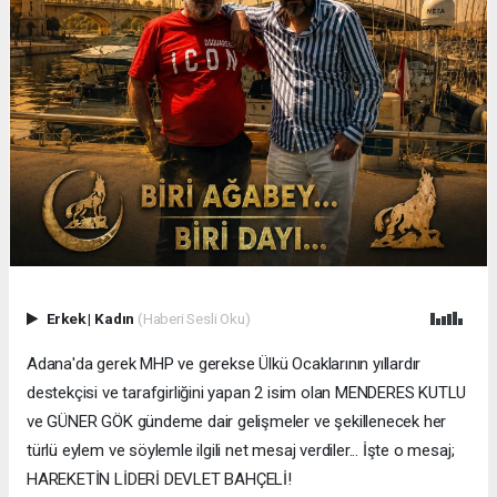
Erkek
|
Kadın
(Haberi Sesli Oku)
Adana'da gerek MHP ve gerekse Ülkü Ocaklarının yıllardır
destekçisi ve tarafgirliğini yapan 2 isim olan MENDERES KUTLU
ve GÜNER GÖK gündeme dair gelişmeler ve şekillenecek her
türlü eylem ve söylemle ilgili net mesaj verdiler... İşte o mesaj;
HAREKETİN LİDERİ DEVLET BAHÇELİ!