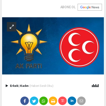
ABONE OL
Erkek
|
Kadın
(Haberi Sesli Oku)