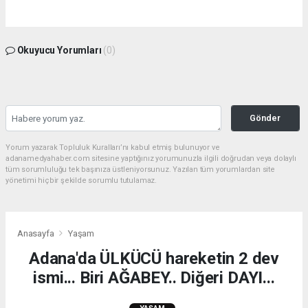
Okuyucu Yorumları
(0)
Gönder
Yorum yazarak Topluluk Kuralları’nı kabul etmiş bulunuyor ve
adanamedyahaber.com sitesine yaptığınız yorumunuzla ilgili doğrudan veya dolaylı
tüm sorumluluğu tek başınıza üstleniyorsunuz. Yazılan tüm yorumlardan site
yönetimi hiçbir şekilde sorumlu tutulamaz.
Anasayfa
Yaşam
Adana'da ÜLKÜCÜ hareketin 2 dev
ismi... Biri AĞABEY.. Diğeri DAYI...