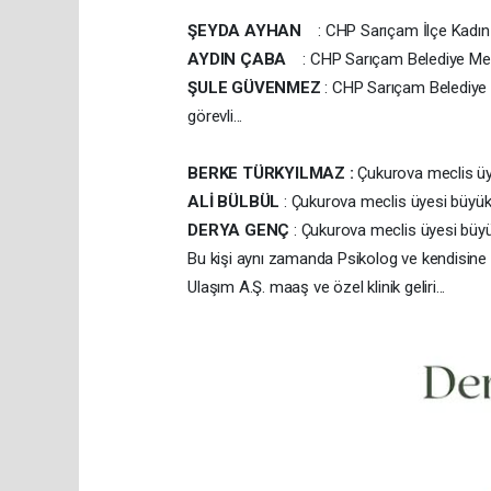
ŞEYDA AYHAN
: CHP Sarıçam İlçe Kadın 
AYDIN ÇABA
: CHP Sarıçam Belediye Mecli
ŞULE GÜVENMEZ
: CHP Sarıçam Belediye
görevli...
BERKE TÜRKYILMAZ :
Çukurova meclis üye
ALİ BÜLBÜL
: Çukurova meclis üyesi büyükş
DERYA GENÇ
: Çukurova meclis üyesi büyük
Bu kişi aynı zamanda Psikolog ve kendisine ait 
Ulaşım A.Ş. maaş ve özel klinik geliri...