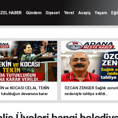
ZEL HABER
Gündem
Siyaset
Yerel
Asayiş
Yaşam
Eği
İN ve KOCASI CELAL TEKİN
ÖZCAN ZENGER Sağlık sorunl
 tutukluğun devamına karar
nedeniyle tahliye edildi...