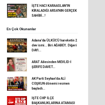
İŞTE HACI KARAASLAN'IN
KİRALADIĞI ARSA'NIN GERÇEK
SAHİBİ...!
En Çok Okunanlar
Adana'da ÜLKÜCÜ hareketin 2
dev ismi... Biri AĞABEY.. Diğeri
DAYI...
ARAT Ailesinden MEVLİD-İ
ŞERİFE DAVET...
AK Parti Seyhan'da ALİ
COŞKUN dönemi resmen
başladı...
İŞTE CHP İLÇE
BAŞKANLIKLARINA ATAMASI