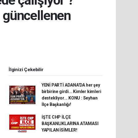
de çalışıyor ?
e güncellenen
İlginizi Çekebilir
YENİ PARTİ ADANA'DA her şey
birbirine girdi... Kimler kimleri
destekliyor... KONU : Seyhan
İlçe Başkanlığı!
İŞTE CHP İLÇE
BAŞKANLIKLARINA ATAMASI
YAPILAN İSİMLER!