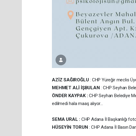
AZİZ SAĞIROĞLU
: CHP Yüreğir meclis Üy
MEHMET ALİ İŞBULAN
: CHP Seyhan Beled
ÖNDER KAYPAK :
CHP Seyhan Belediye Mecl
edilmedi hala maaş alıyor...
SEMA URAL :
CHP Adana İl Başkanlığı fotoğ
HÜSEYİN TORUN
: CHP Adana İl Basın Dan