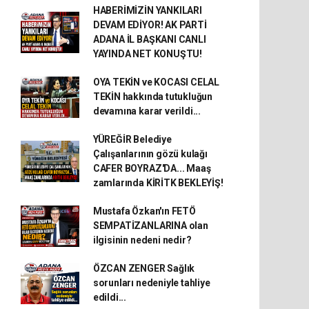
HABERİMİZİN YANKILARI
DEVAM EDİYOR! AK PARTİ
ADANA İL BAŞKANI CANLI
YAYINDA NET KONUŞTU!
OYA TEKİN ve KOCASI CELAL
TEKİN hakkında tutukluğun
devamına karar verildi...
YÜREĞİR Belediye
Çalışanlarının gözü kulağı
CAFER BOYRAZ'DA... Maaş
zamlarında KİRİTK BEKLEYİŞ!
Mustafa Özkan'ın FETÖ
SEMPATİZANLARINA olan
ilgisinin nedeni nedir?
ÖZCAN ZENGER Sağlık
sorunları nedeniyle tahliye
edildi...