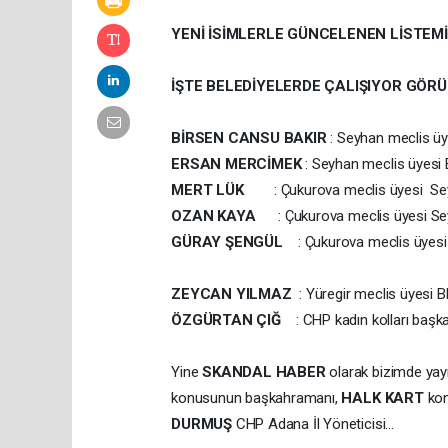
YENİ İSİMLERLE GÜNCELENEN LİSTEMİZ
İŞTE BELEDİYELERDE ÇALIŞIYOR GÖRÜ
BİRSEN CANSU BAKIR
: Seyhan meclis üy
ERSAN MERCİMEK
: Seyhan meclis üyesi 
MERT LÜK
: Çukurova meclis üyesi Seyh
OZAN KAYA
: Çukurova meclis üyesi Sey
GÜRAY ŞENGÜL
: Çukurova meclis üyesi 
ZEYCAN YILMAZ
: Yüregir meclis üyesi 
ÖZGÜRTAN ÇIĞ
: CHP kadın kolları başkan
Yine
SKANDAL HABER
olarak bizimde yay
konusunun başkahramanı,
HALK KART
kon
DURMUŞ
CHP Adana İl Yöneticisi...