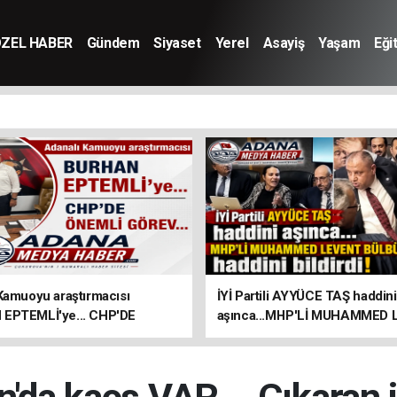
ZEL HABER
Gündem
Siyaset
Yerel
Asayiş
Yaşam
Eği
Kamuoyu araştırmacısı
İYİ Partili AYYÜCE TAŞ haddini
EPTEMLİ'ye... CHP'DE
aşınca...MHP'Lİ MUHAMMED
GÖREV...
BÜLBÜL haddini bildirdi!