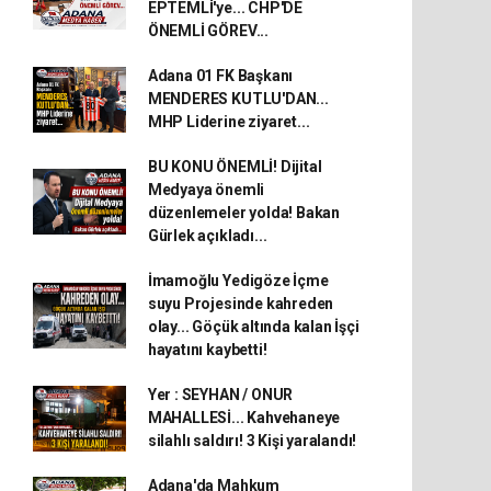
EPTEMLİ'ye... CHP'DE
ÖNEMLİ GÖREV...
Adana 01 FK Başkanı
MENDERES KUTLU'DAN...
MHP Liderine ziyaret...
BU KONU ÖNEMLİ! Dijital
Medyaya önemli
düzenlemeler yolda! Bakan
Gürlek açıkladı...
İmamoğlu Yedigöze İçme
suyu Projesinde kahreden
olay... Göçük altında kalan İşçi
hayatını kaybetti!
Yer : SEYHAN / ONUR
MAHALLESİ... Kahvehaneye
silahlı saldırı! 3 Kişi yaralandı!
Adana'da Mahkum