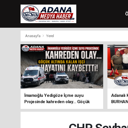
Ö
Anasayfa
Yerel
İmamoğlu Yedigöze İçme suyu
Adanalı 
Projesinde kahreden olay... Göçük
BURHAN 
altında kalan İşçi hayatını kaybetti!
ÖNEMLİ 