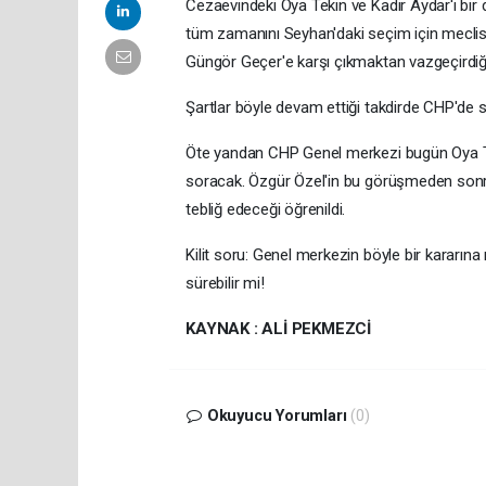
Cezaevindeki Oya Tekin ve Kadir Aydar'ı bir 
tüm zamanını Seyhan'daki seçim için meclis 
Güngör Geçer'e karşı çıkmaktan vazgeçirdiği 
Şartlar böyle devam ettiği takdirde CHP'de sür
Öte yandan CHP Genel merkezi bugün Oya Teki
soracak. Özgür Özel'in bu görüşmeden sonr
tebliğ edeceği öğrenildi.
Kilit soru: Genel merkezin böyle bir kararı
sürebilir mi!
KAYNAK : ALİ PEKMEZCİ
Okuyucu Yorumları
(0)