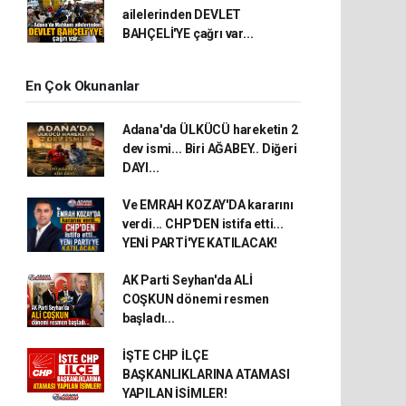
ailelerinden DEVLET
BAHÇELİ'YE çağrı var...
En Çok Okunanlar
Adana'da ÜLKÜCÜ hareketin 2
dev ismi... Biri AĞABEY.. Diğeri
DAYI...
Ve EMRAH KOZAY'DA kararını
verdi... CHP'DEN istifa etti...
YENİ PARTİ'YE KATILACAK!
AK Parti Seyhan'da ALİ
COŞKUN dönemi resmen
başladı...
İŞTE CHP İLÇE
BAŞKANLIKLARINA ATAMASI
YAPILAN İSİMLER!