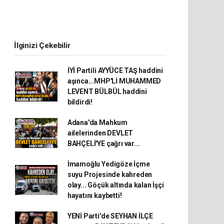
İlginizi Çekebilir
İYİ Partili AYYÜCE TAŞ haddini
aşınca...MHP'Lİ MUHAMMED
LEVENT BÜLBÜL haddini
bildirdi!
Adana'da Mahkum
ailelerinden DEVLET
BAHÇELİ'YE çağrı var...
İmamoğlu Yedigöze İçme
suyu Projesinde kahreden
olay... Göçük altında kalan İşçi
hayatını kaybetti!
YENİ Parti'de SEYHAN İLÇE