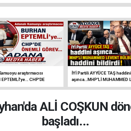
Kamuoyu araştırmacısı
İYİ Partili AYYÜCE TAŞ haddini
EPTEMLİ'ye... CHP'DE
aşınca...MHP'Lİ MUHAMMED
GÖREV...
BÜLBÜL haddini bildirdi!
eyhan'da ALİ COŞKUN dö
başladı...