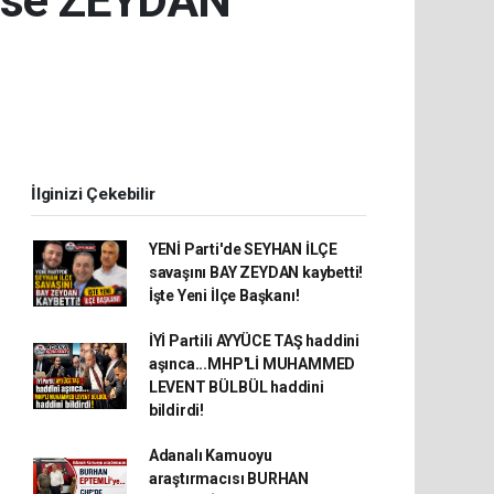
 ise ZEYDAN
İlginizi Çekebilir
YENİ Parti'de SEYHAN İLÇE
savaşını BAY ZEYDAN kaybetti!
İşte Yeni İlçe Başkanı!
İYİ Partili AYYÜCE TAŞ haddini
aşınca...MHP'Lİ MUHAMMED
LEVENT BÜLBÜL haddini
bildirdi!
Adanalı Kamuoyu
araştırmacısı BURHAN