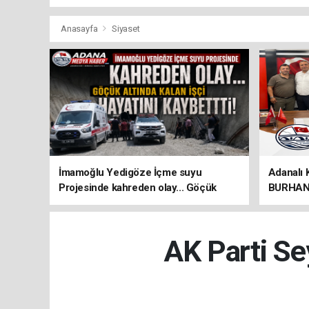
Anasayfa
Siyaset
İmamoğlu Yedigöze İçme suyu
Adanalı 
Projesinde kahreden olay... Göçük
BURHAN 
altında kalan İşçi hayatını kaybetti!
ÖNEMLİ 
AK Parti S