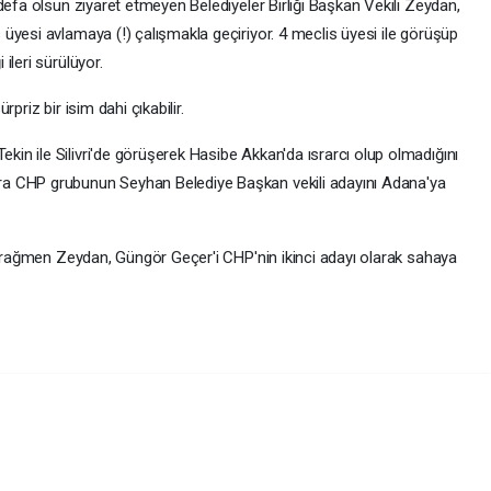
defa olsun ziyaret etmeyen Belediyeler Birliği Başkan Vekili Zeydan,
üyesi avlamaya (!) çalışmakla geçiriyor. 4 meclis üyesi ile görüşüp
ileri sürülüyor.
priz bir isim dahi çıkabilir.
n ile Silivri'de görüşerek Hasibe Akkan'da ısrarcı olup olmadığını
a CHP grubunun Seyhan Belediye Başkan vekili adayını Adana'ya
na rağmen Zeydan, Güngör Geçer'i CHP'nin ikinci adayı olarak sahaya