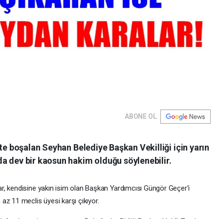
ABONE OL
kte boşalan Seyhan Belediye Başkan Vekilliği için yarın
a dev bir kaosun hakim olduğu söylenebilir.
r, kendisine yakın isim olan Başkan Yardımcısı Güngör Geçer'i
az 11 meclis üyesi karşı çıkıyor.