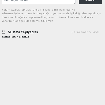
Yorum yazarak Topluluk Kuralları’nı kabul etmiş bulunuyor ve
adanamedyahaber.com sitesine yaptığınız yorumunuzla ilgili doğrudan veya dolaylı
tüm sorumluluğu tek başınıza üstleniyorsunuz. Yazılan tüm yorumlardan site
yönetimi hiçbir şekilde sorumlu tutulamaz.
Mustafa Yeşilyaprak
(13.06.2026 20:27 - #749)
KARATAS / ADANA
İki ADAM desek daha uygun olur. Yiğitlik ve adamlık sonradan olmuyor.
Her ikiside ADAM gibi ADAM dır.
Yorumu Yanıtla
Mehmetcesur kus
(21.06.2026 19:41 - #753)
Dayilarim ben ali bekikin yiyeniyim allah size guc kuvvet saglik versin
allah sizi basimdan eksik etmesin
Yorumu Yanıtla