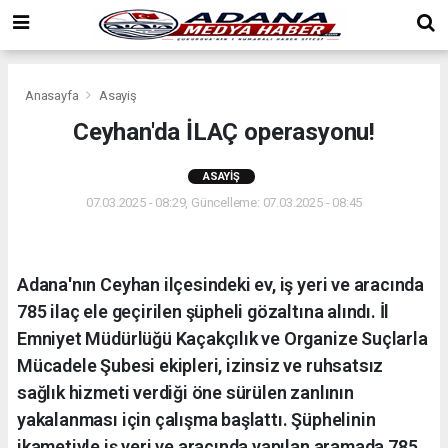
Anasayfa
Asayiş
Ceyhan'da İLAÇ operasyonu!
ASAYIŞ
07.03.2025 - 08:29, Güncelleme: 07.03.2025 - 08:45
Adana'nın Ceyhan ilçesindeki ev, iş yeri ve aracında
785 ilaç ele geçirilen şüpheli gözaltına alındı. İl
Emniyet Müdürlüğü Kaçakçılık ve Organize Suçlarla
Mücadele Şubesi ekipleri, izinsiz ve ruhsatsız
sağlık hizmeti verdiği öne sürülen zanlının
yakalanması için çalışma başlattı. Şüphelinin
ikametiyle iş yeri ve aracında yapılan aramada 785