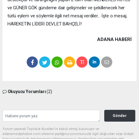
ve GÜNER GÖK gündeme dair gelişmeler ve şekillenecek her
türlü eylem ve söylemle ilgili net mesaj verdiler... İşte o mesaj;
HAREKETİN LİDERİ DEVLET BAHÇELİ!
ADANA HABERİ
Okuyucu Yorumları
(2)
Gönder
Yorum yazarak Topluluk Kuralları’nı kabul etmiş bulunuyor ve
adanamedyahaber.com sitesine yaptığınız yorumunuzla ilgili doğrudan veya dolaylı
tüm sorumluluğu tek başınıza üstleniyorsunuz. Yazılan tüm yorumlardan site