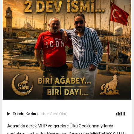
Erkek
|
Kadın
(Haberi Sesli Oku)
Adana'da gerek MHP ve gerekse Ülkü Ocaklarının yıllardır
destekçisi ve tarafgirliğini yapan 2 isim olan MENDERES KUTLU