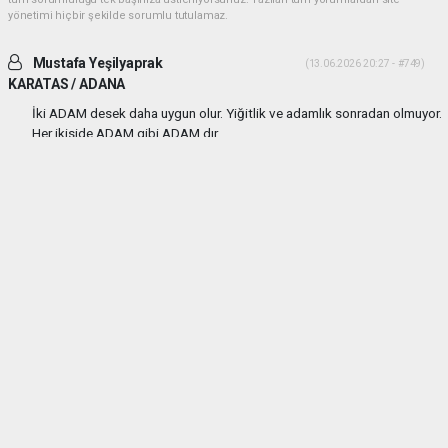
yönetimi hiçbir şekilde sorumlu tutulamaz.
Mustafa Yeşilyaprak
(13.06.2026 20:27 - #749)
KARATAS / ADANA
İki ADAM desek daha uygun olur. Yiğitlik ve adamlık sonradan olmuyor.
Her ikiside ADAM gibi ADAM dır.
Yorumu Yanıtla
Mehmetcesur kus
(21.06.2026 19:41 - #753)
Dayilarim ben ali bekikin yiyeniyim allah size guc kuvvet saglik versin
allah sizi basimdan eksik etmesin
Yorumu Yanıtla
Anasayfa
Yaşam
ARAT Ailesinden MEVLİD-İ ŞERİFE