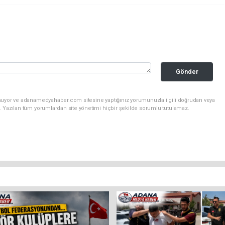
Gönder
unuyor ve adanamedyahaber.com sitesine yaptığınız yorumunuzla ilgili doğrudan veya
. Yazılan tüm yorumlardan site yönetimi hiçbir şekilde sorumlu tutulamaz.