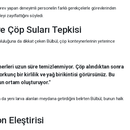
örev yapan deneyimli personelin farklı gerekçelerle görevlerinden
yi zayıflattığını söyledi.
e Çöp Suları Tepkisi
luluğuna da dikkat çeken Bülbül, çöp konteynerlerinin yeterince
rleri uzun süre temizlenmiyor. Çöp alındıktan sonra
rkunç bir kirlilik ve yağ birikintisi görürsünüz. Bu
un ortam oluşturuyor."
 da yeni larva alanları meydana getirdiğini belirten Bülbül, bunun halk
 Eleştirisi