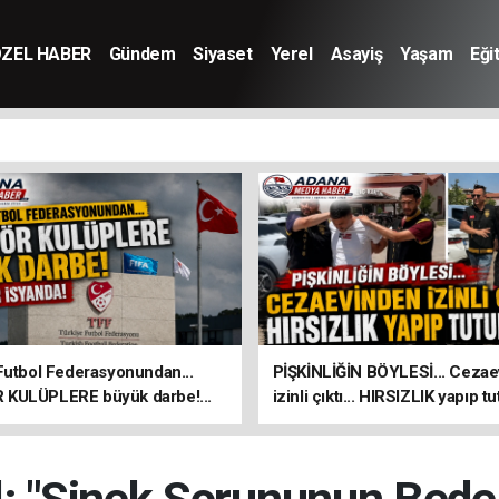
ZEL HABER
Gündem
Siyaset
Yerel
Asayiş
Yaşam
Eği
Futbol Federasyonundan...
PİŞKİNLİĞİN BÖYLESİ... Ceza
KULÜPLERE büyük darbe!...
izinli çıktı... HIRSIZLIK yapıp t
 isyanda!