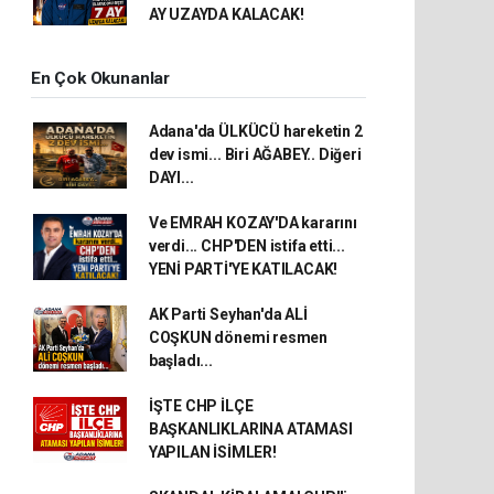
AY UZAYDA KALACAK!
En Çok Okunanlar
Adana'da ÜLKÜCÜ hareketin 2
dev ismi... Biri AĞABEY.. Diğeri
DAYI...
Ve EMRAH KOZAY'DA kararını
verdi... CHP'DEN istifa etti...
YENİ PARTİ'YE KATILACAK!
AK Parti Seyhan'da ALİ
COŞKUN dönemi resmen
başladı...
İŞTE CHP İLÇE
BAŞKANLIKLARINA ATAMASI
YAPILAN İSİMLER!