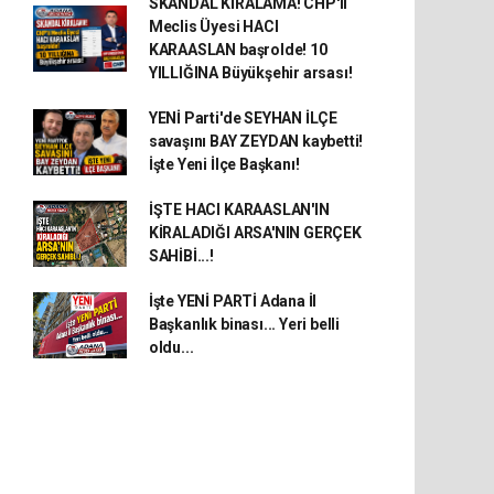
SKANDAL KİRALAMA! CHP'li
Meclis Üyesi HACI
KARAASLAN başrolde! 10
YILLIĞINA Büyükşehir arsası!
YENİ Parti'de SEYHAN İLÇE
savaşını BAY ZEYDAN kaybetti!
İşte Yeni İlçe Başkanı!
İŞTE HACI KARAASLAN'IN
KİRALADIĞI ARSA'NIN GERÇEK
SAHİBİ...!
İşte YENİ PARTİ Adana İl
Başkanlık binası... Yeri belli
oldu...