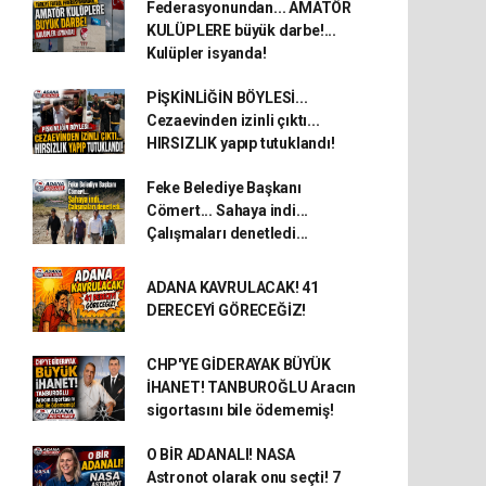
Federasyonundan... AMATÖR
KULÜPLERE büyük darbe!...
Kulüpler isyanda!
PİŞKİNLİĞİN BÖYLESİ...
Cezaevinden izinli çıktı...
HIRSIZLIK yapıp tutuklandı!
Feke Belediye Başkanı
Cömert... Sahaya indi...
Çalışmaları denetledi...
ADANA KAVRULACAK! 41
DERECEYİ GÖRECEĞİZ!
CHP'YE GİDERAYAK BÜYÜK
İHANET! TANBUROĞLU Aracın
sigortasını bile ödememiş!
O BİR ADANALI! NASA
Astronot olarak onu seçti! 7