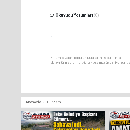
Okuyucu Yorumları
(0)
Yorum yazarak Topluluk Kuralları’nı kabul etmiş bul
dolaylı tüm sorumluluğu tek başınıza üstleniyorsunuz
Anasayfa
Gündem