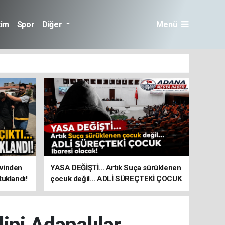
tim
Spor
Diğer
Menü
evinden
YASA DEĞİŞTİ... Artık Suça sürüklenen
utuklandı!
çocuk değil... ADLİ SÜREÇTEKİ ÇOCUK
ibaresi olacak