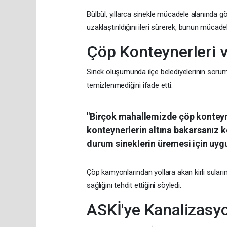
Bülbül, yıllarca sinekle mücadele alanında g
uzaklaştırıldığını ileri sürerek, bunun mücadele
Çöp Konteynerleri v
Sinek oluşumunda ilçe belediyelerinin sorum
temizlenmediğini ifade etti.
"Birçok mahallemizde çöp konteyne
konteynerlerin altına bakarsanız ko
durum sineklerin üremesi için uyg
Çöp kamyonlarından yollara akan kirli suların
sağlığını tehdit ettiğini söyledi.
ASKİ'ye Kanalizasyon