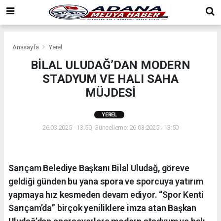
Anasayfa
Yerel
BİLAL ULUDAĞ’DAN MODERN
STADYUM VE HALI SAHA
MÜJDESİ
YEREL
26.03.2025 - 13:50, Güncelleme: 26.03.2025 - 13:50
Sarıçam Belediye Başkanı Bilal Uludağ, göreve
geldiği günden bu yana spora ve sporcuya yatırım
yapmaya hız kesmeden devam ediyor. “Spor Kenti
Sarıçam’da” birçok yeniliklere imza atan Başkan