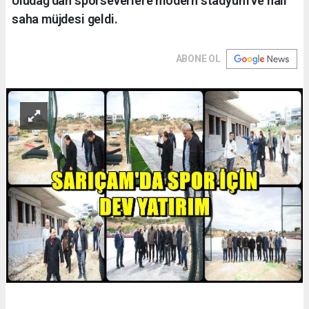
Uludağ’dan sporseverlere modern stadyum ve halı
saha müjdesi geldi.
ABONE OL