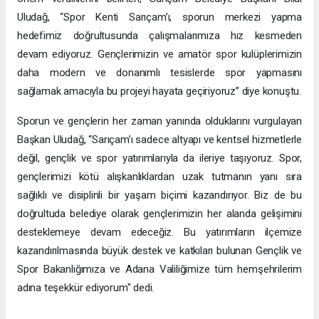
Uludağ, “Spor Kenti Sarıçam’ı, sporun merkezi yapma
hedefimiz doğrultusunda çalışmalarımıza hız kesmeden
devam ediyoruz. Gençlerimizin ve amatör spor kulüplerimizin
daha modern ve donanımlı tesislerde spor yapmasını
sağlamak amacıyla bu projeyi hayata geçiriyoruz” diye konuştu.
Sporun ve gençlerin her zaman yanında olduklarını vurgulayan
Başkan Uludağ, “Sarıçam’ı sadece altyapı ve kentsel hizmetlerle
değil, gençlik ve spor yatırımlarıyla da ileriye taşıyoruz. Spor,
gençlerimizi kötü alışkanlıklardan uzak tutmanın yanı sıra
sağlıklı ve disiplinli bir yaşam biçimi kazandırıyor. Biz de bu
doğrultuda belediye olarak gençlerimizin her alanda gelişimini
desteklemeye devam edeceğiz. Bu yatırımların ilçemize
kazandırılmasında büyük destek ve katkıları bulunan Gençlik ve
Spor Bakanlığımıza ve Adana Valiliğimize tüm hemşehrilerim
adına teşekkür ediyorum" dedi.