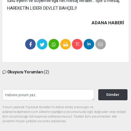
türlü eylem ve söylemle ilgili net mesaj verdiler... İşte o mesaj;
HAREKETİN LİDERİ DEVLET BAHÇELİ!
ADANA HABERİ
Okuyucu Yorumları
(2)
Gönder
Yorum yazarak Topluluk Kuralları’nı kabul etmiş bulunuyor ve
adanamedyahaber.com sitesine yaptığınız yorumunuzla ilgili doğrudan veya dolaylı
tüm sorumluluğu tek başınıza üstleniyorsunuz. Yazılan tüm yorumlardan site
yönetimi hiçbir şekilde sorumlu tutulamaz.