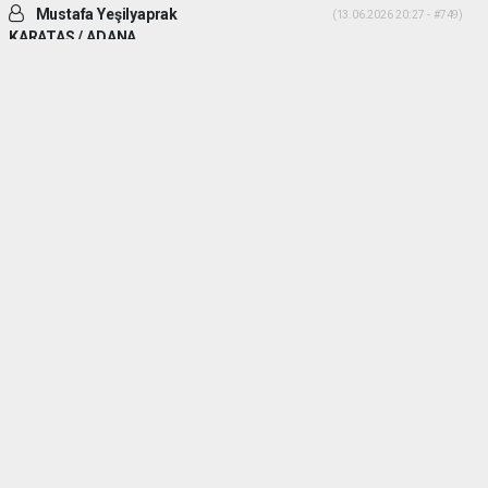
Mustafa Yeşilyaprak
(13.06.2026 20:27 - #749)
KARATAS / ADANA
İki ADAM desek daha uygun olur. Yiğitlik ve adamlık sonradan olmuyor.
Her ikiside ADAM gibi ADAM dır.
Yorumu Yanıtla
Mehmetcesur kus
(21.06.2026 19:41 - #753)
Dayilarim ben ali bekikin yiyeniyim allah size guc kuvvet saglik versin
allah sizi basimdan eksik etmesin
Yorumu Yanıtla
haber paketi
haber scripti
haber yazılımı
Tüm hakları saklı tutulmaktadır.Copyright 2026©
Haber Yazılımı:
Web Aksiyon ®