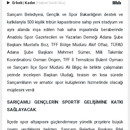
Erkek
|
Kadın
(Haberi Sesli Oku)
Sarıçam Belediyesi, Gençlik ve Spor Bakanlığının destek ve
katkılarıyla 500 kişilik tribün kapasitesine sahip yeni stadyum ve
aynı alanda inşa edilen halı saha inşaatında beraberinde
Anadolu Spor Gazetecileri ve Yazarları Derneği Adana Şube
Başkanı Mustafa Boz, TFF Bölge Müdürü Akif Oflaz, TÜFAD
Adana Şube Başkanı Mehmet Sümer, Milli Takımlar
Koordinatörü Osman Öngen, TFF İl Temsilcisi Bülent Oymacı
ve Sarıçam İlçe Spor Müdürü Ali Bilgiç ile birlikte çalışmaları
yerinde inceleyen Başkan Uludağ, tesisin en kısa sürede
Sarıçamlıların ve amatör spor kulüplerinin hizmetinde olacağı
müjdesini verdi.
SARIÇAMLI GENÇLERİN SPORTİF GELİŞİMİNE KATKI
SAĞLAYACAK.
İlçede spor altyapısını güçlendirmeye yönelik projelere büyük
önem verdiklerini belirten, Sarıçam Belediye Başkanı Bilal