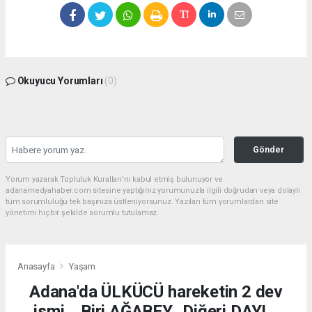
Okuyucu Yorumları
(0)
Gönder
Yorum yazarak Topluluk Kuralları’nı kabul etmiş bulunuyor ve
adanamedyahaber.com sitesine yaptığınız yorumunuzla ilgili doğrudan veya dolaylı
tüm sorumluluğu tek başınıza üstleniyorsunuz. Yazılan tüm yorumlardan site
yönetimi hiçbir şekilde sorumlu tutulamaz.
Anasayfa
Yaşam
Adana'da ÜLKÜCÜ hareketin 2 dev
ismi... Biri AĞABEY.. Diğeri DAYI...