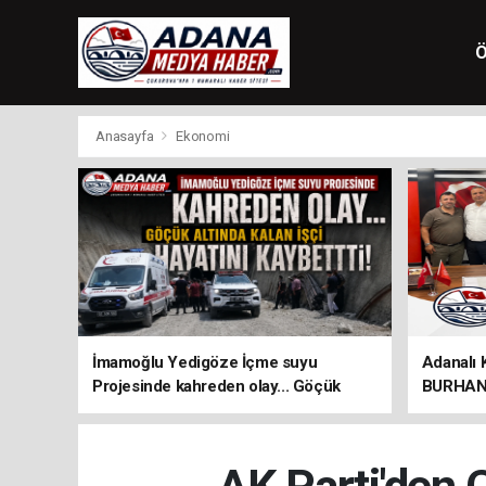
Ö
Anasayfa
Ekonomi
İmamoğlu Yedigöze İçme suyu
Adanalı 
Projesinde kahreden olay... Göçük
BURHAN 
altında kalan İşçi hayatını kaybetti!
ÖNEMLİ 