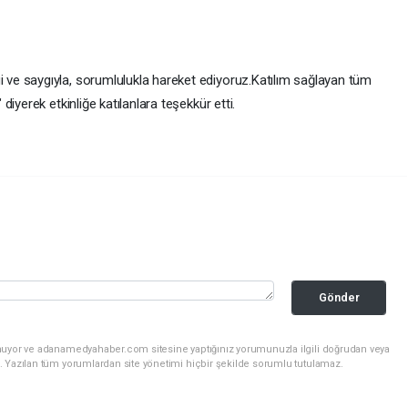
e saygıyla, sorumlulukla hareket ediyoruz.Katılım sağlayan tüm
iyerek etkinliğe katılanlara teşekkür etti.
Gönder
unuyor ve adanamedyahaber.com sitesine yaptığınız yorumunuzla ilgili doğrudan veya
. Yazılan tüm yorumlardan site yönetimi hiçbir şekilde sorumlu tutulamaz.