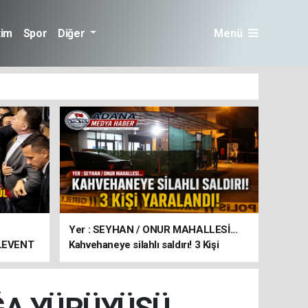
tim
Spor
Diğer
Menü
Yer : SEYHAN / ONUR MAHALLESİ...
 LEVENT
Kahvehaneye silahlı saldırı! 3 Kişi
yaralandı!