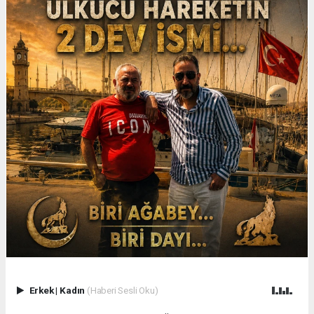
Erkek
|
Kadın
(Haberi Sesli Oku)