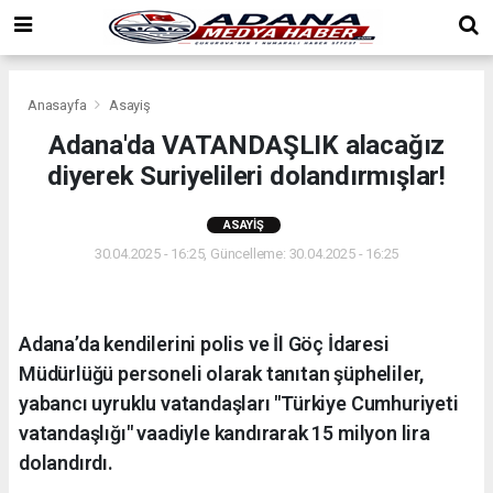
Anasayfa
Asayiş
Adana'da VATANDAŞLIK alacağız
diyerek Suriyelileri dolandırmışlar!
ASAYIŞ
30.04.2025 - 16:25, Güncelleme: 30.04.2025 - 16:25
Adana’da kendilerini polis ve İl Göç İdaresi
Müdürlüğü personeli olarak tanıtan şüpheliler,
yabancı uyruklu vatandaşları "Türkiye Cumhuriyeti
vatandaşlığı" vaadiyle kandırarak 15 milyon lira
dolandırdı.