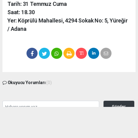
Tarih: 31 Temmuz Cuma
Saat: 18.30
Yer: Köprülü Mahallesi, 4294 Sokak No: 5, Yüreğir
/ Adana
Okuyucu Yorumları
(0)
Gönder
Yorum yazarak Topluluk Kuralları’nı kabul etmiş bulunuyor ve
adanamedyahaber.com sitesine yaptığınız yorumunuzla ilgili doğrudan veya dolaylı
tüm sorumluluğu tek başınıza üstleniyorsunuz. Yazılan tüm yorumlardan site
yönetimi hiçbir şekilde sorumlu tutulamaz.