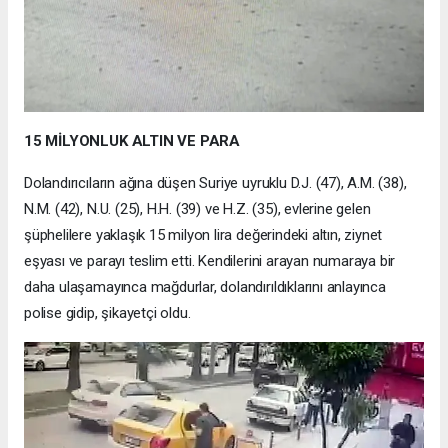
15 MİLYONLUK ALTIN VE PARA
Dolandırıcıların ağına düşen Suriye uyruklu D.J. (47), A.M. (38),
N.M. (42), N.U. (25), H.H. (39) ve H.Z. (35), evlerine gelen
şüphelilere yaklaşık 15 milyon lira değerindeki altın, ziynet
eşyası ve parayı teslim etti. Kendilerini arayan numaraya bir
daha ulaşamayınca mağdurlar, dolandırıldıklarını anlayınca
polise gidip, şikayetçi oldu.