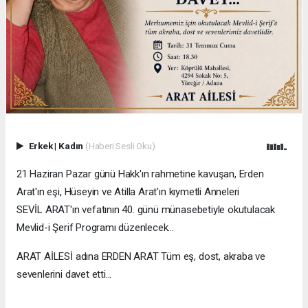
Erkek
|
Kadın
(Haberi Sesli Oku)
21 Haziran Pazar günü Hakk'ın rahmetine kavuşan, Erden
Arat'ın eşi, Hüseyin ve Atilla Arat'ın kıymetli Anneleri
SEVİL ARAT'ın vefatının 40. günü münasebetiyle okutulacak
Mevlid-i Şerif Programı düzenlecek…
ARAT AİLESİ adına ERDEN ARAT Tüm eş, dost, akraba ve
sevenlerini davet etti...