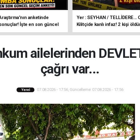
aştırma'nın anketinde
Yer : SEYHAN / TELLİDERE... 
nuçlar! İşte en son güncel
Kilitçide kanlı infaz! 2 kişi öldü
keti!
hkum ailelerinden DEVLE
çağrı var...
07.08.2026 - 17:56, Güncelleme: 07.08.2026 - 17:56
Yerel