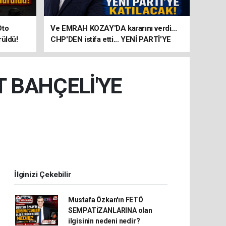
Oto
Ve EMRAH KOZAY'DA kararını verdi...
rüldü!
CHP'DEN istifa etti... YENİ PARTİ'YE
KATILACAK!
T BAHÇELİ'YE
İlginizi Çekebilir
Mustafa Özkan'ın FETÖ
SEMPATİZANLARINA olan
ilgisinin nedeni nedir?