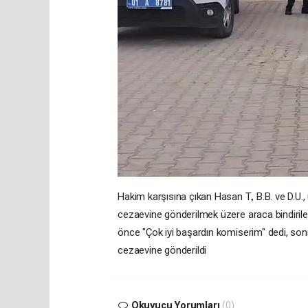
Hakim karşısına çıkan Hasan T., B.B. ve D.U
cezaevine gönderilmek üzere araca bindirile
önce "Çok iyi başardın komiserim" dedi, sonra
cezaevine gönderildi
Okuyucu Yorumları
(0)