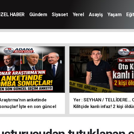
ZEL HABER
Gündem
Siyaset
Yerel
Asayiş
Yaşam
Eği
aştırma'nın anketinde
Yer : SEYHAN / TELLİDERE... 
nuçlar! İşte en son güncel
Kilitçide kanlı infaz! 2 kişi öldü
keti!