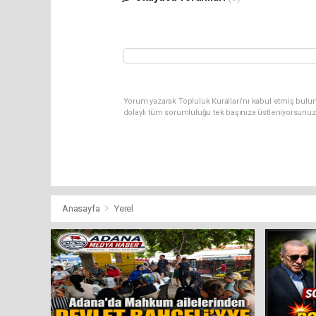
Yorum yazarak Topluluk Kuralları’nı kabul etmiş bul
dolaylı tüm sorumluluğu tek başınıza üstleniyorsunuz
Anasayfa
Yerel