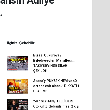
ahsın Adliye
.
İlginizi Çekebilir
Burası Çukurova /
Belediyeevleri Mahallesi...
TAZİYE EVİNDE SİLAH
ÇEKİLDİ!
Adana'yı YÜKSEK NEM ve 40
derece esir alacak! DİKKATLİ
OLALIM!
Yer : SEYHAN / TELLİDERE...
Oto Kilitçide kanlı infaz! 2 kişi