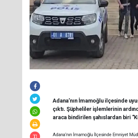
Adana’nın İmamoğlu ilçesinde uyuşt
çıktı. Şüpheliler işlemlerinin ard
araca bindirilen şahıslardan biri “K
Adana'nın İmamoğlu İlçesinde Emniyet Müdür