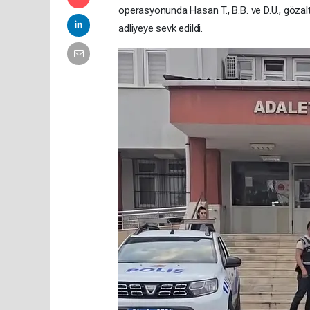
operasyonunda Hasan T., B.B. ve D.U., gözal
adliyeye sevk edildi.