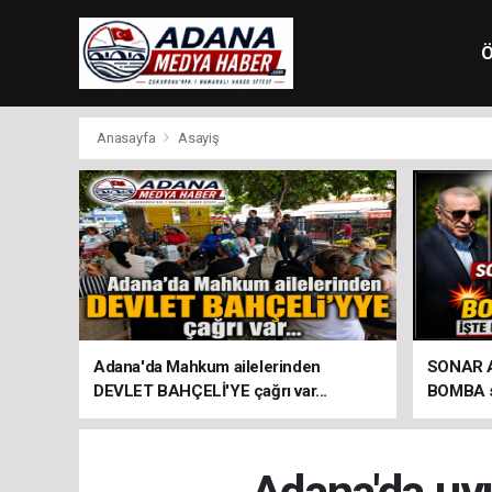
Ö
Anasayfa
Asayiş
Adana'da Mahkum ailelerinden
SONAR Ar
DEVLET BAHÇELİ'YE çağrı var...
BOMBA so
seçim an