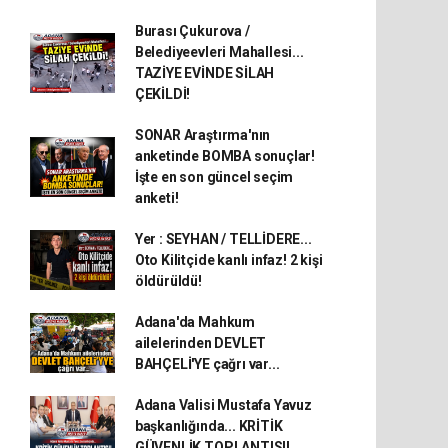
Burası Çukurova /
Belediyeevleri Mahallesi...
TAZİYE EVİNDE SİLAH
ÇEKİLDİ!
SONAR Araştırma'nın
anketinde BOMBA sonuçlar!
İşte en son güncel seçim
anketi!
Yer : SEYHAN / TELLİDERE...
Oto Kilitçide kanlı infaz! 2 kişi
öldürüldü!
Adana'da Mahkum
ailelerinden DEVLET
BAHÇELİ'YE çağrı var...
Adana Valisi Mustafa Yavuz
başkanlığında... KRİTİK
GÜVENLİK TOPLANTISI!