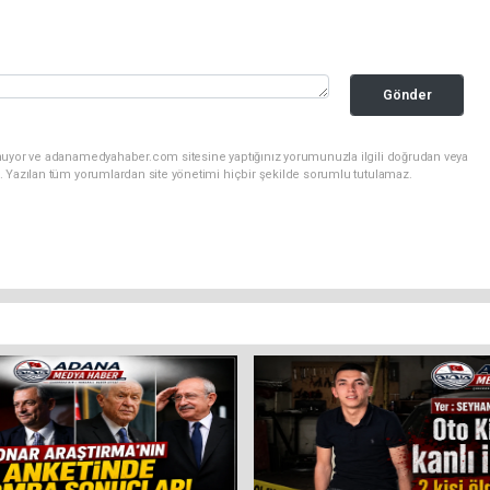
Gönder
unuyor ve adanamedyahaber.com sitesine yaptığınız yorumunuzla ilgili doğrudan veya
. Yazılan tüm yorumlardan site yönetimi hiçbir şekilde sorumlu tutulamaz.