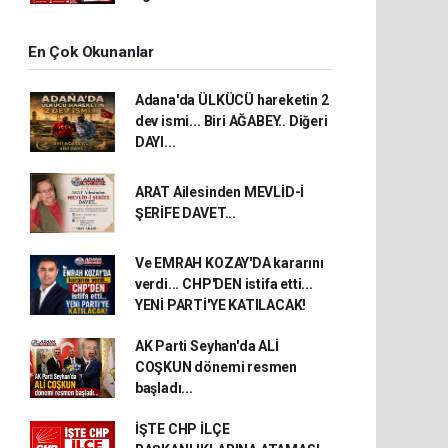
En Çok Okunanlar
Adana'da ÜLKÜCÜ hareketin 2
dev ismi... Biri AĞABEY.. Diğeri
DAYI...
ARAT Ailesinden MEVLİD-İ
ŞERİFE DAVET...
Ve EMRAH KOZAY'DA kararını
verdi... CHP'DEN istifa etti...
YENİ PARTİ'YE KATILACAK!
AK Parti Seyhan'da ALİ
COŞKUN dönemi resmen
başladı...
İŞTE CHP İLÇE