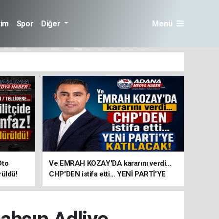
tim
Spor
Diğer
Menü
Oto
Ve EMRAH KOZAY'DA kararını verdi...
rüldü!
CHP'DEN istifa etti... YENİ PARTİ'YE
KATILACAK!