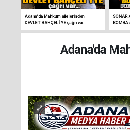
Adana'da Mahkum ailelerinden
SONAR Ar
DEVLET BAHÇELİ'YE çağrı var...
BOMBA so
seçim an
Adana'da Ma