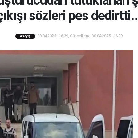
uşturucudan tutuklanan ş
çıkışı sözleri pes dedirtti..
30.04.2025 - 16:39, Güncelleme: 30.04.2025 - 16:39
Asayiş