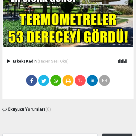
Erkek
|
Kadın
(Haberi Sesli Oku)
Okuyucu Yorumları
(0)