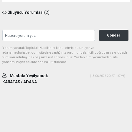
Okuyucu Yorumları
(2)
Gönder
Yorum yazarak Topluluk Kuralları’nı kabul etmiş bulunuyor ve
adanamedyahaber.com sitesine yaptığınız yorumunuzla ilgili doğrudan veya dolaylı
tüm sorumluluğu tek başınıza üstleniyorsunuz. Yazılan tüm yorumlardan site
yönetimi hiçbir şekilde sorumlu tutulamaz.
Mustafa Yeşilyaprak
(13.06.2026 20:27 - #749)
KARATAS / ADANA
İki ADAM desek daha uygun olur. Yiğitlik ve adamlık sonradan olmuyor.
Her ikiside ADAM gibi ADAM dır.
Yorumu Yanıtla
Mehmetcesur kus
(21.06.2026 19:41 - #753)
Dayilarim ben ali bekikin yiyeniyim allah size guc kuvvet saglik versin