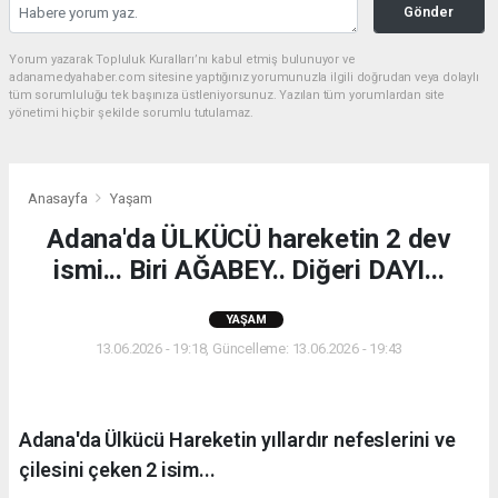
Gönder
Yorum yazarak Topluluk Kuralları’nı kabul etmiş bulunuyor ve
adanamedyahaber.com sitesine yaptığınız yorumunuzla ilgili doğrudan veya dolaylı
tüm sorumluluğu tek başınıza üstleniyorsunuz. Yazılan tüm yorumlardan site
yönetimi hiçbir şekilde sorumlu tutulamaz.
Anasayfa
Yaşam
Adana'da ÜLKÜCÜ hareketin 2 dev
ismi... Biri AĞABEY.. Diğeri DAYI...
YAŞAM
13.06.2026 - 19:18, Güncelleme: 13.06.2026 - 19:43
Adana'da Ülkücü Hareketin yıllardır nefeslerini ve
çilesini çeken 2 isim...