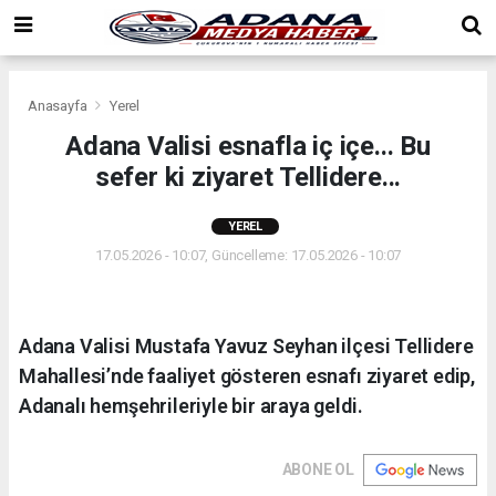
Anasayfa
Yerel
Adana Valisi esnafla iç içe... Bu
sefer ki ziyaret Tellidere...
YEREL
17.05.2026 - 10:07, Güncelleme: 17.05.2026 - 10:07
Adana Valisi Mustafa Yavuz Seyhan ilçesi Tellidere
Mahallesi’nde faaliyet gösteren esnafı ziyaret edip,
Adanalı hemşehrileriyle bir araya geldi.
ABONE OL