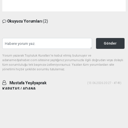
Okuyucu Yorumları
(2)
Gönder
Yorum yazarak Topluluk Kuralları’nı kabul etmiş bulunuyor ve
adanamedyahaber.com sitesine yaptığınız yorumunuzla ilgili doğrudan veya dolaylı
tüm sorumluluğu tek başınıza üstleniyorsunuz. Yazılan tüm yorumlardan site
yönetimi hiçbir şekilde sorumlu tutulamaz.
Mustafa Yeşilyaprak
(13.06.2026 20:27 - #749)
KARATAS / ADANA
İki ADAM desek daha uygun olur. Yiğitlik ve adamlık sonradan olmuyor.
Her ikiside ADAM gibi ADAM dır.
Yorumu Yanıtla
Mehmetcesur kus