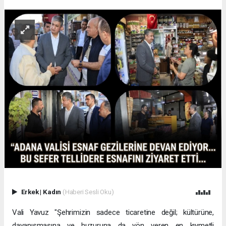
Erkek
|
Kadın
(Haberi Sesli Oku)
Vali Yavuz "Şehrimizin sadece ticaretine değil; kültürüne,
dayanışmasına ve huzuruna da yön veren en kıymetli