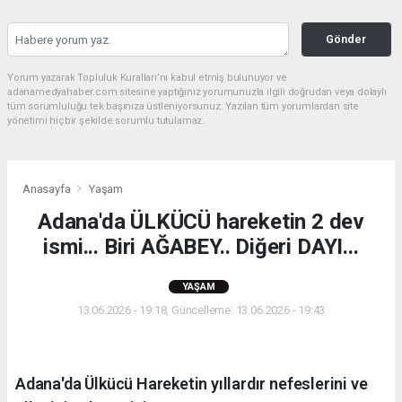
Gönder
Yorum yazarak Topluluk Kuralları’nı kabul etmiş bulunuyor ve
adanamedyahaber.com sitesine yaptığınız yorumunuzla ilgili doğrudan veya dolaylı
tüm sorumluluğu tek başınıza üstleniyorsunuz. Yazılan tüm yorumlardan site
yönetimi hiçbir şekilde sorumlu tutulamaz.
Anasayfa
Yaşam
Adana'da ÜLKÜCÜ hareketin 2 dev
ismi... Biri AĞABEY.. Diğeri DAYI...
YAŞAM
13.06.2026 - 19:18, Güncelleme: 13.06.2026 - 19:43
Adana'da Ülkücü Hareketin yıllardır nefeslerini ve