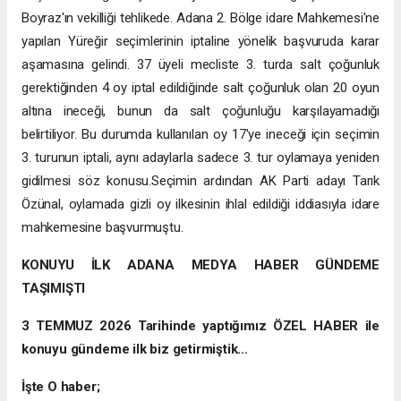
Boyraz'ın vekilliği tehlikede. Adana 2. Bölge idare Mahkemesi'ne
yapılan Yüreğir seçimlerinin iptaline yönelik başvuruda karar
aşamasına gelindi. 37 üyeli mecliste 3. turda salt çoğunluk
gerektiğinden 4 oy iptal edildiğinde salt çoğunluk olan 20 oyun
altına ineceği, bunun da salt çoğunluğu karşılayamadığı
belirtiliyor. Bu durumda kullanılan oy 17'ye ineceği için seçimin
3. turunun iptali, aynı adaylarla sadece 3. tur oylamaya yeniden
gidilmesi söz konusu.Seçimin ardından AK Parti adayı Tarık
Özünal, oylamada gizli oy ilkesinin ihlal edildiği iddiasıyla idare
mahkemesine başvurmuştu.
KONUYU İLK ADANA MEDYA HABER GÜNDEME
TAŞIMIŞTI
3 TEMMUZ 2026 Tarihinde yaptığımız ÖZEL HABER ile
konuyu gündeme ilk biz getirmiştik...
İşte O haber;