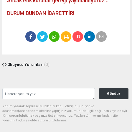
Ancak etik kurallar gereği yayınlamıyoruz...
DURUM BUNDAN İBARETTİR!
Okuyucu Yorumları
(0)
Gönder
Yorum yazarak Topluluk Kuralları’nı kabul etmiş bulunuyor ve
adanamedyahaber.com sitesine yaptığınız yorumunuzla ilgili doğrudan veya dolaylı
tüm sorumluluğu tek başınıza üstleniyorsunuz. Yazılan tüm yorumlardan site
yönetimi hiçbir şekilde sorumlu tutulamaz.