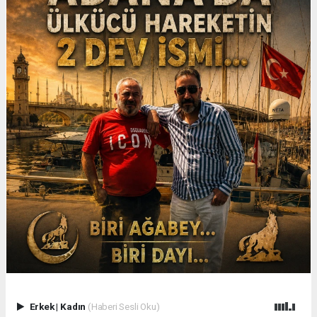
Erkek
|
Kadın
(Haberi Sesli Oku)