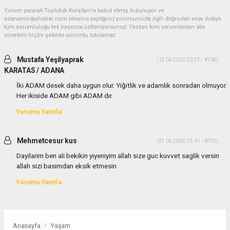
Yorum yazarak Topluluk Kuralları’nı kabul etmiş bulunuyor ve
adanamedyahaber.com sitesine yaptığınız yorumunuzla ilgili doğrudan veya dolaylı
tüm sorumluluğu tek başınıza üstleniyorsunuz. Yazılan tüm yorumlardan site
yönetimi hiçbir şekilde sorumlu tutulamaz.
Mustafa Yeşilyaprak
(13.06.2026 20:27 - #749)
KARATAS / ADANA
İki ADAM desek daha uygun olur. Yiğitlik ve adamlık sonradan olmuyor.
Her ikiside ADAM gibi ADAM dır.
Yorumu Yanıtla
Mehmetcesur kus
(21.06.2026 19:41 - #753)
Dayilarim ben ali bekikin yiyeniyim allah size guc kuvvet saglik versin
allah sizi basimdan eksik etmesin
Yorumu Yanıtla
Anasayfa
Yaşam