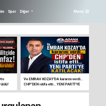
tim
Spor
Diğer
Menü
Oto
Ve EMRAH KOZAY'DA kararını verdi...
rüldü!
CHP'DEN istifa etti... YENİ PARTİ'YE
KATILACAK!