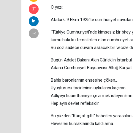
O yazı:
Atatürk, 9 Ekim 1925'te cumhuriyet savcıları
"Türkiye Cumhuriyeti'nde kimsesiz bir birey 
kamu hukuku temsilcileri olan cumhuriyet savc
Bu söz sadece duvara asılacak bir vecize değ
Bugün Adalet Bakanı Akın Gürlek'in İstanbu
Adana Cumhuriyet Başsavcısı Altuğ Kürşat Şah
Bahis baronlarının ensesine çöken...
Uyuşturucu tacirlerinin uykularını kaçıran...
Adliyeyi ticarethaneye çevirmek isteyenlerin
Hep aynı devlet refleksidir.
Bu yüzden "Kürşat gitti" haberleri yarasaları 
Hevesleri kursaklarında kaldı ama.