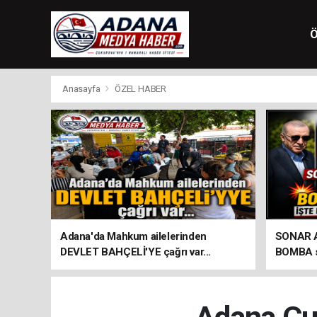
Ö
Anasayfa
ÖZEL HABER
Adana'da Mahkum ailelerinden
SONAR Ar
DEVLET BAHÇELİ'YE çağrı var...
BOMBA so
seçim an