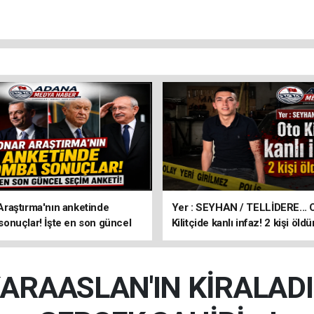
aştırma'nın anketinde
Yer : SEYHAN / TELLİDERE... 
nuçlar! İşte en son güncel
Kilitçide kanlı infaz! 2 kişi öldü
keti!
KARAASLAN'IN KİRALADI