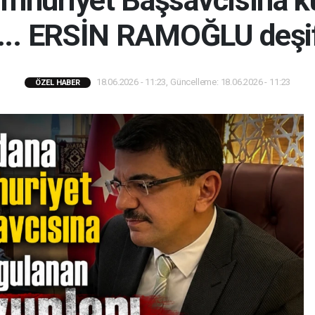
mhuriyet Başsavcısına k
... ERSİN RAMOĞLU deşifr
18.06.2026 - 11:23, Güncelleme: 18.06.2026 - 11:23
ÖZEL HABER