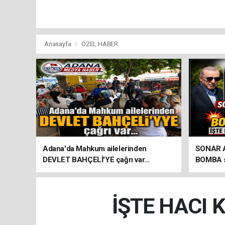
Anasayfa
ÖZEL HABER
Adana'da Mahkum ailelerinden
SONAR Ar
DEVLET BAHÇELİ'YE çağrı var...
BOMBA so
seçim an
İŞTE HACI 