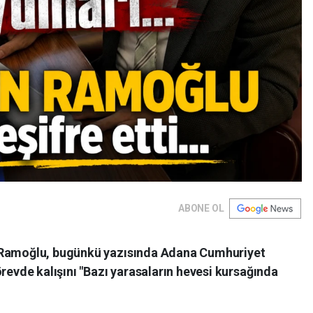
ABONE OL
 Ramoğlu, bugünkü yazısında Adana Cumhuriyet
örevde kalışını "Bazı yarasaların hevesi kursağında