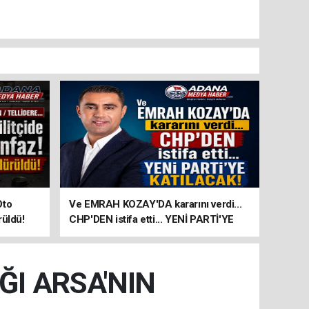
Oto
Ve EMRAH KOZAY'DA kararını verdi...
rüldü!
CHP'DEN istifa etti... YENİ PARTİ'YE
KATILACAK!
ĞI ARSA'NIN