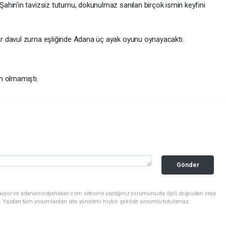
ahin'in tavizsiz tutumu, dokunulmaz sanılan birçok ismin keyfini
r davul zurna eşliğinde Adana üç ayak oyunu oynayacaktı.
n olmamıştı.
Gönder
unuyor ve adanamedyahaber.com sitesine yaptığınız yorumunuzla ilgili doğrudan veya
. Yazılan tüm yorumlardan site yönetimi hiçbir şekilde sorumlu tutulamaz.