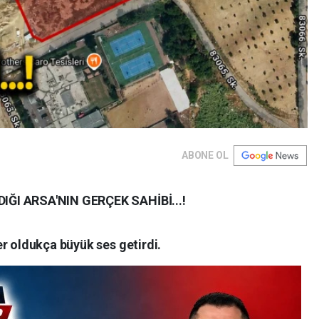
ABONE OL
IĞI ARSA'NIN GERÇEK SAHİBİ...!
er oldukça büyük ses getirdi.