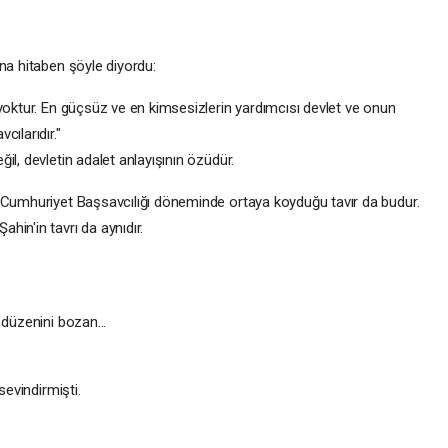
na hitaben şöyle diyordu:
yoktur. En güçsüz ve en kimsesizlerin yardımcısı devlet ve onun
ılarıdır."
il, devletin adalet anlayışının özüdür.
l Cumhuriyet Başsavcılığı döneminde ortaya koyduğu tavır da budur.
in'in tavrı da aynıdır.
 düzenini bozan...
sevindirmişti.