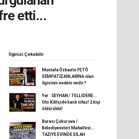
urgulanan
e etti...
İlginizi Çekebilir
Mustafa Özkan'ın FETÖ
SEMPATİZANLARINA olan
ilgisinin nedeni nedir?
Yer : SEYHAN / TELLİDERE...
Oto Kilitçide kanlı infaz! 2 kişi
öldürüldü!
Burası Çukurova /
Belediyeevleri Mahallesi...
TAZİYE EVİNDE SİLAH