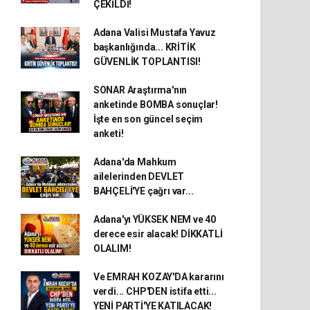
ÇEKİLDİ!
Adana Valisi Mustafa Yavuz
başkanlığında... KRİTİK
GÜVENLİK TOPLANTISI!
SONAR Araştırma'nın
anketinde BOMBA sonuçlar!
İşte en son güncel seçim
anketi!
Adana'da Mahkum
ailelerinden DEVLET
BAHÇELİ'YE çağrı var...
Adana'yı YÜKSEK NEM ve 40
derece esir alacak! DİKKATLİ
OLALIM!
Ve EMRAH KOZAY'DA kararını
verdi... CHP'DEN istifa etti...
YENİ PARTİ'YE KATILACAK!