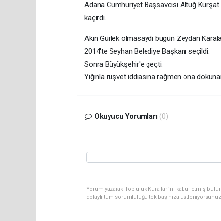
Adana Cumhuriyet Başsavcısı Altuğ Kürşat Ş
kaçırdı.
Akın Gürlek olmasaydı bugün Zeydan Karala
2014'te Seyhan Belediye Başkanı seçildi.
Sonra Büyükşehir'e geçti.
Yığınla rüşvet iddiasına rağmen ona dokuna
Okuyucu Yorumları
(0)
Yorum yazarak Topluluk Kuralları’nı kabul etmiş bul
dolaylı tüm sorumluluğu tek başınıza üstleniyorsunuz