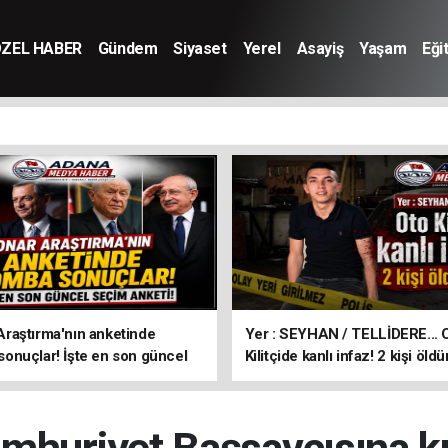
ZEL HABER
Gündem
Siyaset
Yerel
Asayiş
Yaşam
Eği
aştırma'nın anketinde
Yer : SEYHAN / TELLİDERE... 
nuçlar! İşte en son güncel
Kilitçide kanlı infaz! 2 kişi öldü
keti!