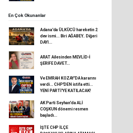
En Çok Okunanlar
Adana'da ÜLKÜCÜ hareketin 2
dev ismi... Biri AĞABEY.. Diğeri
DAYI...
ARAT Ailesinden MEVLİD-İ
ŞERİFE DAVET...
Ve EMRAH KOZAY'DA kararını
verdi... CHP'DEN istifa etti...
YENİ PARTİ'YE KATILACAK!
AK Parti Seyhan'da ALİ
COŞKUN dönemi resmen
başladı...
İŞTE CHP İLÇE